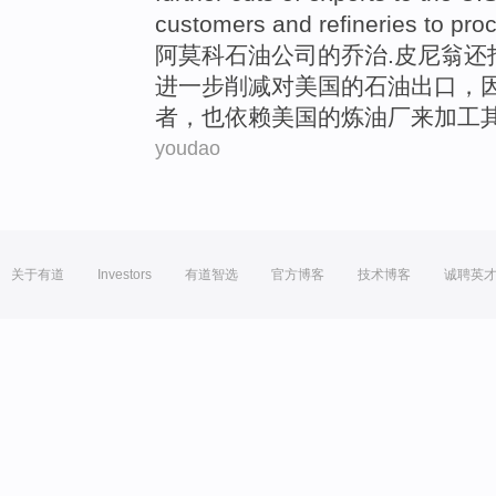
customers
and
refineries
to
pro
阿莫科
石油公司
的
乔治.皮尼翁还
进一步
削减
对
美国
的
石油
出口
，
者
，也依赖美国的
炼油厂
来
加工
youdao
关于有道
Investors
有道智选
官方博客
技术博客
诚聘英