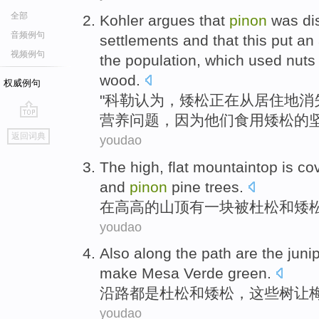
全部
Kohler
argues that
pinon
was di
音频例句
settlements
and that
this
put
an
视频例句
the
population
,
which
used
nuts
wood
.
权威例句
"
科勒
认为
，
矮
松
正在
从
居住地
消
营养
问题，
因为
他们食用矮松
的
go
返回词典
youdao
top
The
high,
flat
mountaintop
is co
and
pinon
pine trees.
在
高高的山顶有一块
被
杜松
和
矮
youdao
Also along the path
are
the
juni
make
Mesa
Verde green
.
沿路
都
是
杜松
和
矮
松，这些
树
让
youdao