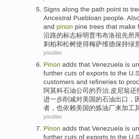
Signs
along the path point to
tr
Ancestral
Puebloan people.
Als
and
pinon
pine trees
that make
沿路
的
标志
标明普韦布洛
祖先
所
刺柏
和
松树
使得
梅萨维德保持
绿
youdao
Pinon
adds that
Venezuela
is un
further
cuts
of
exports
to the U.
customers
and
refineries
to
pro
阿莫科
石油公司
的
乔治.皮尼翁还
进一步
削减
对
美国
的
石油
出口
，
者
，也依赖美国的
炼油厂
来
加工
youdao
Pinon
adds that
Venezuela
is un
further
cuts
of
exports
to the U.