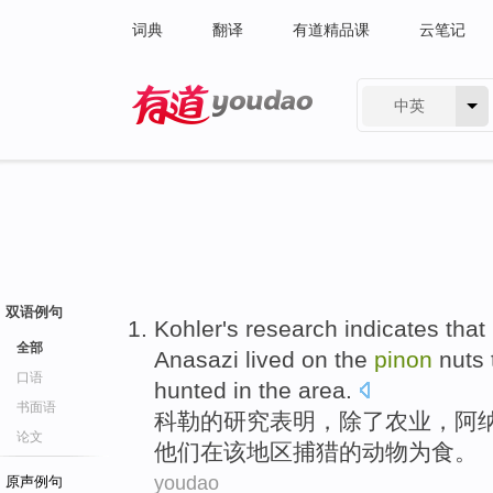
词典
翻译
有道精品课
云笔记
中英
有道 - 网易旗下搜索
双语例句
Kohler's
research
indicates that
全部
Anasazi
lived on
the
pinon
nuts
口语
hunted
in
the
area
.
书面语
科勒
的
研究
表明
，
除了
农业
，
阿
论文
他们
在
该
地区
捕猎
的
动物
为食。
youdao
原声例句