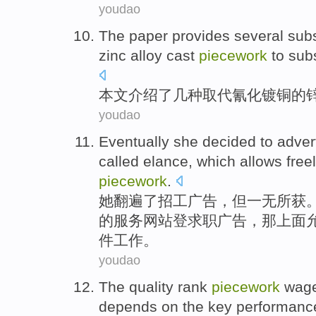
youdao
The paper
provides several
subs
zinc
alloy
cast
piecework
to
subs
本文
介绍了
几种
取代
氰化
镀
铜
的
youdao
Eventually
she
decided
to
adver
called
elance
,
which
allows
free
piecework
.
她翻遍了招工
广告
，但一无所获
的
服务
网站登求职广告，
那
上面
件工作。
youdao
The
quality
rank
piecework
wag
depends on the
key
performanc