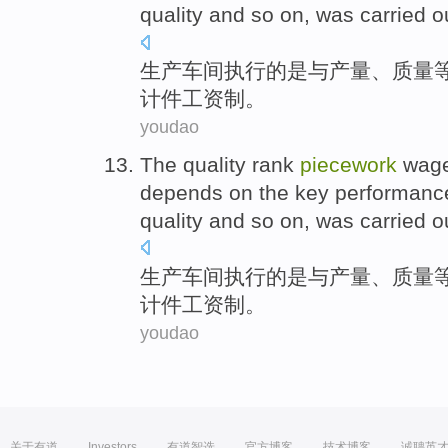
quality
and
so
on,
was
carried o
生产
车间
执行
的
是
与
产量
、
质量
计件
工资制
。
youdao
The
quality
rank
piecework
wag
depends on the
key
performanc
quality
and
so
on,
was
carried o
生产
车间
执行
的
是
与
产量
、
质量
计件
工资制
。
youdao
关于有道
Investors
有道智选
官方博客
技术博客
诚聘英