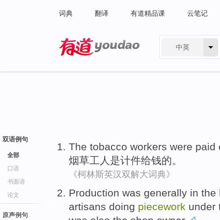
词典
翻译
有道精品课
云笔记
中英
有道 - 网易旗下搜索
双语例句
The tobacco
workers
were
paid
全部
烟草
工人
是
计件给钱
的。
口语
《柯林斯英汉双解大词典》
书面语
Production
was
generally
in
the 
论文
artisans
doing
piecework
under
原声例句