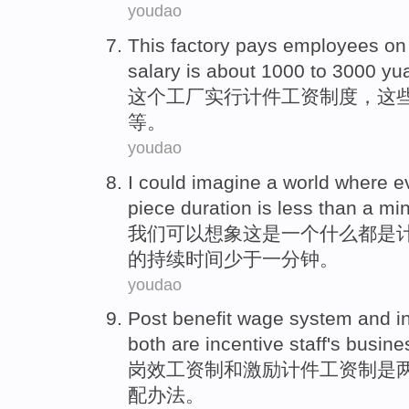
youdao
This
factory
pays
employees
on
salary
is about 1000
to
3000
yu
这个
工厂
实行
计件
工资
制度，这
等
。
youdao
I
could
imagine
a
world
where
e
piece
duration
is
less than
a
min
我们
可以
想象这是
一
个
什么
都
是
的
持续时间
少于一
分钟
。
youdao
Post
benefit
wage
system
and
i
both
are incentive
staff
's
busine
岗
效
工资制
和
激励
计件
工资制是
配
办法
。