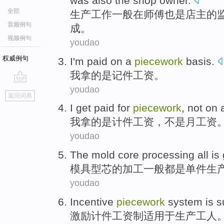
was also
the shop owner
.
全部
生产
工作
一般
在
师傅
也是
店主
的
音频例句
成。
视频例句
youdao
权威例句
I'm
paid on
a
piecework
basis.
我
拿的是记
件
工资。
youdao
go
返回词典
top
I
get
paid for
piecework
,
not
on 
我
拿
的
是计件
工资
，
不是
月工资
youdao
The mold
core
processing
all
is
模具
型
芯
的
加工
一般
都
是
单件
生
youdao
Incentive
piecework
system
is s
激励
计件
工资制
适用
于生产工人