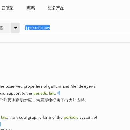
云笔记
惠惠
更多产品
英
the
observed
properties
of
gallium
and
Mendeleyev
's
ong
support
to the
periodic
law
.
素”
的
预测
密切
对应
，为
周期律
提供了
有力的
支持
。
law
, the
visual graphic form
of
the
periodic
system of