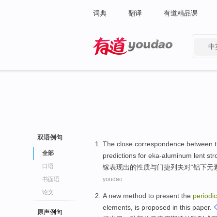
词典
翻译
有道精品课
中
有道 - 网易旗下搜索
双语例句
The
close
correspondence
between
全部
predictions
for
eka-aluminum
lent
str
口语
镓
表现出
的
性质
与
门捷
列夫
对
“铝下元
书面语
youdao
论文
A
new
method
to present the
periodic
elements
, is
proposed in this paper
.
原声例句