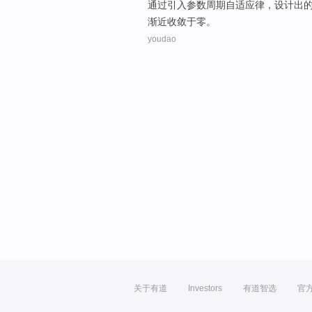
通过
引入参数周期自
适应
律
，设计出
渐
近
收敛于零
。
youdao
关于有道
Investors
有道智选
官