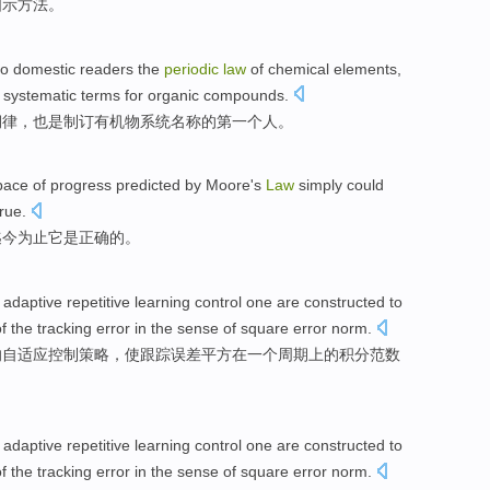
图示
方法
。
to
domestic
readers
the
periodic
law
of
chemical
elements
,
t
systematic
terms
for
organic compounds
.
期律
，
也是
制订
有机物
系统
名称
的
第一
个
人
。
 pace
of
progress predicted by
Moore
's
Law
simply could
true
.
迄今为止
它
是
正确
的。
n
adaptive
repetitive learning control
one
are constructed
to
f
the
tracking
error
in
the sense
of
square
error
norm.
的
自适应
控制
策略，
使
跟踪
误差
平方
在
一个
周期上
的
积分范数
n
adaptive
repetitive learning control
one
are constructed
to
f
the
tracking
error
in
the sense
of
square
error
norm.