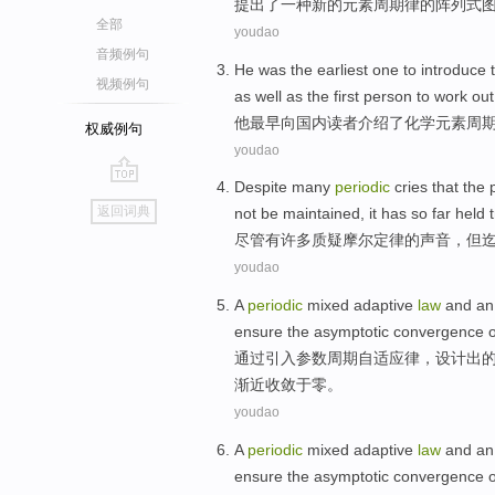
提出
了
一种
新的
元素
周期律
的
阵列式
全部
youdao
音频例句
He
was the earliest one
to
introduce
视频例句
as well as
the first
person
to
work
ou
他
最早
向
国内
读者
介绍
了
化学
元素
周
权威例句
youdao
Despite
many
periodic
cries that the
go
返回词典
not
be
maintained,
it
has so
far
held
top
尽管有
许多
质疑摩尔定律
的
声音，但
youdao
A
periodic
mixed
adaptive
law
and a
ensure
the
asymptotic
convergence
o
通过
引入参数周期自
适应
律
，设计出
渐
近
收敛于零
。
youdao
A
periodic
mixed
adaptive
law
and a
ensure
the
asymptotic
convergence
o