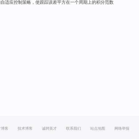
的
自适应
控制
策略，
使
跟踪
误差
平方
在
一个
周期上
的
积分范数
方博客
技术博客
诚聘英才
联系我们
站点地图
网络举报