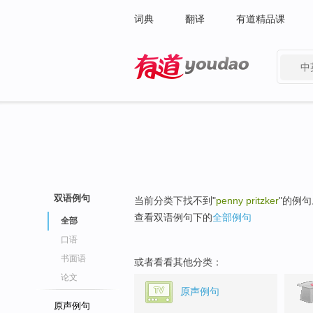
词典
翻译
有道精品课
中
有道 - 网易旗下搜索
双语例句
当前分类下找不到"
penny pritzker
"的例句
查看双语例句下的
全部例句
全部
口语
书面语
或者看看其他分类：
论文
原声例句
原声例句