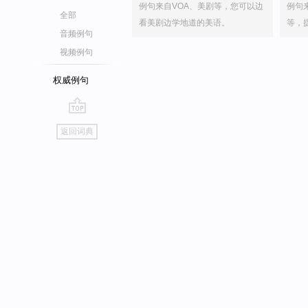
例句来自VOA、美剧等，您可以边
例句
全部
看美剧边学地道的美语。
等，
音频例句
视频例句
权威例句
go
返回词典
top