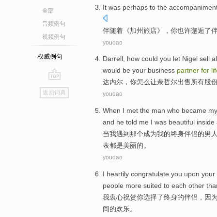
It was
perhaps
to the accompanimen
全部
音频例句
伴随着《
加州
旅店
》，
你
也许
邂逅了
视频例句
youdao
权威例句
Darrell
,
how
could
you
let
Nigel
sell
al
would
be
your
business
partner
for
li
达内尔
，
你
怎么
让
奈哲尔
出售
所有
股
go
返回词典
youdao
top
When
I
met
the man
who
became
m
and
he
told
me
I
was
beautiful
inside
当
我
遇到
那个
成为
我
的
终身
伴侣
的男
表都是美丽的。
youdao
I
heartily
congratulate
you upon your
people
more suited
to each other
tha
我
衷心
祝贺你
选择
了
终身
的
伴侣
，
因
间的欢乐。