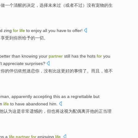
得
做
一个
清醒
的
决定
，选择未来过（
或者
不过）没有宠物
的
生
d
zing
for
life
to enjoy
all
you
have
to offer
!
中享受
到
你
所给予的
一切
。
better
than
knowing
your
partner
still
has the
hots
for
you
t
appreciate
surprises
?
道
你
的
伴侣
依然
迷恋
你
，
没有
比
这
更好
的事情
了
。
而且
，
谁
不
man
,
apparently
accepting
this
as a regrettable
but
in
life
to have
abandoned
him
.
他
认为
这
是非常遗憾的，
但
也将这
视为
配偶
离开
他的
正当
理
ps
a
life
partner
for
enjoying
life
.