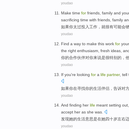
youdao
Make time
for
friends
,
family
and
you
sacrificing
time
with
friends
, family a
如果
你
太过
投入
工作
，
就
很有
可能会
youdao
Find a way
to
make this
work
for
you
the
right
enthusiasm
, fresh ideas, a
你
的
合作
伙伴
对
你
来说
是
很
特别
的，
youdao
If
you
're
looking
for
a
life
partner
,
tell
如果
你
在
寻找
你的
生活
伴侣
，
告诉
对
youdao
And
finding
her
life
meant
setting out
accept
her
as
she was.
发现
她
的
生活
意思是
在
她
四十
岁左右
youdao