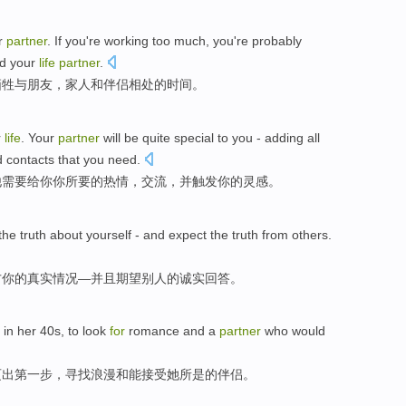
r
partner
.
If
you're
working
too
much,
you
're
probably
nd your
life
partner
.
牺牲
与
朋友
，
家人
和
伴侣
相处
的
时间
。
r
life
. Your
partner
will
be
quite
special
to
you
- adding
all
nd
contacts
that you
need
.
他
需要
给
你
你
所
要
的
热情
，
交流
，并触发你的灵感。
the
truth
about yourself
-
and
expect
the
truth
from others
.
方你
的
真实
情况
—
并且
期望
别人
的
诚实
回答。
,
in
her
40
s, to
look
for
romance
and
a
partner
who
would
迈出第一步，
寻找
浪漫
和
能
接受
她
所
是的
伴侣
。