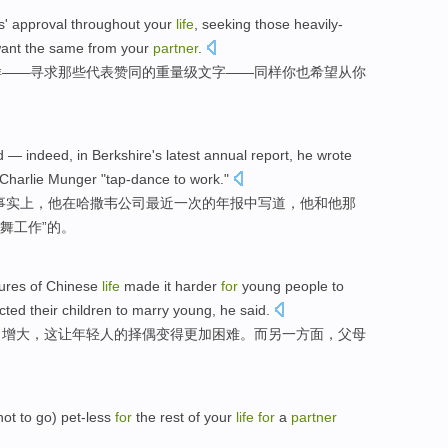
s'
approval
throughout your
life
,
seeking
those
heavily-
ant
the
same
from
your
partner
.
样——
寻求
那些
代表
赞同
的
重量级
文字——
同样
你
也希望
从
你
d
— indeed,
in
Berkshire
's
latest
annual
report,
he
wrote
Charlie
Munger
"
tap-dance
to
work
."
事实上，
他
在
哈
撒
韦公司
最近一
次的
年报
中写道
，他
和
他那
舞工作”的。
ures
of
Chinese
life
made
it harder
for
young
people to
cted
their children
to
marry
young
, he
said
.
力
增大
，
这
让
年轻人
的择偶
变得
更加困难。
而
另一方面，
父母
ot to go) pet-less
for
the
rest
of
your
life
for
a
partner