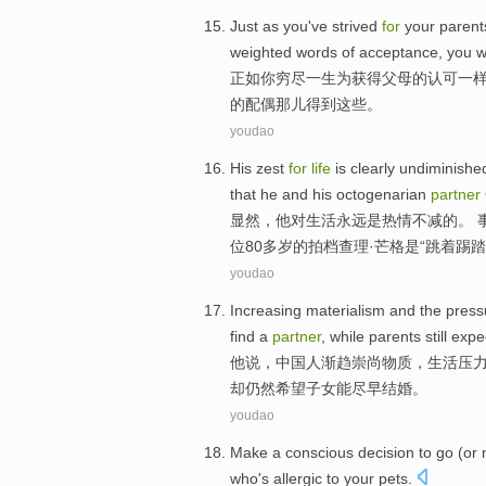
Just as
you
've strived
for
your
parent
weighted
words
of
acceptance
,
you
w
正如
你
穷尽
一生
为
获得
父母
的
认可
一
的配偶那儿得到
这些
。
youdao
His
zest
for
life
is
clearly
undiminishe
that
he
and
his
octogenarian
partner
显然
，
他
对
生活
永远
是
热情
不减
的。 
位80多岁的
拍档
查理
·
芒
格是“
跳着
踢踏
youdao
Increasing
materialism
and
the
press
find a
partner
,
while
parents
still
expe
他
说，
中国人
渐趋崇尚物质
，
生活
压
却仍然
希望
子女
能
尽早结婚
。
youdao
Make
a
conscious
decision to
go (
or
n
who's
allergic to
your
pets
.