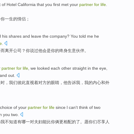
t of
Hotel
California
that
you
first
met
your
partner
for
life
.
伴
你
一生
的情侣；
l
his shares
and
leave
the
company
? You
told
me
he
fe
.
份
而
离开
公司
？你
说
过
他
会
是
你
的
终身
生意
伙伴
。
y
partner
for
life
,
we
looked
each other
straight
in the
eye
,
and out.
人时，
我们
彼此
直视
着对方的
眼睛
，
他
告诉
我
，我的内心和外
choice
of
your
partner
for
life
since
l
can
't
think
of
two
n
you
two
.
为
我
不
知道
有哪
一对
夫妇
能
比
你俩
更
相配的了。
愿你们
尽享人