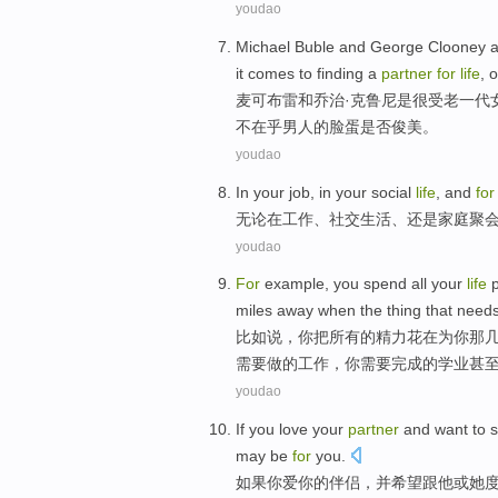
youdao
Michael Buble
and
George
Clooney a
it comes
to
finding
a
partner
for
life
,
o
麦
可布雷
和
乔治·
克鲁尼
是很受老一代
不在乎男人的脸蛋是否俊美。
youdao
In
your
job
, in your
social
life
, and
for
无论
在
工作
、
社交
生活
、还是
家庭
聚
youdao
For
example
,
you
spend
all
your
life
miles
away
when
the thing
that
need
比如说
，
你
把
所有
的精力花在
为
你
那
需要
做
的
工作
，你需要完成的
学业
甚
youdao
If
you
love
your
partner
and
want to
may be
for
you
.
如果
你
爱
你
的
伴侣
，
并
希望
跟
他
或
她