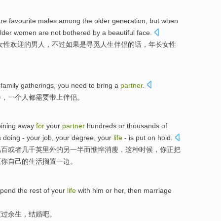
re favourite males among
the older generation,
but
when
lder
women
are not bothered
by a beautiful
face
.
女性
欢迎的男人，
不过
如果
是
寻觅
人生
伴侣
的话，
年长
女性
family
gatherings
,
you
need to
bring
a
partner
.
会
，
一
个
人都
需要
带上
伴侣
。
pining away
for
your
partner
hundreds
or
thousands of
s
doing
- your
job
,
your
degree,
your
life
- is put on hold.
几百
或者
几千
英里
外的
另一半
而
憔悴
消瘦，
这种
时候
，你正把
至你自己的
生活
搁置一边。
spend
the
rest
of
your
life
with
him
or
her
,
then marriage
度过
余生
，
结婚
吧
。