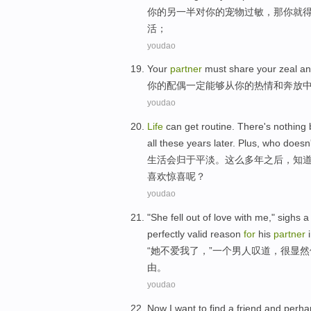
你
的
另一半
对你的
宠物
过敏
，
那
你就
活
；
youdao
Your
partner
must share
your
zeal
an
你
的配偶
一定
能够从
你的
热情
和
奔放
youdao
Life
can
get routine. There's
nothing
all
these years
later
.
Plus
,
who
doesn'
生活会
归于平淡。这么
多年
之后
，
知
喜欢
惊喜
呢？
youdao
"
She
fell out of
love
with
me
,"
sighs
a
perfectly
valid
reason
for
his
partner
“
她
不爱
我
了，”
一个
男人
叹道
，
很显然
由
。
youdao
Now
I
want to
find
a
friend
and
perha