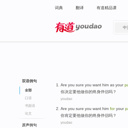
词典
翻译
有道精品课
中
有道 - 网易旗下搜索
双语例句
Are
you
sure you
want
him
as
your
p
全部
你
决定
要
他
做
你
的
终身伴侣
吗？
口语
youdao
书面语
Are
you
sure
you want
him
for
your
p
论文
你
肯定
要
他
做
你
的终身
伴侣
吗？
youdao
原声例句