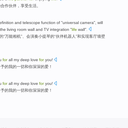
的
合作伙伴
，
享受
生活。
efinition
and
telescope
function
of
"
universal
camera
",
will
the living room
wall
and
TV
integration
"
life
wall
".
的
“
万能
相机
”、
会
演奏
小提琴
的“
伙伴
机器人
”
和
实现
客厅
墙壁
u
for
all
my
deep
love
for
you!
给予的
我
的
一切
和你
深深的
爱
！
u
for
all
my
deep
love
for
you!
给予的
我
的
一切
和你
深深的
爱
！