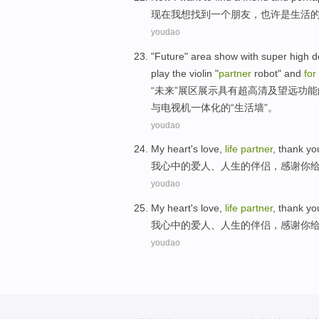
现在
我
想
找到
一个
朋友
，
也许
是
生活
youdao
"
Future
"
area
show
with
super high
d
play
the violin
"
partner
robot
"
and
for
“
未来
”
展区
展示
具有
超高
清
及
望远
功能
与
电视机
一体化
的“
生活
墙
”。
youdao
My heart's
love
,
life
partner
,
thank
yo
我心
中的
爱人
、
人生
的伴侣
，
感谢
你
youdao
My heart's
love
,
life
partner
,
thank
yo
我心
中的
爱人
、
人生
的伴侣
，
感谢
你
youdao