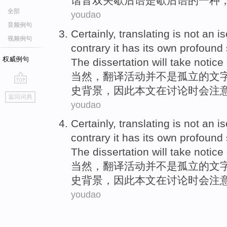
谐音
双关
歇后语
是
歇后语
的
一
种
全部
youdao
音频例句
Certainly
,
translating
is not
an
is
视频例句
contrary it
has
its
own profound
权威例句
The dissertation
will
take notice
当然
，
翻译活动
并
不是
孤立
的
文
史
背景
，因此
本文
在讨论时会
注
go
返回词典
top
youdao
Certainly
,
translating
is not
an
is
contrary it
has
its
own profound
The dissertation
will
take notice
当然
，
翻译活动
并
不是
孤立
的
文
史
背景
，因此
本文
在讨论时会
注
youdao