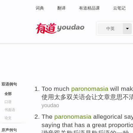
词典
翻译
有道精品课
云笔记
中英
有道 - 网易旗下搜索
双语例句
Too much
paronomasia
will
mak
全部
使用
太多
双关语
会
让
文章
意思不
口语
youdao
书面语
The
paronomasia
allegorical
sa
论文
saying that has a great
proporti
原声例句