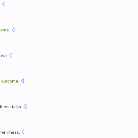
.
come
.
sive
.
outcome
.
these
talks
.
her
illness
.