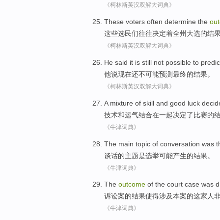
《柯林斯英汉双解大词典》
These
voters
often
determine
the
ou
这些
选民们
往往
决定
着全州
大选
的
结
《柯林斯英汉双解大词典》
He
said
it
is still
not
possible
to
predic
他
说
现在
还
不
可能
预测
最终
的
结果
。
《柯林斯英汉双解大词典》
A mixture
of
skill
and
good
luck
decid
技术
和
运气
结合在一起
决定
了
比赛
的
《牛津词典》
The
main topic
of
conversation
was
t
谈话
的
主题
是
选举
可能产生
的
结果
。
《牛津词典》
The
outcome
of
the
court
case
was d
诉讼案
的
结果
使得涉及
本案
的
这家
人
《牛津词典》