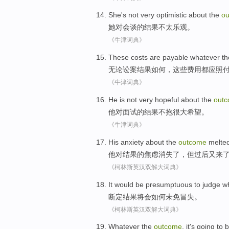
She
's not
very
optimistic about
the
o
她
对
会谈
的
结果
不
太
乐观。
《牛津词典》
These
costs
are
payable
whatever
t
无论
讼案结果
如何，
这些
费用
都
应照
《牛津词典》
He
is not
very hopeful
about
the
out
他
对
面试
的
结果
不
抱
很大
希望。
《牛津词典》
His
anxiety
about
the
outcome
melte
他
对
结果
的
焦虑
消失了
，
但
过后
又
来
《柯林斯英汉双解大词典》
It
would be presumptuous
to
judge
w
断定
结果
将
会
如何
未免冒失。
《柯林斯英汉双解大词典》
Whatever
the
outcome
,
it
's going
to
b