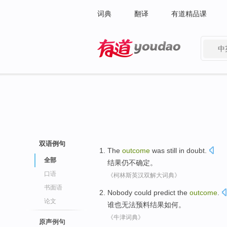
词典
翻译
有道精品课
中
有道 - 网易旗下搜索
双语例句
The
outcome
was still
in
doubt
.
全部
结果
仍
不确定
。
口语
《柯林斯英汉双解大词典》
书面语
Nobody
could
predict
the
outcome
.
论文
谁也
无法
预料
结果
如何。
《牛津词典》
原声例句