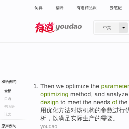
词典
翻译
有道精品课
云笔记
中英
有道 - 网易旗下搜索
双语例句
Then we
optimize
the
paramete
全部
optimizing
method
,
and
analyze
口语
design
to
meet
the
needs
of
th
书面语
用
优化
方法
对
该
机构
的
参数
进行
论文
析
，
以
满足
实际
生产
的
需要
。
youdao
原声例句