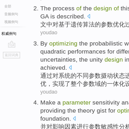
全部
The
process
of
the
design
of
thi
音频例句
GA
is
described
.
视频例句
文中对
基于
遗传算法的
参数
优化
youdao
权威例句
By
optimizing
the probabilistic
w
quadratic
performances
for
diffe
go
返回词典
top
uncertainties,
the
unity
design
i
achieved
.
通过
对系统
的
不同
参数
摄动
状态
优，实现了
整个
参数
域
的
一体化
youdao
Make
a
parameter
sensitivity
an
providing
the
theory
gist
for
opti
foundation
.
并
对
影响
因素
进行
参数
敏感性
分