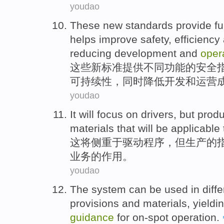
youdao
These
new
standards
provide
fu
helps
improve
safety
,
efficiency
reducing
development
and
oper
这些
新
标准
提供
不同功能
的
安全
可持续性
，
同时
降低
开发
和
运营
youdao
It
will
focus on
drivers
,
but
prod
materials
that will be
applicable
这
将
侧重
于
驱动程序
，
但
生产
的
业务
的作用。
youdao
The
system
can be
used
in
diff
provisions
and
materials
,
yieldi
guidance
for
on-spot
operation
.