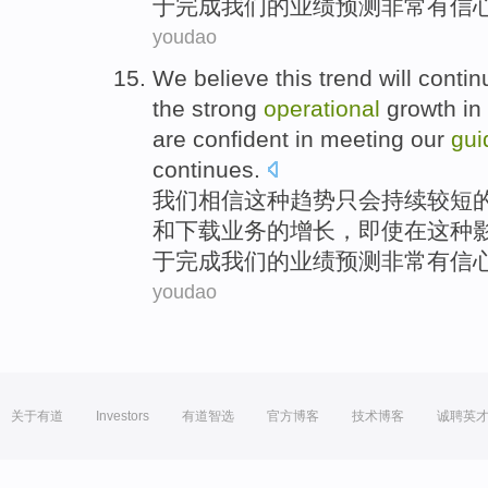
于
完成我们的
业绩
预测
非常有信
youdao
We
believe
this
trend
will
contin
the
strong
operational
growth
in
are confident
in
meeting
our
gui
continues
.
我们
相信
这种
趋势
只会
持续
较
短
和
下载
业务
的
增长
，
即使
在这种
于
完成我们的
业绩
预测
非常有信
youdao
关于有道
Investors
有道智选
官方博客
技术博客
诚聘英