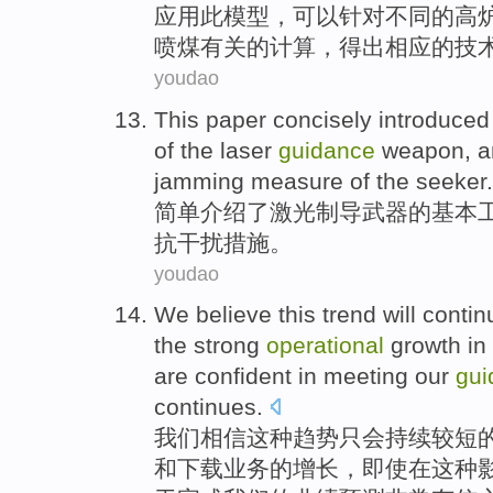
应用
此
模型，
可以
针对
不同
的高
喷煤有关的计算，得出
相应
的技
youdao
This paper
concisely
introduced
of
the
laser
guidance
weapon
, 
jamming
measure
of
the
seeker.
简单
介绍
了
激光
制导
武器
的
基本
抗干扰
措施
。
youdao
We
believe
this
trend
will
contin
the
strong
operational
growth
in
are confident
in
meeting
our
gui
continues
.
我们
相信
这种
趋势
只会
持续
较
短
和
下载
业务
的
增长
，
即使
在这种