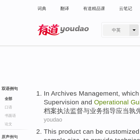
词典
翻译
有道精品课
云笔记
中英
有道 - 网易旗下搜索
双语例句
In Archives Management
, which
全部
Supervision
and
Operational
Gu
口语
档案
执法
监督
与
业务
指导
应当孰
书面语
youdao
论文
This
product
can be
customized
原声例句