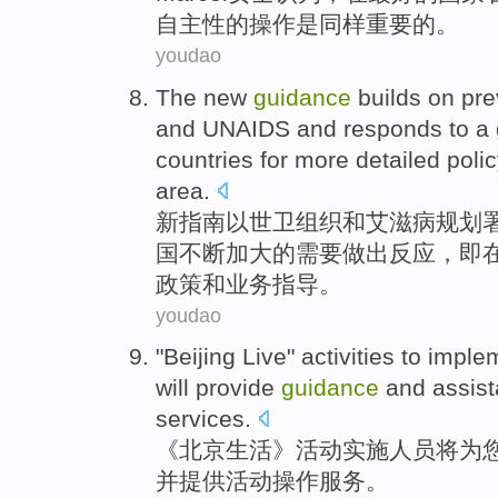
自主性
的
操作
是同样重要的。
youdao
The
new
guidance
builds on
pre
and
UNAIDS
and
responds to
a
countries
for
more
detailed
poli
area
.
新
指南
以
世卫组织
和
艾滋病
规划
国
不断加大
的
需要
做出反应，即
政策和
业务
指导
。
youdao
"
Beijing
Live
"
activities
to
imple
will
provide
guidance
and
assis
services
.
《
北京
生活
》
活动
实施
人员
将
为
并
提供活动
操作
服务
。