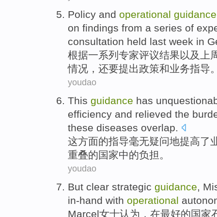
Policy
and
operational
guidance
on
findings
from a
series of
expe
consultation
held
last
week
in
G
根据
一系列
专家
评议
结果
以及
上
情况
，
还要
提出
政策
和
业务
指导
youdao
This
guidance
has unquestionab
efficiency
and
relieved
the
burd
these
diseases
overlap
.
这
方面的
指导
毫无
疑问地
提高了
重叠
的
国家
中的
负担
。
youdao
But
clear
strategic
guidance
, M
in-hand
with
operational
autono
Marcel女士
认为
，
在
最好
的
国家