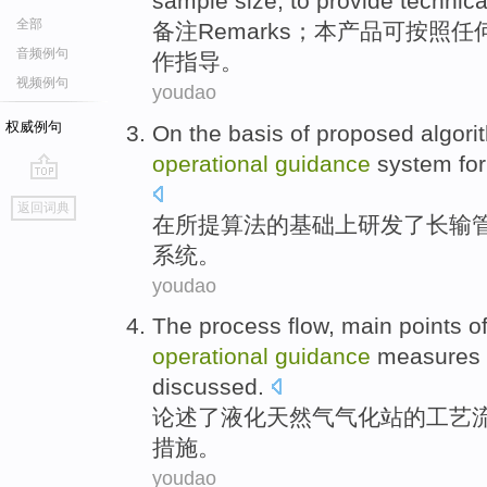
sample
size
, to
provide
technica
全部
备注
Remarks
；
本
产品
可
按照
任
音频例句
作
指导。
视频例句
youdao
权威例句
On
the
basis
of
proposed
algori
operational
guidance
system
fo
go
返回词典
top
在所提
算法
的
基础上
研发
了
长
输
系统
。
youdao
The
process
flow
,
main points
o
operational
guidance
measures
discussed
.
论述了
液化天然气
气化
站
的
工艺
措施
。
youdao