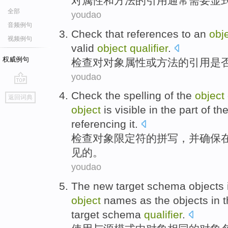
对
属性
和
方法
的
引用
通常
需要
显
全部
youdao
音频例句
Check
that
references
to
an
obj
视频例句
valid
object
qualifier
.
权威例句
检查
对
对象
属性
或
方法
的
引用
是
youdao
go
Check
the
spelling
of
the
object
返回词典
top
object
is
visible
in
the
part
of th
referencing
it
.
检查
对象
限定符
的
拼写
，
并
确保
见
的。
youdao
The
new
target
schema
objects
object
names
as the objects
in
t
target schema
qualifier
.