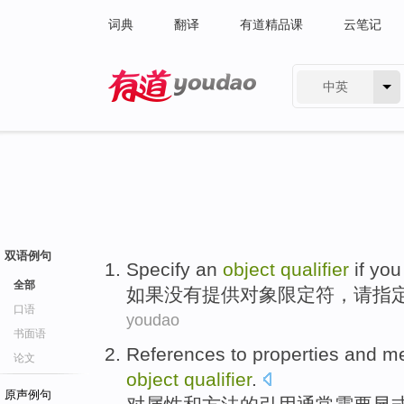
词典
翻译
有道精品课
云笔记
中英
有道 - 网易旗下搜索
双语例句
Specify
an
object
qualifier
if
yo
全部
如果
没有
提供
对象
限定符
，
请指
口语
youdao
书面语
References
to
properties
and
me
论文
object
qualifier
.
原声例句