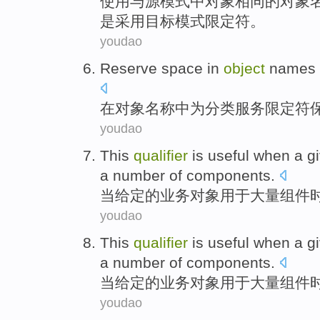
使用
与
源
模式
中
对象
相同
的
对象
是
采用
目标模式
限定符
。
youdao
Reserve
space
in
object
names
在
对象
名称
中
为
分类服务
限定
符
youdao
This
qualifier
is useful
when
a g
a number of
components
.
当
给定
的
业务
对象
用于
大量
组件
youdao
This
qualifier
is useful
when
a g
a number of
components
.
当
给定
的
业务
对象
用于
大量
组件
youdao