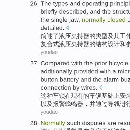
The
types
and
operating
princip
briefly
described,
and
the
struct
the
single
jaw,
normally
closed
detailed
.
简述
了
液压
夹持
器
的
类型
及其
工
复合式
液压夹持器的
结构设计
和
youdao
Compared with
the
prior
bicycle
additionally provided with
a
mic
button
battery
and
the alarm
bu
connection
by
wires
.
这种
车锁
在现有
的
车锁基础上安
以及
报警
蜂鸣器
，
并
通过
导线进
youdao
Normally
such
disputes
are
reso