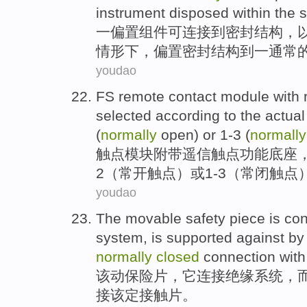
instrument
disposed
within
the s
一偏
置
组件
可
连接
到
密封
结构
，
情形
下，偏置密封结构
到
一
通常
youdao
FS
remote
contact
module
with
selected
according to
the
actual
(
normally
open
)
or
1-3
(
normall
触
点
模块
附带
遥
信
触
点功能
底座
2
（
常
开
触点）
或
1-3
（常
闭
触点
youdao
The
movable
safety
piece
is co
system
, is supported against by
normally
closed
connection
wit
该
动
保险
片
，
它
连接
绝缘
系统
，
接
该
定
接触
片。