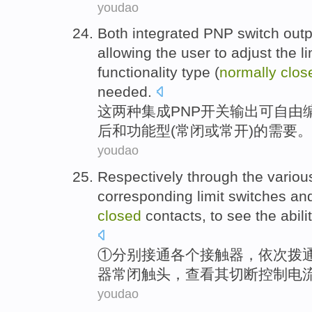
youdao
Both
integrated
PNP
switch
outp
allowing
the
user
to
adjust the
li
functionality type
(
normally
clos
needed
.
这两种
集成
PNP
开关
输出
可
自由
后
和
功能型
(
常
闭
或
常
开
)
的
需要
。
youdao
Respectively
through the
variou
corresponding
limit
switches
an
closed
contacts
,
to see
the
abili
①
分别
接通
各个
接触
器，
依次
拨
器
常
闭
触
头，
查看
其
切断
控制
电
youdao