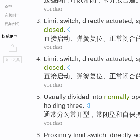
这些
阀门
可以
常
闭
，常
开
或
普遍
全部
youdao
音频例句
Limit
switch
,
directly
actuated
,
s
视频例句
closed
.
权威例句
直接
启动
、
弹簧
复位、
正常
闭合
youdao
go
Limit
switch
,
directly
actuated
,
s
返回词典
top
closed
.
直接
启动
、
弹簧
复位、
正常
闭合
youdao
Usually
divided into
normally
op
holding
three
.
通常
分为
常
开
型，常
闭
型
和
自保
youdao
Proximity
limit
switch
,
directly
ac