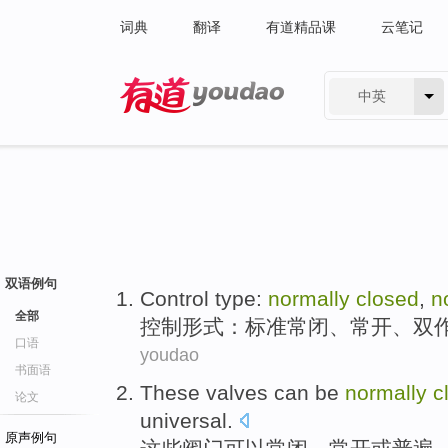
词典
翻译
有道精品课
云笔记
中英
有道 - 网易旗下搜索
双语例句
Control
type
:
normally
closed
,
n
全部
控制
形式
：标准
常
闭
、常
开
、
双
口语
youdao
书面语
These
valves
can be
normally
c
论文
universal
.
原声例句