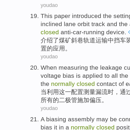
youdao
This paper introduced
the
settin
inclined
lane
orbit track
and
the
closed
anti-car-running
device.
介绍
了煤矿
斜
巷
轨道
运输
中
挡车
置的
应用
。
youdao
When
measuring
the
leakage
cu
voltage bias is
applied
to
all
the
the
normally
closed
contact
of
e
当
利用
这
一配置
测量
漏
流
时，
通
所有
的
二极管
施加
偏压
。
youdao
A
biasing
assembly
may be
con
bias it
in
a
normally
closed
posit