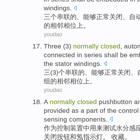
windings
.
三个
串联
的
、能够
正常
关闭
、
自
的
相邻
相位
上。
youdao
Three
(
3
)
normally
closed
,
auto
connected
in series
shall be
em
the
stator
windings
.
三
(
3
)个
串联
的
、能够
正常
关闭
、
组的
相邻
相位
上。
youdao
A
normally
closed
pushbutton
a
provided
as
a
part
of
the
control
sensing
components
.
作为
控制
装置中用来
测试
水分
感
关闭
按钮
和
氖
指示灯。 收藏。