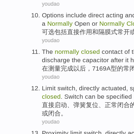
youdao
Options
include
direct
acting
an
a
Normally
Open
or
Normally
Cl
可选
包括
直接
作用
和
隔膜
式
常
开
youdao
The
normally
closed
contact
of 
discharge
the capacitor
after
it 
在
测量
完成
以后
，7169
A
型
的
常
youdao
Limit
switch
,
directly
actuated
,
s
closed
. Switch
can be
specified
直接
启动
、
弹簧
复位、
正常
闭合
或
闭合。
youdao
Proximity
limit
switch
,
directly
ac