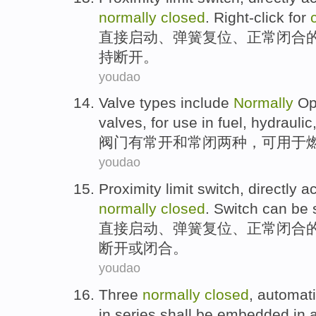
normally
closed
.
Right-click
for
直接
启动
、
弹簧
复位、
正常
闭合
持
断开
。
youdao
Valve
types
include
Normally
Op
valves,
for use in
fuel
,
hydraulic
阀门
有
常开和常
闭两
种
，可
用于
youdao
Proximity
limit
switch
,
directly
ac
normally
closed
. Switch
can be
直接
启动
、
弹簧
复位、
正常
闭合
断开
或
闭合。
youdao
Three
normally
closed
,
automat
in series
shall be
embedded
in