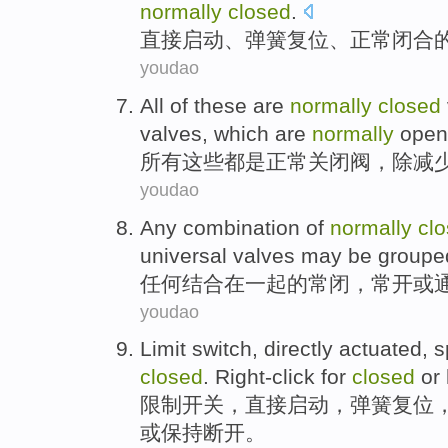
normally
closed
.
直接
启动
、
弹簧
复位、
正常
闭合
youdao
All
of
these
are
normally
closed
valves
, which are
normally
open
所有
这些
都是
正常
关闭
阀
，
除
减
youdao
Any
combination
of
normally
cl
universal
valves
may be
groupe
任何
结合
在一起
的
常
闭
，常
开
或
youdao
Limit
switch
,
directly
actuated
,
s
closed
.
Right-click
for
closed
or
限制
开关
，
直接
启动
，
弹簧
复位
或
保持
断开
。