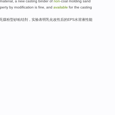
material
,
a
new casting
binder
of
non-
coal molding sand
perty
by modification
is
fine
, and
available
for the
casting
无煤粉
型砂粘结剂
，实验表明
乳化
改性
后
的
EPS水溶液
性能