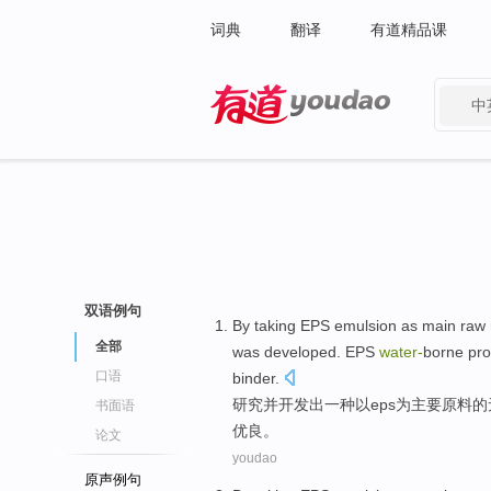
词典
翻译
有道精品课
中
有道 - 网易旗下搜索
双语例句
By taking
EPS
emulsion
as
main
raw 
全部
was
developed
. EPS
water
-
borne
pro
口语
binder.
研究并
开发出
一种
以
eps
为
主要
原料
的
书面语
优良
。
论文
youdao
原声例句