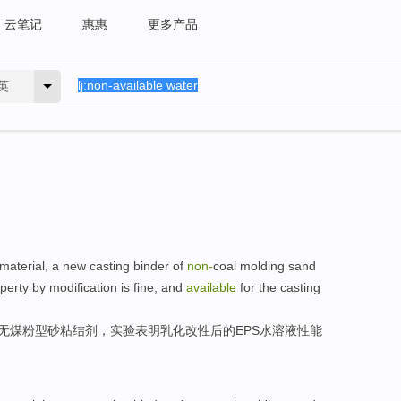
云笔记
惠惠
更多产品
英
material
,
a
new casting
binder
of
non-
coal molding sand
perty
by modification
is
fine
, and
available
for the
casting
无煤粉
型砂粘结剂
，实验表明
乳化
改性
后
的
EPS水溶液
性能