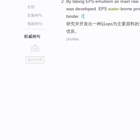
By taking
EPS
emulsion
as
main
raw 
全部
was
developed
. EPS
water
-
borne
pro
音频例句
binder.
研究并
开发出
一种
以
eps
为
主要
原料
的
视频例句
优良
。
权威例句
youdao
go
返回词典
top