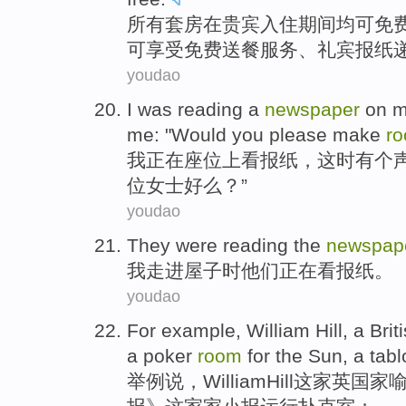
所有套房
在
贵宾
入住
期间
均
可
免
可
享受
免费
送餐
服务
、
礼宾
报纸
youdao
I
was
reading a
newspaper
on
m
me
: "
Would you please
make
r
我
正在
座位
上
看
报纸
，
这时
有
个
位女士好么？”
youdao
They
were reading
the
newspap
我
走进
屋子
时
他们
正在
看
报纸
。
youdao
For example
,
William
Hill
, a
Brit
a poker
room
for
the
Sun
,
a tabl
举例
说，
William
Hill
这家
英国
家