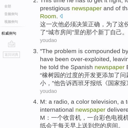
This
time
he
has to
get it
right
, 
全部
prestigious
newspaper
and of
th
音频例句
Room
.
视频例句
这
一次
他
必须
决策
正确
，
为了
这
了“
城市
房间
”里的
那个
新丁
自己。
权威例句
youdao
"
The
problem
is compounded by 
go
返回词典
top
have been
over-exploited
,
leavi
he
told
the
Spanish
newspaper
“橡树
园
的
过度
的
开发更添加
了
问
小
，”
他
告诉
西班牙
报纸
《国家
报
youdao
M
:
a
radio
, a
color
television
,
a 
international
newspaper
deliver
M
：
一
个
收音机
，一台
彩色
电视
纸
会于
每天早上送到
您
的房间。