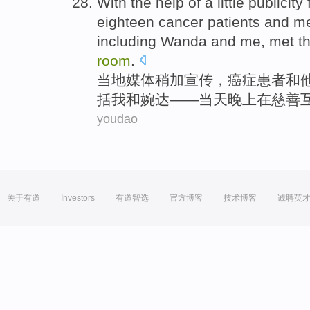
With the help
of
a little
publicity
eighteen
cancer
patients
and
m
including
Wanda and
me
,
met
t
room
.
当地
媒体稍加
宣传
，
癌症
患者
和
括
我
和婉
达——当天
晚上
在
慈善
youdao
关于有道
Investors
有道智选
官方博客
技术博客
诚聘英