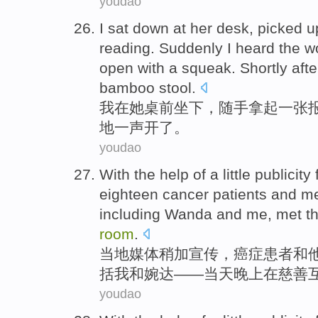
youdao
I
sat down
at
her
desk
,
picked
u
reading.
Suddenly
I
heard
the w
open
with
a
squeak
. Shortly afte
bamboo stool.
我
在
她
桌前
坐下
，
随手拿
起
一张
地
一
声
开
了
。
youdao
With the help
of
a little
publicity
eighteen
cancer
patients
and
m
including
Wanda and
me
,
met
t
room
.
当地
媒体稍加
宣传
，
癌症
患者
和
括
我
和婉
达——当天
晚上
在
慈善
youdao