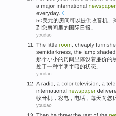
a major
international
newspaper
everyday
.
50
美元的
房间
可以
提供
收音机
、
到
您
房间里的
国际
日报
。
youdao
The little
room
,
cheaply furnish
semidarkness
, the
lamp
shaded
那个
小小的
房间
里
陈设
着廉价的
处于
一种
半明半暗的状态。
youdao
A
radio
, a
color television
, a
tel
international
newspaper
deliver
收音机
，
彩电
，
电话
，
每天
向
您
youdao
Then
he
threw
the
rest
of
the
ne