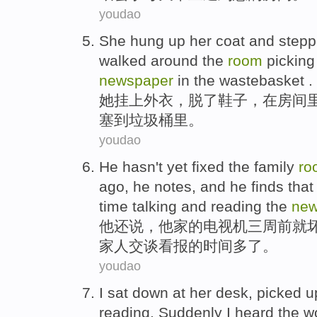
youdao
She
hung up
her coat
and step
walked around
the
room
picking
newspaper
in
the wastebasket
.
她
挂上
外衣
，脱
了
鞋子
，在
房间
塞到垃圾桶里。
youdao
He
hasn't
yet
fixed the
family
ro
ago
, he notes, and he
finds that
time
talking
and reading the
new
他
还
说，
他家
的
电视机
三
周前
就
家人
交谈
看报
的
时间
多
了。
youdao
I
sat down
at
her
desk
,
picked
u
reading.
Suddenly I
heard
the w