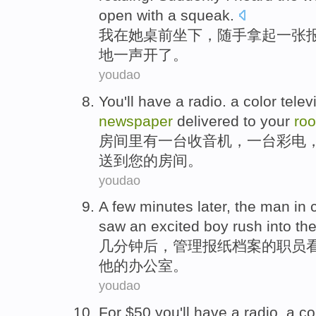
open
with
a
squeak
.
我
在
她
桌前
坐下
，
随手拿
起
一张
地
一
声
开
了
。
youdao
You'll
have
a
radio.
a color telev
newspaper
delivered to
your
ro
房间
里
有
一
台收音机，一台
彩电
送到
您
的房间。
youdao
A few
minutes
later
,
the
man
in
saw
an
excited
boy
rush
into
th
几
分钟
后
，
管理
报纸
档案
的
职员
他
的
办公室
。
youdao
For $
50
you'll
have
a
radio
, a c