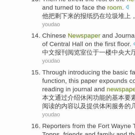
and
turned to
face the
room
.
他
把
剩下来
的
报纸
扔
在
垃圾堆
上
youdao
Chinese
Newspaper
and Journa
of
Central
Hall
on the first floor
.
中文
报刊
阅览室
位于
一楼
中央
大
youdao
Through
introducing the
basic
f
function
,
this paper expounds
c
reading
in journal and
newspape
本文通过
介绍
休闲
功能
的
基本
要
阅读
的
内容
以及
提供体闲服务
的
youdao
Reporters
from
the Fort Wayne
Topps,
friends
and
family
and
t