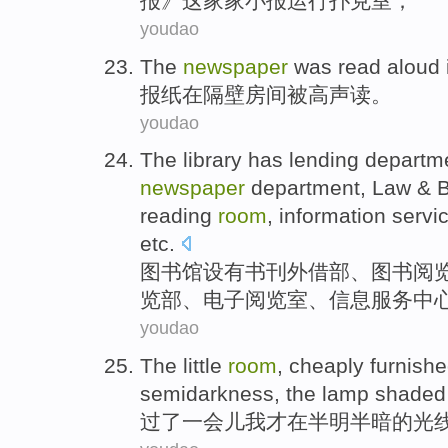
报
》这
家家
小报
运行
扑克
室
；
youdao
The
newspaper
was
read
aloud
报纸
在
隔壁
房间
被
高声
读
。
youdao
The library
has
lending
departm
newspaper
department,
Law
&
B
reading
room
,
information
servi
etc
.
图书馆
设有
书刊
外借
部
、图书
阅
览部、电子
阅览室
、
信息
服务
中
youdao
The
little
room
, cheaply furnish
semidarkness
, the lamp
shaded
过了
一会儿
我才
在
半明
半
暗
的光