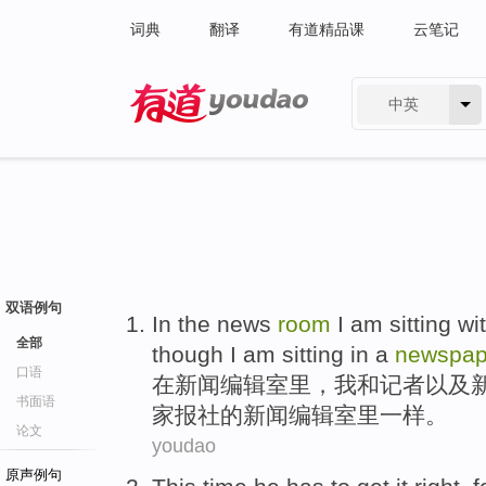
词典
翻译
有道精品课
云笔记
中英
有道 - 网易旗下搜索
双语例句
In
the
news
room
I
am
sitting
wi
全部
though I am sitting in
a
newspap
口语
在
新闻
编辑室
里，
我
和
记者
以及
书面语
家
报社的新闻编辑室里一样。
论文
youdao
原声例句