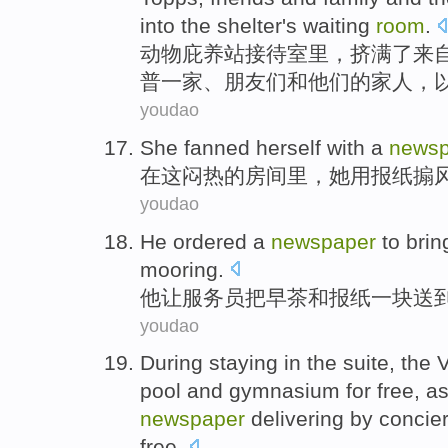
into
the shelter's waiting
room
.
动物庇养
站
接待室里
，
挤满
了
来
普一家、
朋友们
和他们
的
家人
，
youdao
She
fanned herself
with a
newsp
在
这闷热
的
房间里
，
她
用
报纸
搧
youdao
He
ordered
a
newspaper
to
brin
mooring
.
他
让服务员
把
早茶
和
报纸
一
块送
youdao
During
staying
in
the
suite
, the
pool
and
gymnasium
for
free
,
as
newspaper
delivering
by concie
free.