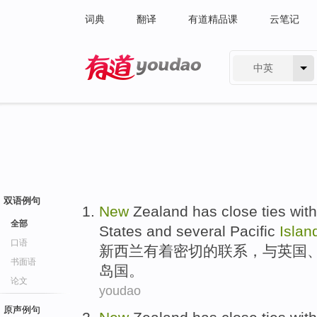
词典
翻译
有道精品课
云笔记
中英
有道 - 网易旗下搜索
双语例句
New
Zealand
has
close
ties
with
全部
States
and
several
Pacific
Islan
口语
新西兰
有着
密切
的
联系
，
与
英国
书面语
岛国
。
论文
youdao
原声例句