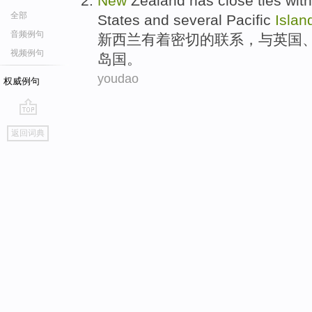
New
Zealand
has
close
ties
with
全部
States
and
several
Pacific
Islan
音频例句
新西兰
有着
密切
的
联系
，
与
英国
视频例句
岛国
。
youdao
权威例句
go
返回词典
top