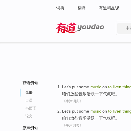
词典
翻译
有道精品课
中
有道 - 网易旗下搜索
双语例句
Let's
put
some
music
on
to
liven
thin
全部
咱们
放
些
音乐
活跃
一下气氛吧。
口语
《牛津词典》
书面语
Let's
put
some
music
on
to
liven
thin
论文
咱们
放
些
音乐
活跃
一下气氛吧。
《牛津词典》
原声例句