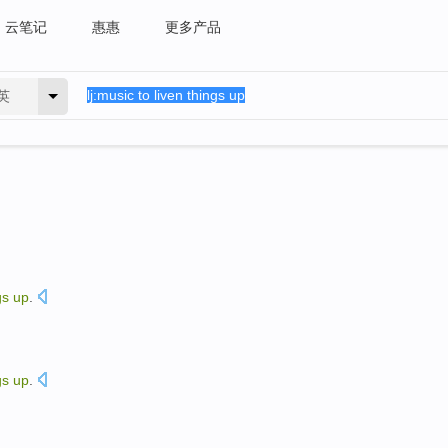
云笔记
惠惠
更多产品
英
gs
up
.
gs
up
.