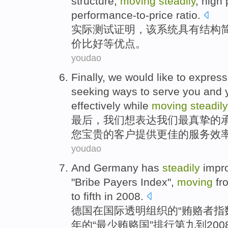
structure
,
moving
steadily
,
high
performance-to-price ratio
.
实际测试
证明
，
该
系统
具有
结构
价比
好等优点。
youdao
Finally
,
we
would like to
express
seeking
ways
to serve
you
and 
effectively
while
moving
steadily
最后
，
我们
想
表达
我们
最真挚的
您
宝贵的
客户
提供
更
佳的服务效
youdao
And
Germany
has
steadily
impro
"
Bribe
Payers
Index
",
moving
fr
to
fifth in
2008.
德国
在
国际
透明组织
的
“
贿赂
者
指
年的“最少贿赂国”排行第九
到
200