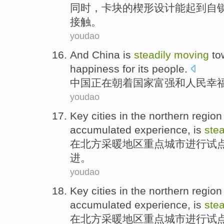
同时
，
卡
块
的
楔形
设计
能
起到
自
接触
。
youdao
And
China
is
steadily
moving
to
happiness
for
its people
.
中国
正在
朝着
国家富强
和
人民
幸
youdao
Key
cities
in
the northern
region
accumulated
experience
,
is
stea
在
北方
采暖
地区
重点
城市
进行试
进。
youdao
Key
cities
in
the northern
region
accumulated
experience
,
is
stea
在
北方
采暖
地区
重点
城市
进行试