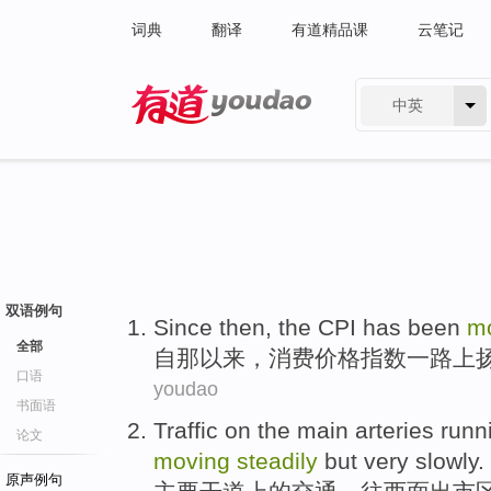
词典
翻译
有道精品课
云笔记
中英
有道 - 网易旗下搜索
双语例句
Since
then
,
the CPI
has been
m
全部
自
那
以来，消费
价格
指数一路上
口语
youdao
书面语
Traffic
on
the
main
arteries
runn
论文
moving
steadily
but
very
slowly
.
原声例句