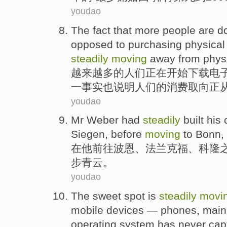
youdao
The
fact that
more
people
are
d
opposed
to
purchasing
physical
steadily
moving
away
from
physi
越来越多
的
人们
正在
开始下载
电
一
事实
也
说明
人们的消费取向
正
youdao
Mr
Weber
had
steadily
built
his
Siegen,
before
moving
to
Bonn
,
在
他
前往
波恩
、
法兰克福
、
科隆
步青云。
youdao
The sweet spot is
steadily
movi
mobile
devices
—
phones
, mai
operating
system
has never
cap