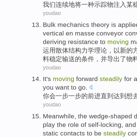
我们
连续地
将
一种
示踪物
注入
某
youdao
Bulk
mechanics
theory
is
applie
vertical en masse
conveyor
con
deriving
resistance
to
moving
ma
运用
散体
结构力学
理论
，
以
新的
料
稳定
输送的
条件
，
并
导出
了物
youdao
It
's
moving
forward
steadily
for a
you want
to go
.
你
会一步一步
的
前进
直到达到
想
youdao
Meanwhile
,
the
wedge-shaped
play
the
role
of
self-locking
, an
static
contacts
to be
steadily
co