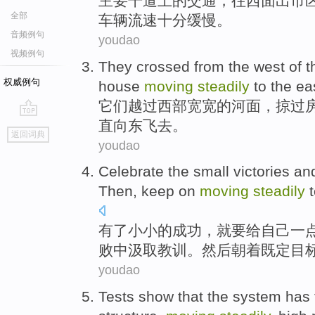
主要
干道
上
的
交通
，往
西面
出
市
全部
车辆流速
十分
缓慢
。
音频例句
youdao
视频例句
They
crossed from
the west
of
t
权威例句
house
moving
steadily
to the
ea
它们
越过
西部
宽宽的
河面
，掠过
直向东飞去。
go
返回词典
top
youdao
Celebrate
the
small
victories
an
Then
,
keep on
moving
steadily
t
有
了
小小的
成功
，就要给自己一
败
中汲取教训
。
然后
朝着
既定
目
youdao
Tests
show that
the
system
has 