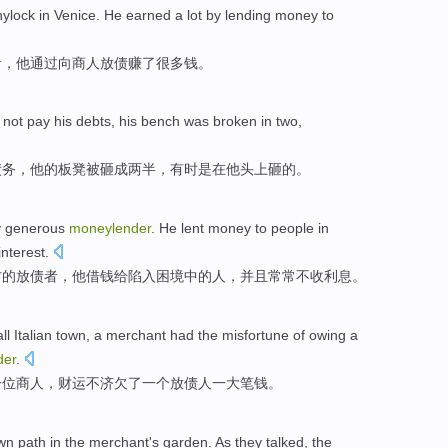
ylock
in
Venice
.
He
earned
a
lot
by
lending
money
to
者，
他
通过
向
商人放债
赚
了
很多
钱
。
 not
pay
his
debts
, his
bench
was broken
in
two
,
债务
，他的
板凳
被
砸成
两
半，
有时是
在
他
头上
砸的。
y
generous
moneylender
.
He
lent money
to
people
in
interest
.
方
的
放债者
，
他
借钱
给
陷入困境
中的
人
，
并且
常常
不
收
利息
。
ll
Italian
town
, a
merchant
had the misfortune of
owing
a
der
.
一
位商人
，财运不济
欠
了一个
放债
人一
大笔
钱
。
ewn
path
in the
merchant
's
garden
. As
they
talked
, the