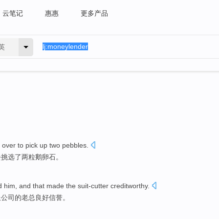
云笔记
惠惠
更多产品
英
over
to
pick up
two
pebbles
.
去
挑选
了两粒鹅卵石。
d
him
, and that
made the
suit-cutter
creditworthy
.
服
公司的老总
良好信誉
。