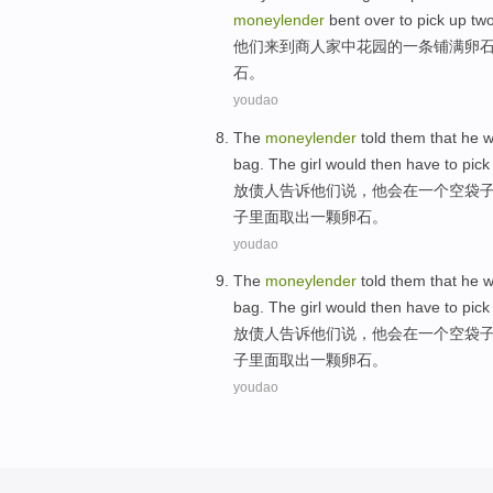
moneylender
bent over
to
pick
up
tw
他们
来到
商人
家中
花园
的
一
条铺满
卵
石。
youdao
The
moneylender
told
them
that
he
w
bag
.
The
girl
would
then
have to
pic
放债
人
告诉
他们
说，
他
会
在
一
个
空
袋
子里面取出
一
颗卵石。
youdao
The
moneylender
told
them
that
he
w
bag
.
The
girl
would
then
have to
pic
放债
人
告诉
他们
说，
他
会
在
一
个
空
袋
子里面取出
一
颗卵石。
youdao