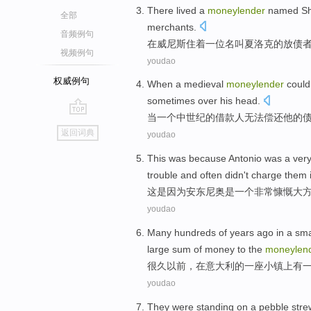
There lived
a
moneylender
named
Sh
全部
merchants
.
音频例句
在
威尼斯
住
着
一
位
名叫
夏洛克
的
放债
视频例句
youdao
权威例句
When
a
medieval
moneylender
could
sometimes
over
his
head
.
当
一个
中世纪的
借款人
无法
偿还
他
的
go
返回词典
youdao
top
This
was because
Antonio
was
a
ver
trouble
and
often
didn't
charge them
这
是因为
安东尼奥
是
一个
非常
慷慨大
youdao
Many hundreds
of
years
ago
in
a
sma
large sum of
money
to
the
moneylen
很久
以前
，
在
意大利
的
一座小镇上
有
youdao
They
were standing
on
a
pebble
str