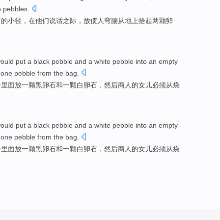
o
pebbles
.
石
的
小径
，
在
他们
说话
之际，
放债
人
弯腰
从地上
拾
起两颗卵
ould
put
a
black
pebble
and
a
white
pebble into
an
empty
k
one
pebble
from
the bag.
子
里面
放
一
颗
黑
卵石
和
一颗
白
卵石，
然后
商人的
女儿
必须
从
袋
ould
put
a
black
pebble
and
a
white
pebble into
an
empty
k
one
pebble
from
the bag.
子
里面
放
一
颗
黑
卵石
和
一颗
白
卵石，
然后
商人的
女儿
必须
从
袋