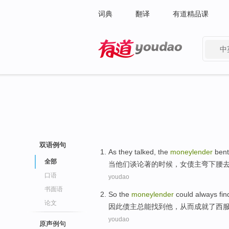
词典
翻译
有道精品课
中
有道 - 网易旗下搜索
双语例句
As
they
talked
,
the
moneylender
bent
全部
当
他们
谈
论著的时候，
女
债主
弯
下腰
口语
youdao
书面语
So
the
moneylender
could
always
fin
论文
因此
债主
总
能
找到
他
，从而成就
了
西
youdao
原声例句