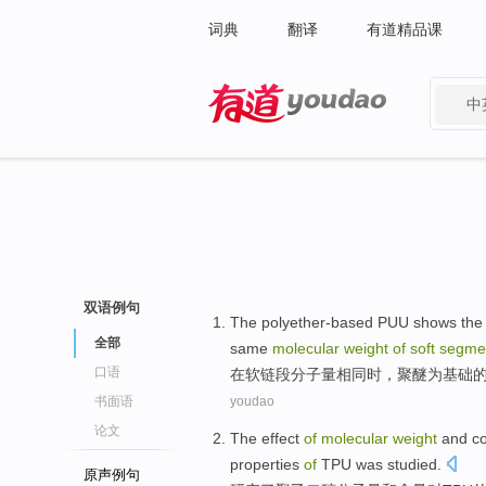
词典
翻译
有道精品课
中
有道 - 网易旗下搜索
双语例句
The
polyether-based
PUU
shows th
全部
same
molecular
weight
of
soft
segme
口语
在
软
链段
分子量相
同时
，聚醚为基础
书面语
youdao
论文
The
effect
of
molecular
weight
and
c
properties
of
TPU
was
studied
.
原声例句