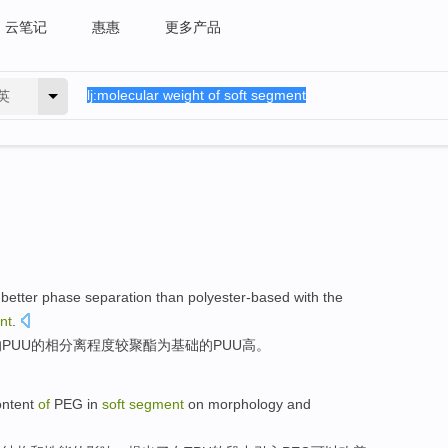
云笔记
惠惠
更多产品
英
e
better
phase
separation
than polyester-based with
the
nt
.
的
PUU
的
相
分离
程度
较
聚酯为基础
的
PUU高。
ontent
of
PEG
in
soft
segment
on
morphology
and