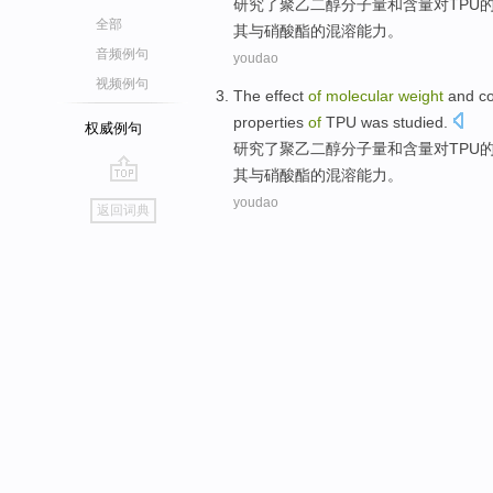
研究
了聚
乙二醇
分子量
和
含量
对
TPU
全部
其与硝酸酯的混溶能力。
音频例句
youdao
视频例句
The
effect
of
molecular
weight
and
c
properties
of
TPU
was
studied
.
权威例句
研究
了聚
乙二醇
分子量
和
含量
对
TPU
其与硝酸酯的混溶能力。
go
youdao
返回词典
top