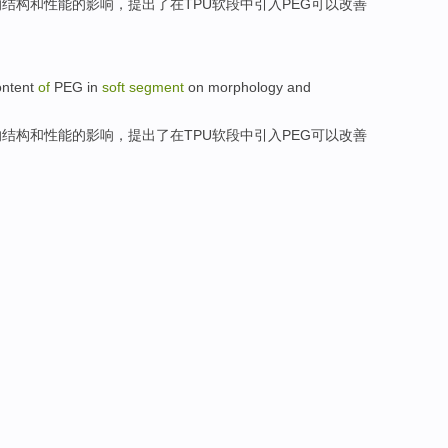
的
结构
和
性能
的
影响
，提出了
在
TPU
软
段
中引入PEG可以改善
ontent
of
PEG
in
soft
segment
on
morphology
and
的
结构
和
性能
的
影响
，提出了
在
TPU
软
段
中引入PEG可以改善