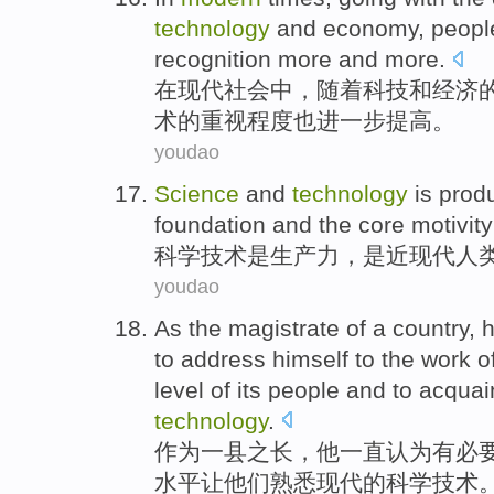
technology
and
economy
,
peopl
recognition
more
and
more
.
在
现代
社会
中，
随着
科技
和
经济
术
的
重视程度
也
进一步
提高。
youdao
Science
and
technology
is
produ
foundation
and
the
core
motivity
科学
技术
是
生产力
，是
近现代
人
youdao
As
the
magistrate
of a country,
to
address himself to the work
o
level
of
its people
and to acquai
technology
.
作为
一
县
之长，
他
一直
认为有
必
水平
让
他们
熟悉现代的科学技术