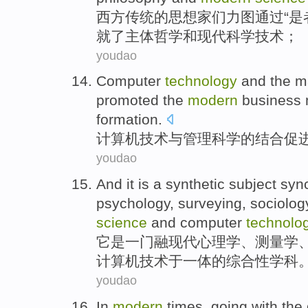
西方
传统的
思想家
们
力图
通过
“
是
就
了
主体
哲学
和
现代
科学
技术；
youdao
Computer
technology
and
the
m
promoted
the
modern
business
formation.
计算机
技术
与
管理
科学
的
结合
促
youdao
And
it
is
a
synthetic
subject
syn
psychology
,
surveying
,
sociolog
science
and
computer
technolo
它
是
一
门
融
现代
心理学
、
测量学
计算机
技术
于一体的
综合性
学科
youdao
In
modern
times
, going
with
the