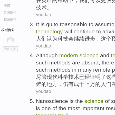
在
英语
的
帮助下
，
我们
可以
更快
全部
技术
。
音频例句
youdao
视频例句
It
is
quite reasonable
to
assume 
权威例句
technology
will
continue to
adva
人们
认为
科技
会
继续
进步
，这个
youdao
go
返回词典
top
Although
modern
science
and
t
such
methods
are
absurd
,
there
such
methods in
many
remote
p
尽管
现代
科学
技术
已经
证明
了
这
僻
的地方，
仍
有
成千
上万的
人们
youdao
Nanoscience
is
the
science
of
s
is
one
of the
most
important
res