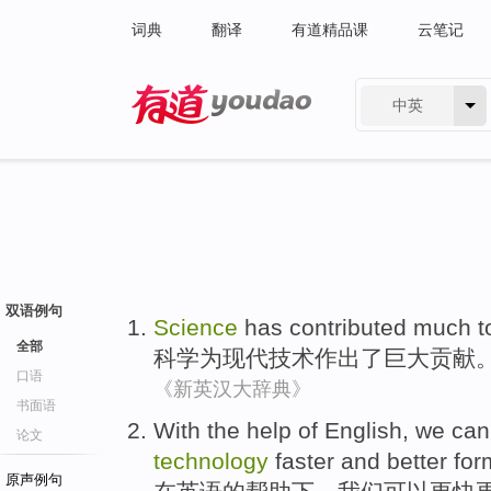
词典
翻译
有道精品课
云笔记
中英
有道 - 网易旗下搜索
双语例句
Science
has contributed
much t
全部
科学
为
现代技术作出了巨大贡献
口语
《新英汉大辞典》
书面语
With
the
help
of
English
,
we
can
论文
technology
faster and
better
for
原声例句