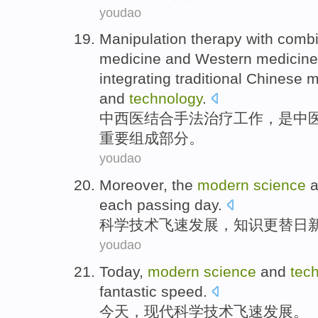
youdao
Manipulation
therapy
with
combi
medicine
and
Western
medicin
integrating
traditional Chinese 
and
technology
.
中西医
结合
手法
治疗
工作，
是
中
重要
组成部分
。
youdao
Moreover, the
modern
science
a
each
passing
day.
科学
技术
飞速发展，知识更替
日
youdao
Today
,
modern
science
and
tec
fantastic speed
.
今天
，
现代
科学
技术
飞速
发展。