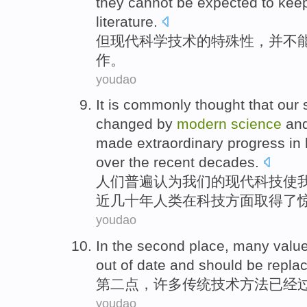
they
cannot be
expected
to kee
literature
.
但
现代
科学
技术
的
特殊性
，并
不
作
。
youdao
It
is commonly
thought
that
our
changed
by
modern
science
an
made
extraordinary
progress
in
over the recent
decades.
人们
普遍
认为
我们
的
现代
科技
使
近
几十年
人类
在
科技方面
取得了
youdao
In the second place
,
many
value
out of
date
and
should be
repla
第二
点，
许多
传统
技术方法
已经
youdao