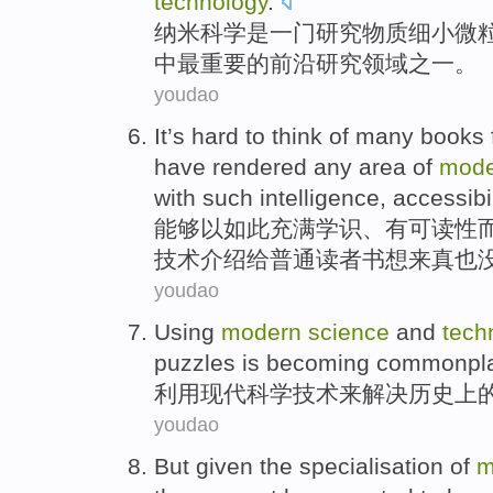
technology
.
纳米
科学
是
一
门研究
物质
细小
微
中
最
重要
的
前沿
研究
领域之一。
youdao
It’s hard
to
think
of many books
have
rendered
any area
of
mode
with
such
intelligence
,
accessibil
能够以
如此
充满学识
、
有
可读性
技术
介绍
给
普通
读者
书想来真也
youdao
Using
modern
science
and
tech
puzzles
is
becoming commonpl
利用
现代
科学
技术
来
解决
历史上
youdao
But
given
the
specialisation
of
m