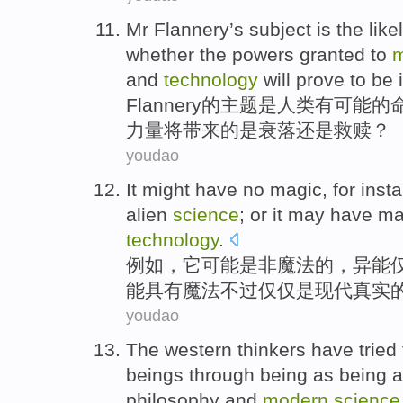
Mr
Flannery
’s
subject
is
the
like
whether
the
powers
granted to
and
technology
will
prove to be 
Flannery
的
主题
是
人类
有可能
的
力量
将
带来的是
衰落
还是
救赎
？
youdao
It
might
have no
magic
,
for inst
alien
science
;
or
it
may
have
ma
technology
.
例如
，
它
可能
是非
魔法
的，
异能
能
具有
魔法
不过
仅仅
是
现代
真实
youdao
The western
thinkers
have
tried
beings
through
being
as
being a
philosophy
and
modern
science