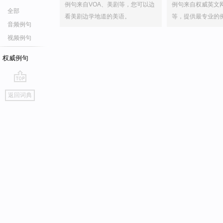
例句来自VOA、美剧等，您可以边
例句来自权威英文
全部
看美剧边学地道的美语。
等，提供最专业的
音频例句
视频例句
权威例句
go
返回词典
top