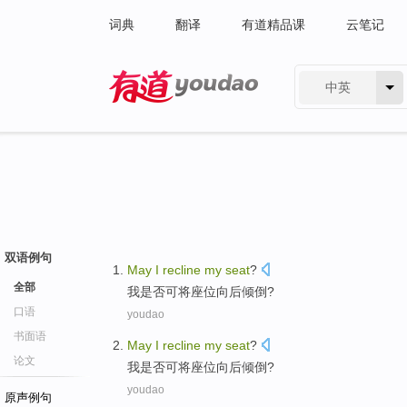
词典
翻译
有道精品课
云笔记
中英
有道 - 网易旗下搜索
双语例句
May
I
recline
my
seat
?
全部
我
是否
可
将
座位
向后
倾倒?
口语
youdao
书面语
May
I
recline
my
seat
?
论文
我
是否
可
将
座位
向后
倾倒?
youdao
原声例句