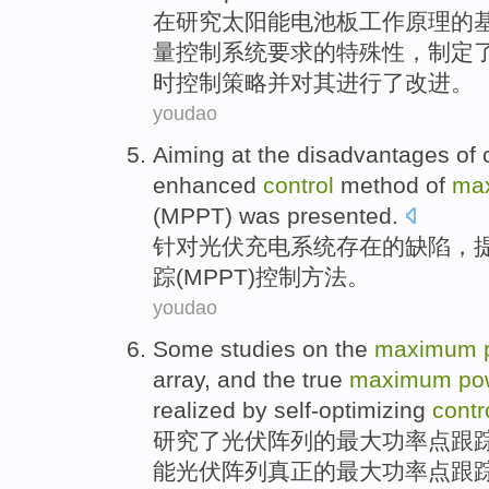
在
研究
太阳能
电池板
工作
原理
的
量
控制
系统
要求
的特殊性，制定
时控制策略并
对
其进行了改进。
youdao
Aiming at
the
disadvantages
of 
enhanced
control
method
of
ma
(
MPPT
) was
presented
.
针对
光伏
充电
系统
存在
的
缺陷，
踪
(
MPPT
)
控制
方法
。
youdao
Some studies
on the
maximum
array
,
and
the
true
maximum
po
realized
by
self-optimizing
contr
研究
了
光伏
阵列
的
最
大功率
点
跟
能光伏阵列
真正
的最大功率点跟踪