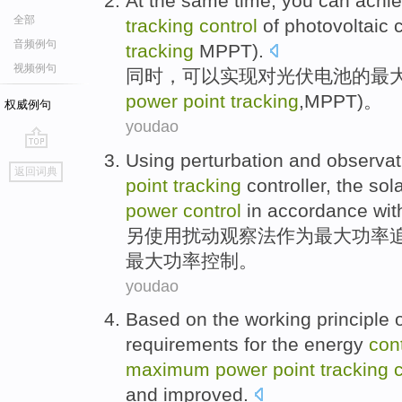
At the same time
,
you can
achi
全部
tracking
control
of
photovoltaic
c
音频例句
tracking
MPPT
).
视频例句
同时
，
可以
实现
对
光伏
电池
的最
power
point
tracking
,
MPPT
)。
权威例句
youdao
Using
perturbation
and
observat
go
返回词典
top
point
tracking
controller
,
the sola
power
control
in accordance with
另
使用
扰动
观察法作为
最
大功率
最大功率
控制
。
youdao
Based
on
the working
principle
requirements for
the
energy
con
maximum
power
point
tracking
and
improved.