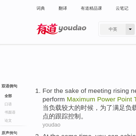
词典
翻译
有道精品课
云笔记
中英
有道 - 网易旗下搜索
双语例句
For the
sake
of
meeting
rising
n
全部
perform
Maximum
Power
Point
口语
当
负载
较大
的
时候，
为了
满足
负
书面语
点
的
跟踪
控制
。
论文
youdao
原声例句