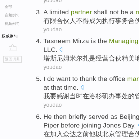
youdao
全部
A limited
partner
shall not
be
a
音频例句
有限
合伙人
不得
成为
执行
事务合
视频例句
youdao
权威例句
Tasneem
Mirza
is
the
Managing
LLC
.
go
塔斯尼姆米尔扎
是
经营
合伙
精美
返回词典
top
youdao
I
do want to
thank
the
office
man
at that
time
.
我
要
感谢
当时
在
洛杉矶
办事处
的
youdao
He
then
briefly
served
as
Beijin
Piper
before
joining
Jones
Day.
在
加入
众
达
之前
他
以
北京
管理
合