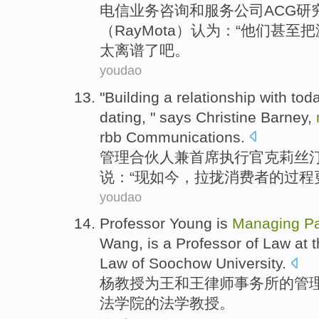
电信
业务
咨询
和
服务
公司
ACG
研
（Ray
Mota
）认为：“
他们
甚至
把
太离谱了吧。
youdao
"Building a relationship
with
tod
dating
, "
says Christine
Barney
,
rbb Communications.
管理
合伙人
兼
首席执行官
克莉丝
说：“现如今，拉拢
消费者
的过程
youdao
Professor
Young is
Managing
Pa
Wang, is a Professor of
Law
at 
Law
of
Soochow
University
.
杨
教授
为王和王
律师
事务所
的
管
法学院
的
法学
教授。