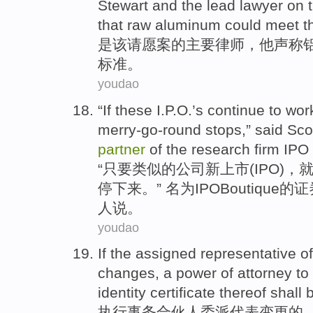
Stewart and the lead lawyer on 
that raw
aluminum
could
meet t
是该
请愿
案
的
主要
律师
，他声称
标准。
youdao
“
If
these I.P.O
.’s continue to wor
merry-go-round
stops
,”
said
Sco
partner
of
the
research
firm
IPO
“
只要
类似
的
公司
新
上市
(IPO)，
停下来
。” 名为IPO
Boutique
的证
人
说
。
youdao
If the
assigned
representative
of
changes
, a power of
attorney
to
identity
certificate
thereof
shall 
执行事务
合伙人
委派
代表
变更
的