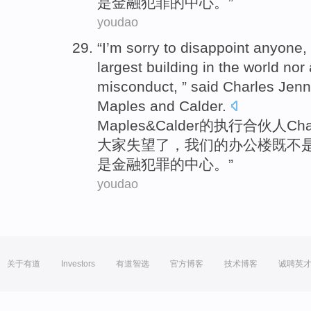
是
金融
犯罪的
中心
。”
youdao
“I’m sorry
to
disappoint
anyone,
largest
building
in the world
nor
misconduct, ” said
Charles
Jenn
Maples
and Calder
.
Maples
&
Calder
的
执行
合伙人
Cha
大家
失望
了，
我们
的
办公楼
既不
是
金融
犯罪的
中心
。”
youdao
关于有道
Investors
有道智选
官方博客
技术博客
诚聘英