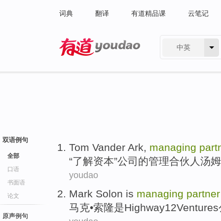
词典
翻译
有道精品课
云笔记
中英
有道 - 网易旗下搜索
双语例句
Tom
Vander Ark
,
managing
part
全部
“
了解
资本
”公司的
管理
合伙人
汤姆
口语
youdao
书面语
Mark
Solon
is
managing
partner
论文
马克
•
索隆
是
Highway
12
Venture
原声例句