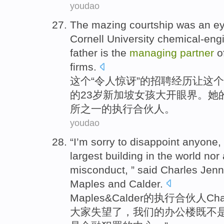
youdao
The
mazing courtship was an e
Cornell
University
chemical-eng
father
is
the
managing
partner
o
firms
.
这个
“令人惊讶”
的
招聘经历让这个
的
23
岁
新加坡
女孩
大开眼界
。
她
所
之一
的
执行
合伙人。
youdao
“I’m sorry
to
disappoint
anyone,
largest
building
in the world
nor
misconduct, ” said
Charles
Jenn
Maples
and Calder
.
Maples
&
Calder
的
执行
合伙人
Cha
大家
失望
了，
我们
的
办公楼
既不