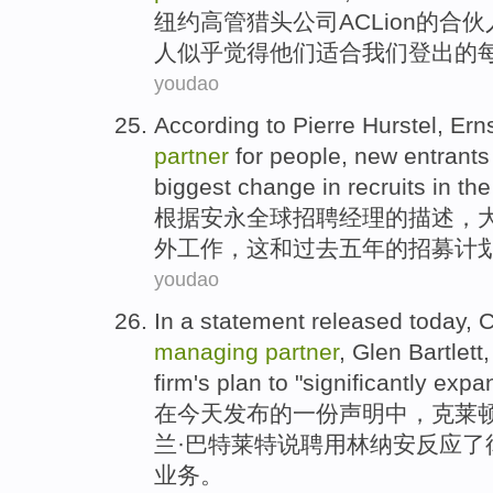
纽约
高管猎头
公司
AC
Lion
的
合伙
人
似乎
觉得
他们
适合
我们
登出的
youdao
According to
Pierre
Hurstel
, Ern
partner
for people, new entrant
biggest
change
in
recruits
in
the
根据
安永
全球
招聘经理
的
描述，
外
工作
，
这
和
过去
五
年
的
招募
计
youdao
In
a
statement
released
today
,
C
managing
partner
, Glen
Bartlett
firm's
plan
to "
significantly
expa
在
今天
发布
的
一
份声明中
，克
莱
兰·
巴特莱特
说
聘用
林纳
安
反应
了
业务
。