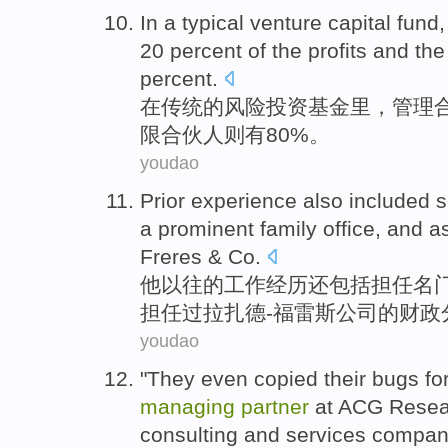
In
a
typical
venture
capital
fund
20 percent
of
the
profits
and th
percent.
在
传统
的
风险
投资
基金里
，
管理
限
合伙人
则有80%。
youdao
Prior
experience
also
included
s
a prominent
family
office,
and
a
Freres & Co
.
他
以往
的
工作经历
还
包括
担任
名
担任过拉扎德-福
雷斯
公司的
财政
youdao
"
They
even
copied
their
bugs
fo
managing
partner
at
ACG
Resea
consulting
and
services
compan