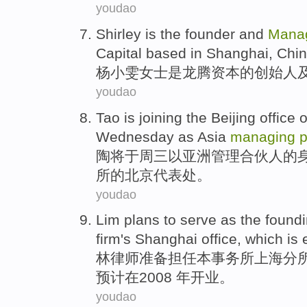
youdao
Shirley
is
the
founder
and
Mana
Capital
based in
Shanghai
, Chin
杨小雯
女士
是
龙腾
资本
的
创始人
youdao
Tao
is
joining
the
Beijing
office
o
Wednesday
as
Asia
managing
p
陶
将于
周三
以
亚洲
管理
合伙人的
所
的
北京
代表处
。
youdao
Lim
plans to
serve as
the
found
firm's
Shanghai
office, which
is 
林
律师
准备
担任
本
事务所
上海
分
预计
在
2008 年
开业
。
youdao