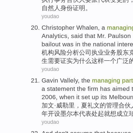
自然人
身份
证明
。
youdao
Christopher Whalen, a
managi
Analytics
,
said
that
Mr.
Paulson
bailout
was
in
the
national
inter
机构
风险
分析
公司执业业务
股东
生
需要
证实
为什么这样
一个
广泛
youdao
Gavin
Vallely
, the
managing
par
a
statement
the firm has aimed 
2006, when it set up its
Melbour
加文·威勒里，
夏礼文
的
管理
合伙
年开设墨尔本
代表处
起就想
成立
youdao