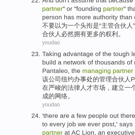
And
don't
assume
that because
partner
"
or
"
founding
partner
" th
person
has
more
authority
than
不要
以为
一个
头衔
是
“
主管
合伙人
”
合伙人
必然
拥有
更多
的
权利
。
youdao
Taking
advantage
of
the
tough
l
build
a
network
of
thousands
of 
Pantaleo
, the
managing
partner
该
公司
纽约
办事处
的
管理
合伙人
P
在
严峻
的
法律
人才
市场
，
建立
一
成
的
网络
。
youdao
'
there
are a few
people
out ther
to
every
job
we
ever post,'
says
partner
at
AC
Lion, an
executive