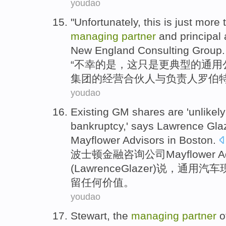
youdao
"
Unfortunately
,
this
is just
more
managing
partner
and
principal 
New
England
Consulting
Group
.
“
不幸
的是，
这
只是
更
典型
的
通用
集团
的
经营
合伙人
与
负责人
罗伯
youdao
Existing
GM
shares
are '
unlikely
bankruptcy
,'
says
Lawrence
Gla
Mayflower
Advisors
in
Boston
.
波士顿
金融
咨询
公司
Mayflower
A
(
Lawrence
Glazer
)
说
，
通用
汽车
留
任何
价值
。
youdao
Stewart
, the
managing
partner
o