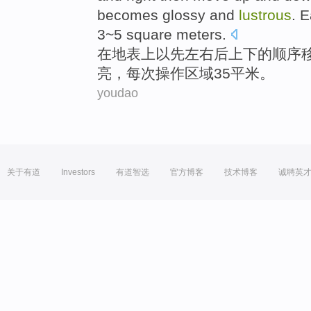
becomes glossy and
lustrous
.
E
3
~
5
square
meters.
在
地表
上以
先
左右
后
上下
的顺序
亮
，
每次
操作
区域
3
5
平米
。
youdao
关于有道
Investors
有道智选
官方博客
技术博客
诚聘英