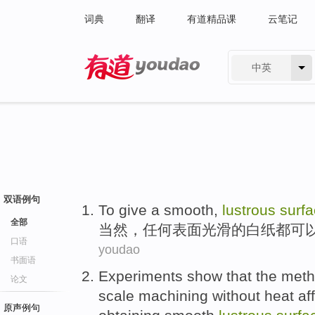
词典
翻译
有道精品课
云笔记
中英
有道 - 网易旗下搜索
双语例句
To
give a
smooth
,
lustrous
surf
全部
当然，任何
表面
光滑
的
白纸
都
可
口语
youdao
书面语
Experiments
show that
the
meth
论文
scale
machining
without
heat af
原声例句