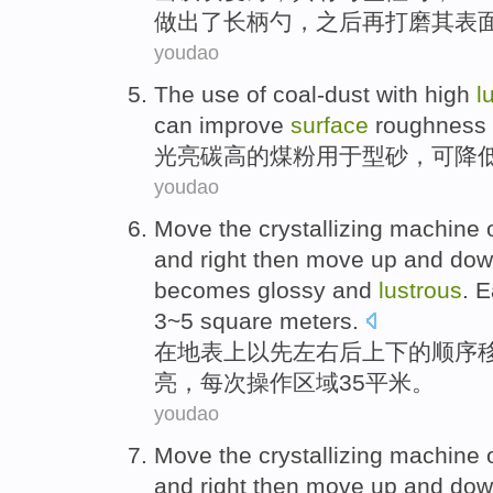
做出了长
柄
勺
，
之后再打磨
其
表
youdao
The
use
of
coal-dust with
high
l
can
improve
surface
roughness
光亮
碳
高
的
煤粉
用于
型砂，
可
降
youdao
Move
the
crystallizing
machine
o
and right
then
move up and
dow
becomes glossy and
lustrous
.
E
3
~
5
square
meters.
在
地表
上以
先
左右
后
上下
的顺序
亮
，
每次
操作
区域
3
5
平米
。
youdao
Move
the
crystallizing
machine
o
and right
then
move up and
dow