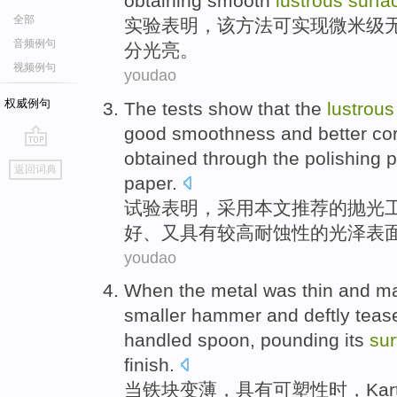
obtaining smooth
lustrous
surfa
全部
实验
表明
，
该
方法
可实现微米
级
音频例句
分
光亮
。
视频例句
youdao
权威例句
The tests
show that
the
lustrous
good
smoothness
and
better
co
obtained
through the
polishing
p
go
返回词典
top
paper
.
试验
表明
，
采用
本文
推荐
的
抛光
好
、又
具有
较高
耐
蚀性的
光泽
表
youdao
When
the metal was
thin
and
ma
smaller
hammer
and deftly teas
handled
spoon
,
pounding
its
sur
finish.
当
铁块
变薄
，
具有可塑性
时，
Kar