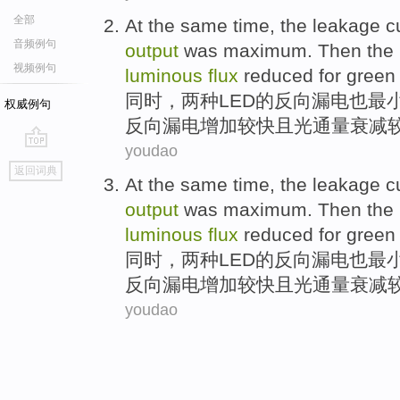
全部
At the same time
, the
leakage
c
音频例句
output
was
maximum
.
Then
the
视频例句
luminous
flux
reduced
for green
同时
，两种LED的反向
漏电
也
最
权威例句
反向漏电
增加
较快
且
光通量
衰减
youdao
go
返回词典
top
At the same time
, the
leakage
c
output
was
maximum
.
Then
the
luminous
flux
reduced
for green
同时
，两种LED的反向
漏电
也
最
反向漏电
增加
较快
且
光通量
衰减
youdao