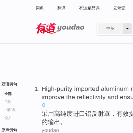
词典
翻译
有道精品课
云笔记
中英
有道 - 网易旗下搜索
双语例句
High-purity
imported
aluminum
全部
improve
the
reflectivity
and
ensu
口语
书面语
采用高纯度
进口
铝
反射
罩，
有效
论文
的
输出
。
youdao
原声例句