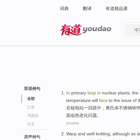
词典
翻译
有道精品课
中
有道 - 网易旗下搜索
双语例句
In
primary
loop
in
nuclear plants
, the
全部
temperature
will
face
to the
issue
of
t
口语
在
核电站
一回路中，
奥
氏体
不锈钢
铸件
面临
热
老化
问题
。
书面语
youdao
论文
Warp
and
weft knitting
,
although so
s
原声例句