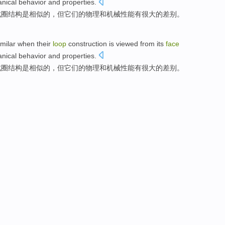
nical
behavior
and
properties.
成
圈
结构
是
相似
的，但
它们
的物理和
机械
性能
有
很大
的
差别
。
imilar
when their
loop
construction
is
viewed
from
its
face
nical
behavior
and
properties.
成
圈
结构
是
相似
的，但
它们
的物理和
机械
性能
有
很大
的
差别
。