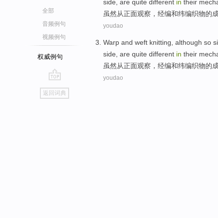
side
,
are
quite
different
in
their
mecha
全部
虽然
从
正面
观察
，
经编
和
纬
编织物的
音频例句
youdao
视频例句
Warp
and
weft knitting
,
although so
s
side
,
are
quite
different
in
their
mecha
权威例句
虽然
从
正面
观察
，
经编
和
纬
编织物的
youdao
go
返回词典
top