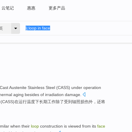
云笔记
惠惠
更多产品
英
Cast Austenite
Stainless Steel
(
CASS
)
under
operation
hermal
aging
besides
of
irradiation
damage
.
(
CASS
)在
运行
温度
下
长期工作
除了
受到辐照
损伤
外，还
将
imilar
when their
loop
construction
is
viewed
from
its
face