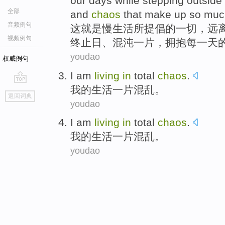
our
days
while stepping outside
全部
and
chaos
that make up so mu
音频例句
这
就是
慢
生活
所
提倡
的
一切，远
视频例句
终止
日、
混沌一片
，拥抱每一
天
youdao
权威例句
I am
living
in
total
chaos
.
我
的
生活
一片
混乱
。
go
返回词典
top
youdao
I am
living
in
total
chaos
.
我
的
生活
一片
混乱
。
youdao