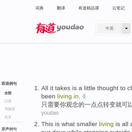
词典
翻译
有道精品课
云笔记
中英
有道 - 网易旗下搜索
双语例句
All
it takes
is
a little
thought
to
c
全部
been
living
in
.
口语
只
需要
你
观念
的
一点点
转变
就可
书面语
youdao
论文
This
is
what
smaller
living
is all
a
原声例句