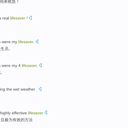
用来救急！
 a
real
lifesaver
!
s
were
my
lifesaver
.
救生员
。
s
were
my
4
lifesaver
.
我
。
ing
the
wet
weather
.
highly
effective
lifesaver
价
且极为
有效的
方法