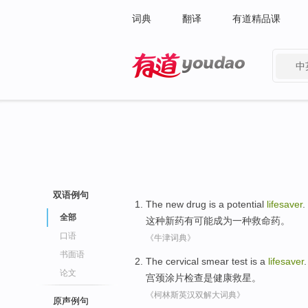
词典
翻译
有道精品课
中
有道 - 网易旗下搜索
双语例句
The
new drug
is
a
potential
lifesaver
.
全部
这种
新药
有
可能
成为
一种
救命药。
口语
《牛津词典》
书面语
The cervical
smear
test
is
a
lifesaver
.
论文
宫颈
涂片
检查
是
健康
救星
。
《柯林斯英汉双解大词典》
原声例句