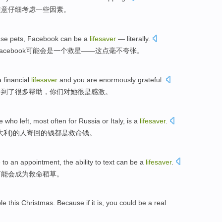
注意仔细
考虑一些因素。
se pets
,
Facebook
can
be
a
lifesaver
—
literally
.
acebook
可能
会是
一个
救星
——这点毫不夸张。
a
financial
lifesaver
and
you
are
enormously
grateful.
得到了很多帮助
，你们对她很
是
感激。
e who
left,
most often
for
Russia
or
Italy
,
is
a
lifesaver
.
大利
)的人寄
回
的
钱
都
是
救命钱
。
 to
an
appointment
, the ability
to text
can
be
a
lifesaver
.
可能
会
成为救命稻草。
ble
this Christmas
.
Because
if
it
is
,
you
could
be a
real