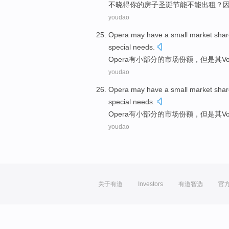
不
晓得
你
的
房子
圣诞节
能
不能出租？
youdao
Opera may
have
a small
market
shar
special
needs
.
Opera
有
小部分
的
市场
份额
，
但是
其
Vo
youdao
Opera may
have
a small
market
shar
special
needs
.
Opera
有
小部分
的
市场
份额
，
但是
其
Vo
youdao
关于有道
Investors
有道智选
官