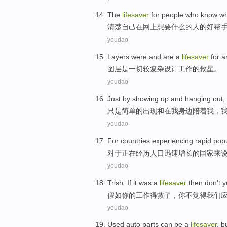
The
lifesaver
for
people who
know
wh
清楚
自己
在
网上
想要
什么的
人
的好
帮
youdao
Layers
were
and are a
lifesaver
for a
图层
是
一切较
复杂
设计
工作的
救星
。
youdao
Just
by
showing up
and
hanging out,
只是
简单的
出现
和
在
我
身边陪着我，
youdao
For
countries
experiencing
rapid
popu
对于
正在经历
人口
迅速
增长
的
国家
来
youdao
Trish: If
it
was
a
lifesaver
then
don't
y
假如
你
的工作得救
了
，你
不
觉得
我们
youdao
Used
auto
parts
can be
a
lifesaver
,
b