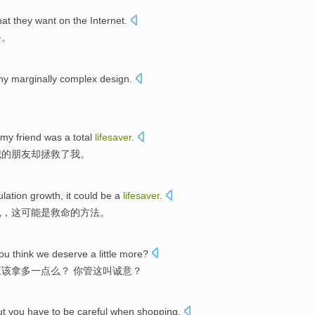
at
they
want
on
the Internet
.
手
。
ny marginally
complex
design
.
my
friend
was a
total
lifesaver
.
我的
朋友
却
拯救
了
我。
lation
growth
,
it
could be
a
lifesaver
.
说，
这
可能
是救命的方法。
ou
think
we
deserve
a
little more
?
应该拿
多
一点么？ 你管
这
叫诚意？
ut
you have to be
careful
when
shopping
.