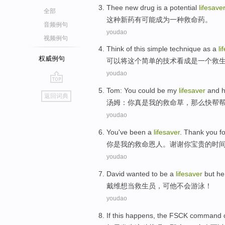
Thee
new drug
is
a
potential
lifesaver
全部
这种
新药
有
可能
成为
一种
救命药。
音频例句
youdao
视频例句
Think
of
this
simple
technique
as
a
li
权威例句
可以将
这个
简单
的
技术
看成是
一个
救
youdao
go
Tom
:
You
could be
my
lifesaver
and
h
返回词典
top
汤姆
：
你
真是
我
的
救命
草，
那么
快
帮
youdao
You
've
been a
lifesaver
.
Thank you fo
你
是
我的
救命
恩人。
谢谢
你宝贵的
时
youdao
David
wanted to
be
a
lifesaver
but
he
戴维
想
当
救生员
，
可
他
不会
游泳
！
youdao
If
this happens
,
the FSCK
command