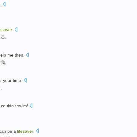
.
fesaver
.
生员
。
elp
me
then
.
帮
我
。
r
your
time
.
间
。
couldn't
swim
!
can
be
a
lifesaver
!