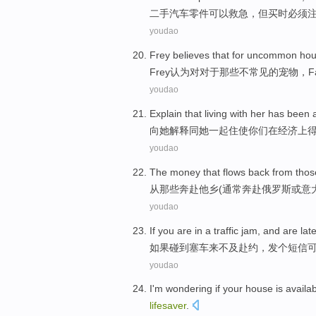
二手
汽车
零件
可以
救急
，
但
买
时
必须
youdao
Frey believes
that
for
uncommon
hou
Frey
认为对
对于
那些不常见
的
宠物
，
F
youdao
Explain
that
living
with
her
has been 
向
她
解释
同
她一起
住
使
你们
在
经济
上
youdao
The
money
that flows
back
from
thos
从
那些
奔赴他乡(
通常
奔赴
俄罗斯
或
意
youdao
If
you
are in a traffic jam
, and
are late
如果
碰到
塞车
来不及
赴约
，
发
个短信
youdao
I
'm wondering
if
your
house
is availa
lifesaver
.