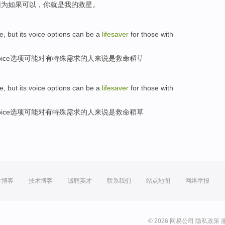
因为
如果
可以，
你
就是
我
的救星。
e
,
but
its
voice
options
can be
a
lifesaver
for
those
with
ice
选项
可能
对
有
特殊
需求
的人来说是
救命
稻草
e
,
but
its
voice
options
can be
a
lifesaver
for
those
with
ice
选项
可能
对
有
特殊
需求
的人来说是
救命
稻草
方博客
技术博客
诚聘英才
联系我们
站点地图
网络举报
© 2026 网易公司
隐私政策