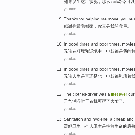
如果
发生
这种状况，那么
fsck
命令
可以
youdao
Thanks for
helping
me
move
,
you
're
感谢
你
帮
我
搬家
，你真是我的
救星
。
youdao
In
good times
and
poor times,
movie
无论
在
顺境
和
逆境中，
电影
都是
我
的
youdao
In good times and poor times,
movie
无论人生
是
喜还是悲，
电影
都
慰
籍着
youdao
The clothes-dryer was a
lifesaver
dur
天气
潮湿
时干衣机可帮了
大忙
了
。
youdao
Sanitation
and
hygiene
: a
cheap
and 
缓解
卫生
与
个人
卫生
是挽救生命的
廉
youdao