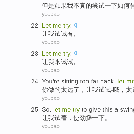
但是
如果
我
不
真的
尝试一下
如何
youdao
Let
me
try
.
让
我
试试看
。
youdao
Let
me
try
.
让
我
来试试
。
youdao
You
're sitting
too
far
back,
let
m
你
做
的
太远
了，
让
我
试试
-
哦
，太
youdao
So,
let
me
try
to give this a
swin
让
我
试
着，
使劲摇
一下。
youdao