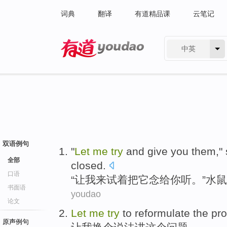
词典
翻译
有道精品课
云笔记
中英
有道 - 网易旗下搜索
双语例句
"
Let
me
try
and
give
you
them,"
全部
closed
.
口语
“
让
我
来试着把
它念
给
你
听。”
水
鼠
书面语
youdao
论文
Let
me
try
to reformulate
the
pr
原声例句