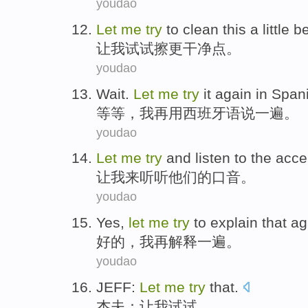
youdao
Let
me
try
to
clean
this a
little
be
让
我
试试
擦
更
干净
点
。
youdao
Wait
.
Let
me
try
it again
in Span
等等
，
我
再
用
西班牙语说一遍。
youdao
Let
me
try
and
listen to
the
acce
让
我
来
听听
他们
的
口音
。
youdao
Yes
,
let
me
try
to
explain
that ag
好的
，
我
再
解释
一
遍
。
youdao
JEFF
:
Let
me
try
that
.
杰夫
：
让
我
试试
。