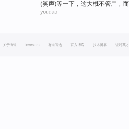
(
笑声
)
等
一下
，
这
大概
不管用，
而
youdao
关于有道
Investors
有道智选
官方博客
技术博客
诚聘英