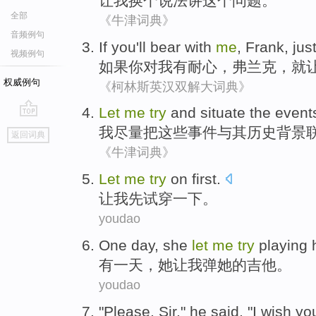
让
我
换个
说法讲这个问题。
全部
《牛津词典》
音频例句
If
you
'll bear
with
me
,
Frank
,
jus
视频例句
如果
你
对
我
有
耐心
，
弗兰克
，
就
权威例句
《柯林斯英汉双解大词典》
Let
me
try
and situate
the
event
go
我
尽量
把
这些
事件
与其
历史
背景
返回词典
top
《牛津词典》
Let
me
try
on
first
.
让
我
先
试穿
一下。
youdao
One
day
,
she
let
me
try
playing
有一
天
，
她
让
我
弹
她
的
吉他
。
youdao
"
Please
,
Sir
,"
he
said
, "
I
wish
yo