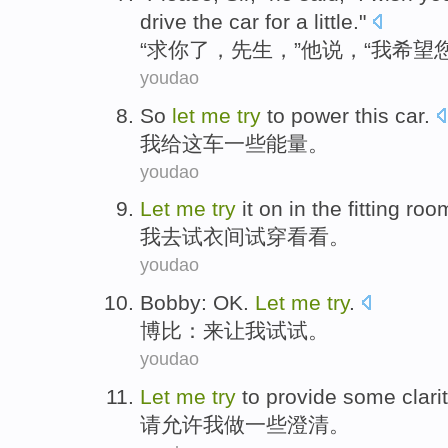
drive
the
car
for a little
."
“
求你
了，
先生
，”
他
说
，“
我
希望
youdao
So
let
me
try
to
power
this
car
.
我
给
这
车
一些能量
。
youdao
Let
me
try
it on
in the fitting roo
我
去
试衣间
试穿看看。
youdao
Bobby
: OK.
Let
me
try
.
博比
：
来让
我
试试
。
youdao
Let
me
try
to
provide
some
clari
请允许
我
做
一些
澄清
。