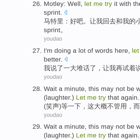
Motley
:
Well
,
let
me
try
it
with
th
sprint
.
马特
里：
好吧
。
让
我
回去
和
我
的
sprint
。
youdao
I
'm doing
a
lot
of
words here
,
let
better.
我
说
了一
大堆
话
了，
让
我
再
试着
youdao
Wait
a minute
,
this
may not be
w
(
laughter.
)
Let
me
try
that again
.
(
笑声
)
等
一下
，
这
大概
不管用，
而
youdao
Wait
a minute
,
this
may not be
w
(
laughter.
)
Let
me
try
that again
.