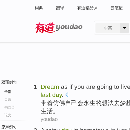
词典
翻译
有道精品课
云笔记
中英
有道 - 网易旗下搜索
双语例句
Dream
as
if
you
are going
to
liv
全部
last
day
.
口语
带着
仿佛
自己
会
永生
的想法去
梦
书面语
生活
。
论文
youdao
原声例句