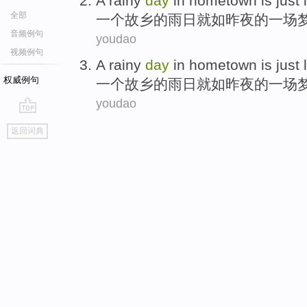
A
rainy
day
in
hometown
is just
全部
一
个
故乡的
雨
日
就
如
昨夜
的
一
场
音频例句
youdao
视频例句
A
rainy
day
in
hometown
is just
权威例句
一
个
故乡的
雨
日
就
如
昨夜
的
一
场
youdao
go
返回词典
top