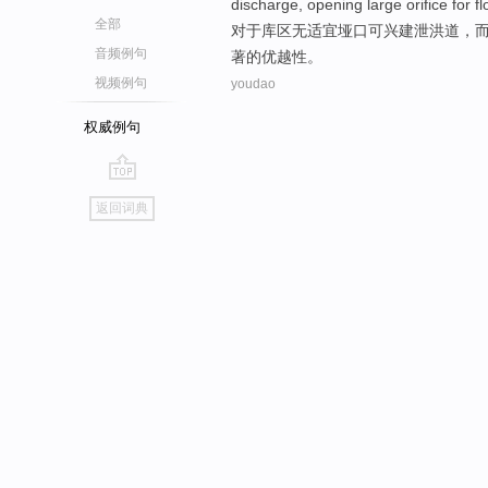
discharge
,
opening
large
orifice for
f
全部
对于
库区
无
适宜
垭口可
兴建
泄洪道，
音频例句
著的
优越性。
视频例句
youdao
权威例句
go
返回词典
top