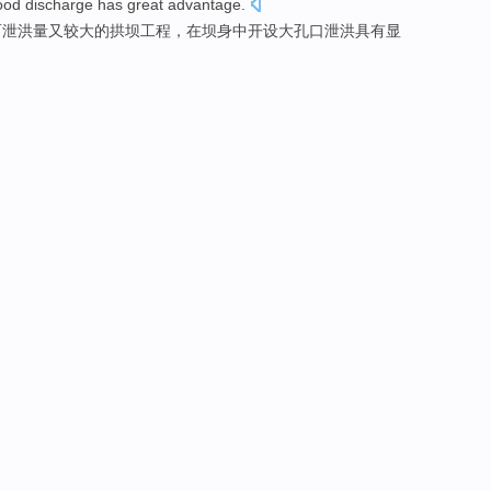
lood
discharge
has
great
advantage
.
而
泄洪
量
又
较大
的
拱坝
工程，在坝身中
开设
大
孔口
泄洪
具有
显