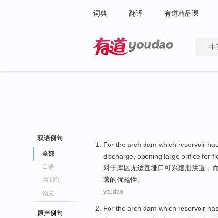
词典
翻译
有道精品课
中
有道 - 网易旗下搜索
双语例句
For
the
arch dam
which
reservoir
ha
全部
discharge
,
opening
large
orifice for
f
口语
对于
库区
无
适宜
垭口可
兴建
泄洪道，
著的
优越性。
书面语
youdao
论文
For
the
arch dam
which
reservoir
ha
原声例句