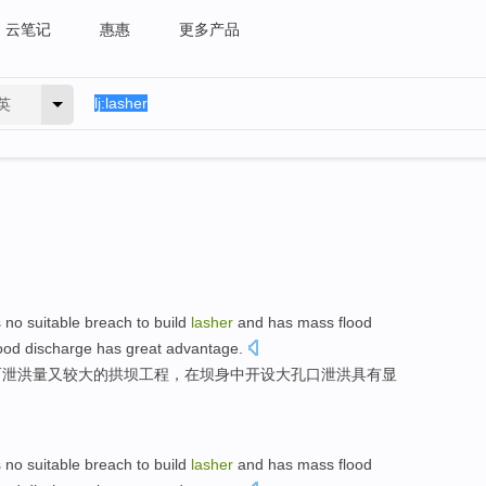
云笔记
惠惠
更多产品
英
s
no
suitable
breach to
build
lasher
and
has mass flood
lood
discharge
has
great
advantage
.
而
泄洪
量
又
较大
的
拱坝
工程，在坝身中
开设
大
孔口
泄洪
具有
显
s
no
suitable
breach to
build
lasher
and
has mass flood