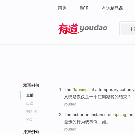
词典
翻译
有道精品课
中
有道 - 网易旗下搜索
双语例句
The "
lapsing
"
of
a
temporary
cut
only
全部
又或是
仅仅是
一个
短期
减税
的
结束？
口语
youdao
书面语
The
act
or
an instance
of
lapsing
,
as
.
论文
退步
的
行为
或
事例
，
如
。
youdao
原声例句