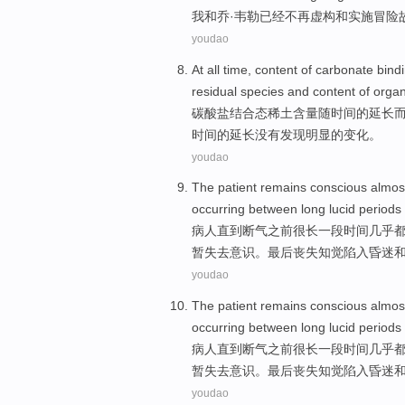
我
和
乔
·
韦勒已经不再
虚构
和实施
冒险
youdao
At all time,
content
of
carbonate
bind
residual
species
and
content of
organ
碳酸盐
结合
态稀土
含量
随
时间
的
延长
时间的延长
没有
发现明显的
变化
。
youdao
The patient
remains
conscious
almos
occurring between
long
lucid
periods
病人
直到
断气
之前
很
长
一
段
时间
几乎
暂
失去
意识
。
最后
丧失
知觉
陷入
昏迷
youdao
The patient
remains
conscious
almos
occurring between
long
lucid
periods
病人
直到
断气
之前
很
长
一
段
时间
几乎
暂
失去
意识
。
最后
丧失
知觉
陷入
昏迷
youdao