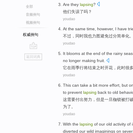
Are
they
lapsing
?
全部
他们
失误了
吗？
音频例句
youdao
视频例句
At the same time
,
however
,
I
have
tri
权威例句
不过
，
同时
我
也
力图
避免
过分简单化
youdao
go
It
blooms
at
the
end
of the
rainy
seas
返回词典
top
no longer
making fruit.
它
在
雨季
行将
结束
之
时
开花
，此时
很
youdao
This
can
take
a bit more
effort
,
but
o
to
prevent
lapsing
back
to
old
behavi
这
需要
付出
努力
，
但是
一旦
枷锁
被
打
为了。
youdao
With the
lapsing
of our old
activity
of
diverted our wild
imaginings on
sever