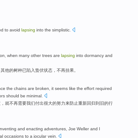
ed
to
avoid
lapsing
into the
simplistic
.
。
on,
when
many
other
trees
are
lapsing
into dormancy and
多
其他
的
树种
已
陷入蛰伏状态，不再挂果。
nce
the
chains
are broken
, it seems like
the
effort
required
ors
should be minimal.
破，就不再
需要
我们付出很大
的
努力
来
防止
重新
回归
到
旧的行
inventing
and
enacting
adventures
,
Joe
Weller and
I
al
occasions
to a
jocular
vein.