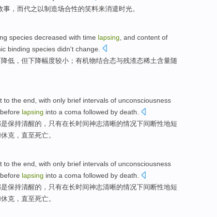
故事
，而代之
以
制造
场合
性的
笑料
来
消遣
时光。
ing
species
decreased
with
time
lapsing
, and content of
ic
binding species
didn't
change
.
而
降低
，但下降幅度较小；
有机物
结合态
与
残渣
态稀土含量
随
t
to the
end
,
with only
brief
intervals
of
unconsciousness
before
lapsing
into a coma
followed by
death
.
都
是
保持
清醒
的
，
只有
在长时间神志清晰的情况下间断性
地短
和休克，直至死亡。
t
to the
end
,
with only
brief
intervals
of
unconsciousness
before
lapsing
into a coma
followed by
death
.
都
是
保持
清醒
的
，
只有
在长时间神志清晰的情况下间断性
地短
和休克，直至死亡。