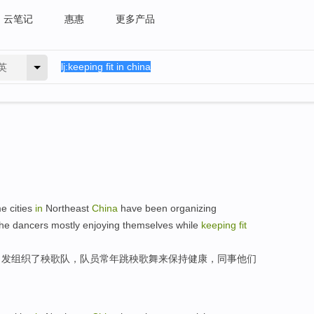
云笔记
惠惠
更多产品
英
me
cities
in
Northeast
China
have been
organizing
the dancers
mostly enjoying themselves while
keeping
fit
自发
组织
了秧歌队
，队员
常年
跳
秧歌舞
来保持
健康
，同事
他们