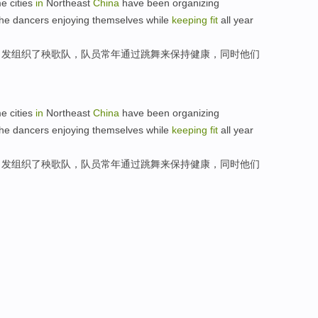
me
cities
in
Northeast
China
have been
organizing
the
dancers
enjoying themselves
while
keeping
fit
all year
自发
组织
了秧歌队，
队员
常年通过
跳舞
来
保持
健康，
同时
他们
me
cities
in
Northeast
China
have been
organizing
the
dancers
enjoying themselves
while
keeping
fit
all year
自发
组织
了秧歌队，
队员
常年通过
跳舞
来
保持
健康，
同时
他们