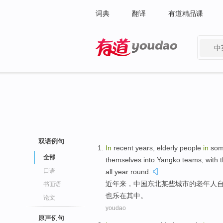
词典
翻译
有道精品课
中
有道 - 网易旗下搜索
双语例句
In
recent years
,
elderly people
in
so
全部
themselves
into
Yangko
teams, with 
口语
all year
round
.
近年
来，
中国
东北
某些
城市
的
老年人
书面语
也
乐在其中
。
论文
youdao
原声例句