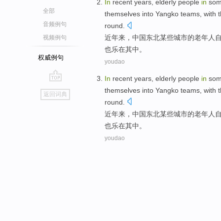
In
recent years
,
elderly people
in
so
全部
themselves
into Yangko teams
, with 
音频例句
round
.
近年
来，
中国
东北
某些
城市
的
老年人
视频例句
也
乐在其中
。
权威例句
youdao
In
recent years
,
elderly people
in
so
go
themselves
into Yangko teams
, with 
返回词典
top
round
.
近年
来，
中国
东北
某些
城市
的
老年人
也
乐在其中
。
youdao