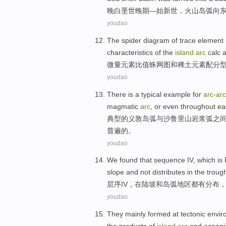
晚
白垩
世晚期—始新世，
火山
岛弧
向
youdao
The spider
diagram
of trace
element
characteristics
of
the
island
arc
calc
a
微量
元素
比值
蛛网
图
和
稀土
元素配分
youdao
There is
a typical
example for
arc-
arc
magmatic
arc
, or
even
throughout
ea
典型
的
义敦
岛弧
与沙鲁里山
岩浆
弧
之
普遍的。
youdao
We found that sequence
IV
,
which
is
slope
and not distributes in the
troug
层
序
IV
，
在
陆坡
和
岛弧
地区都有分布
youdao
They
mainly
formed
at
tectonic
envir