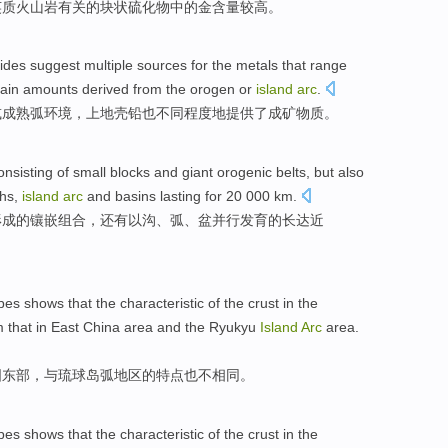
英质
火山岩
有关
的
块状
硫化物
中的
金
含量
较高
。
fides
suggest multiple sources for
the
metals that range
rtain amounts
derived
from
the
orogen
or
island
arc
.
或
成熟弧环境，上
地壳
铅也不同
程度
地
提供
了
成矿物质。
onsisting of
small
blocks
and
giant
orogenic belts
, but
also
chs
,
island
arc
and
basins
lasting for
20
000
km
.
形成的
镶嵌
组合，
还有
以
沟
、
弧
、
盆
并行发育的
长达
近
opes
shows that
the
characteristic
of the crust in the
 that in
East
China
area
and
the
Ryukyu
Island
Arc
area.
国
东部
，
与
琉球岛弧
地区
的
特点
也不相同。
opes
shows that
the
characteristic
of the crust in the