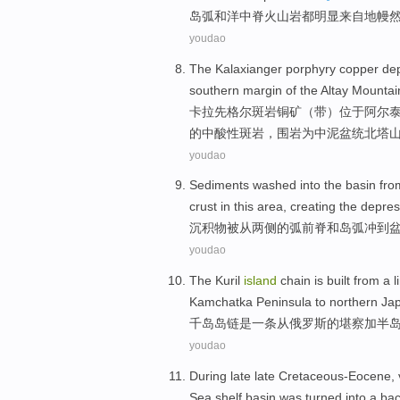
岛弧
和
洋中
脊
火山岩
都
明显
来自
地幔
youdao
The Kalaxianger
porphyry
copper dep
southern
margin
of the
Altay
Mountai
卡拉
先格尔斑岩
铜矿
（
带
）
位于
阿尔
的中酸性斑岩，围岩为中泥盆统北塔
youdao
Sediments
washed
into
the
basin
fro
crust
in this area,
creating
the
depres
沉积物
被
从
两侧
的弧前
脊
和
岛弧
冲
到
youdao
The Kuril
island
chain
is
built from
a
l
Kamchatka
Peninsula
to
northern
Ja
千岛
岛链
是
一
条
从
俄罗斯
的
堪察加
半
youdao
During
late late
Cretaceous-Eocene
,
Sea
shelf
basin
was turned into a ba