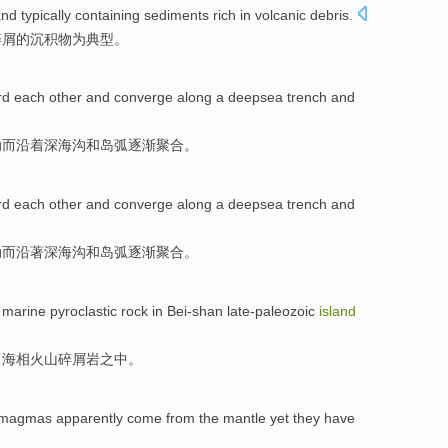
nd
typically
containing
sediments
rich in
volcanic
debris
.
碎屑
的
沉积物为
典型
。
rd each other
and
converge
along
a deepsea
trench
and
动
而
沿着
深
海沟
和
岛弧逐渐
聚合
。
rd each other
and
converge
along
a deepsea
trench
and
动
而
沿
著
深海沟
和
岛弧
逐渐聚合
。
n
marine
pyroclastic
rock
in
Bei-shan
late-paleozoic
island
、
海相
火山
碎屑
岩
之中。
magmas
apparently
come from
the mantle
yet
they
have