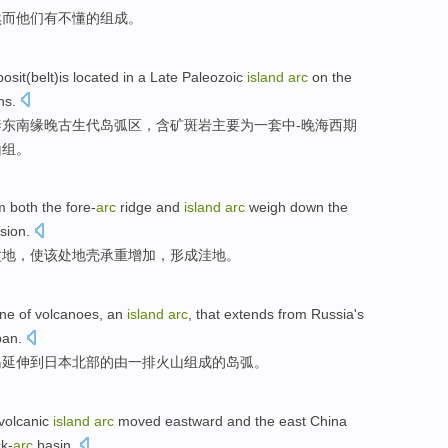
然而
他们
有
不懂
的组成。
osit
(
belt
)
is located in
a
Late
Paleozoic
island
arc
on the
ns.
泰东南
缘
晚
古生代
岛弧
区，含矿斑岩主要为
一
套中-晚海西期
山组。
m
both the fore-
arc
ridge
and
island
arc
weigh down
the
sion
.
盆地
，使该处
地壳
承重增加，
形成
洼地。
ine
of
volcanoes
,
an
island
arc
, that
extends
from
Russia
's
pan
.
岛
延伸
到
日本
北部
的由
一
排
火山
组成的
岛弧
。
volcanic
island
arc
moved eastward
and
the east China
ck-
arc
basin
.