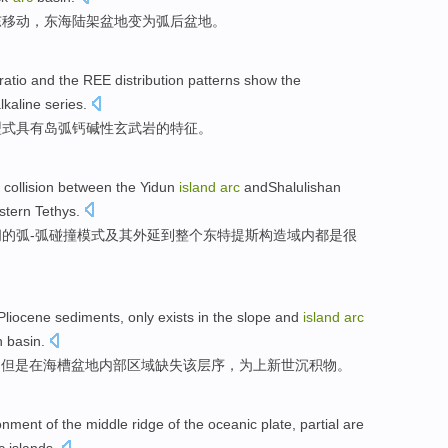
东
移动，
东海
陆架
盆地
变为
弧后盆地。
ratio
and
the REE
distribution
patterns
show the
lkaline
series.
型式
具有
岛弧
钙
碱性玄武岩
的
特征
。
collision
between
the
Yidun
island
arc
andShalulishan
stern
Tethys
.
间
的
弧-弧
碰撞
模式及其外延到
整个
东
特提斯构造域
内
都
是很
 Pliocene
sediments
,
only
exists
in
the
slope
and
island
arc
h
basin
.
，
但是
在海槽盆地内部区域
缺失
该
层序，
为
上新世
沉积物
。
onment
of the
middle
ridge
of the
oceanic
plate
,
partial
are