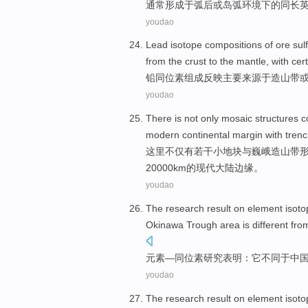
通常形成于弧后
或
岛弧
环境下
的
同
长
youdao
Lead
isotope compositions
of
ore sul
from
the
crust
to
the
mantle, with ce
铅
同位素
组成
反映
主要
来源于
造
山带
youdao
There
is
not only
mosaic
structures
c
modern
continental
margin
with
tren
这里
不仅
有
若干
小
地块
与
巍峨
造
山带
20000
km
的
现代
大陆
边缘
。
youdao
The research
result on
element
isot
Okinawa Trough
area
is
different
from
元素
—
同位素
研究
表明
：它
不同
于中
youdao
The research
result on
element
isot