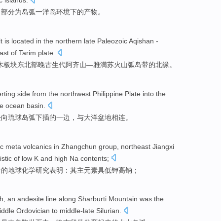
c
islands.
，
部分
为
岛弧
一洋
岛
环境下
的
产物
。
t
is located in the
northern
late
Paleozoic
Aqishan
-
ast
of
Tarim
plate
.
木
板块
东北部
晚
古生代
阿
齐山
—
雅满苏火山弧
岛
带
的
北缘
。
erting
side
from the
northwest
Philippine
Plate into
the
he ocean
basin
.
块
向
琉球
岛弧下
插
的
一边
，
与
大洋
盆地
相连
。
ic meta
volcanics
in
Zhangchun group
,
northeast
Jiangxi
istic of
low
K
and
high
Na
contents;
岩
的
地球
化学
研究
表明：其
主元素
具
低
钾
高
钠；
th
,
an andesite
line
along Sharburti
Mountain
was
the
iddle Ordovician
to middle-late
Silurian
.