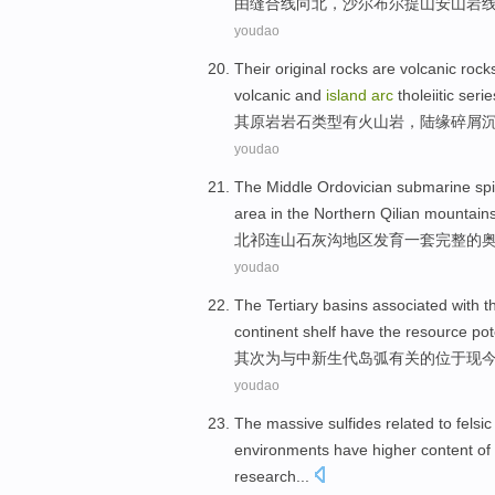
由
缝合线
向
北
，沙尔布尔提
山
安
山岩
youdao
Their
original
rocks
are
volcanic
rock
volcanic
and
island
arc
tholeiitic
serie
其
原
岩岩石类型
有
火山岩
，
陆缘
碎屑
youdao
The
Middle Ordovician submarine spil
area
in the
Northern
Qilian
mountains
北
祁连山
石灰
沟
地区
发育一套完整
的
youdao
The Tertiary
basins
associated
with
t
continent shelf have the
resource
pot
其次
为
与
中
新生代
岛弧
有关
的
位于
现
youdao
The
massive
sulfides
related
to felsic
environments
have
higher
content
of
research...