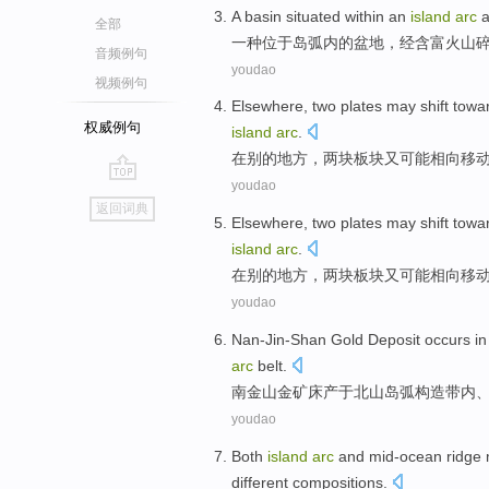
A
basin
situated
within
an
island
arc
a
全部
一种
位于
岛弧
内
的
盆地
，经
含
富
火山
音频例句
youdao
视频例句
Elsewhere
,
two
plates
may
shift towa
权威例句
island
arc
.
在别的地方
，
两
块板块
又
可能
相向移
youdao
go
返回词典
top
Elsewhere
,
two
plates
may
shift towa
island
arc
.
在别的地方
，
两
块板块又
可能
相向移
youdao
Nan-Jin-Shan
Gold Deposit
occurs
i
arc
belt
.
南
金山
金矿床
产于
北山
岛弧
构造带内
youdao
Both
island
arc
and
mid-ocean
ridge
different
compositions
.