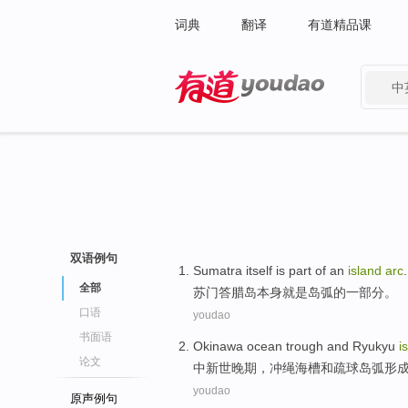
词典
翻译
有道精品课
中
有道 - 网易旗下搜索
双语例句
Sumatra
itself
is
part of
an
island
arc
.
全部
苏门答腊岛
本身
就是
岛弧
的
一部分。
口语
youdao
书面语
Okinawa
ocean
trough
and
Ryukyu
i
论文
中新世
晚期
，
冲绳
海
槽
和
疏球
岛弧
形
youdao
原声例句