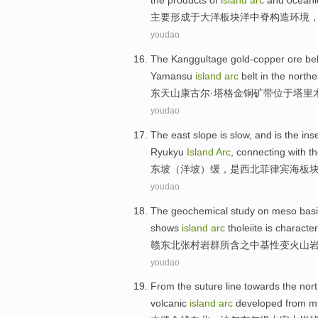
the
products
of
island
arc
and
oceani
主要
形成
于大洋
板块
洋
中
脊
构造
环境
youdao
The Kanggultage gold-copper ore bel
Yamansu
island
arc
belt
in
the
northe
东天山
康古尔·塔格金铜矿
带
位于
塔里
youdao
The east slope
is slow
, and
is
the
ins
Ryukyu
Island
Arc
,
connecting
with
t
东坡（洋坡）
缓
，
是
西北
菲律宾海
板
youdao
The
geochemical
study
on meso bas
shows
island
arc
tholeiite
is character
赣
东北
张村岩
群
所含之中
基性变火山
youdao
From
the
suture line
towards the
nor
volcanic
island
arc
developed
from
m