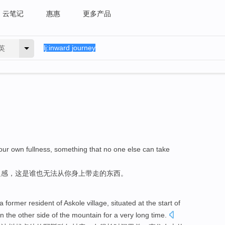
云笔记
惠惠
更多产品
英
our own
fullness
,
something
that
no one else
can
take
足感
，
这是
谁
也
无法
从你身上带走的
东西
。
 a
former
resident
of
Askole
village
,
situated
at the start of
n
the other
side
of
the
mountain
for
a very
long
time
.