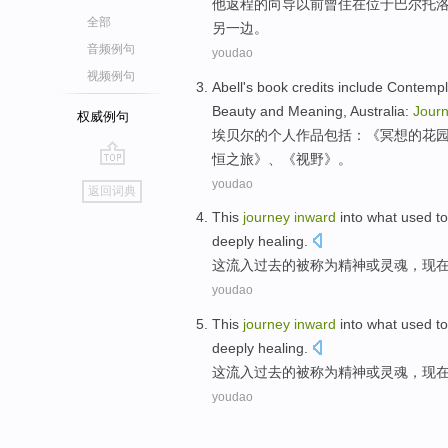
他
返程
的
向导
以前曾
住
在
位于
巴尔
托
全部
另
一边
。
音频例句
youdao
视频例句
Abell
's
book credits
include
Contempl
Beauty
and
Meaning
,
Australia
:
Jour
权威例句
埃贝尔
的个人作品
包括
：《
冥想
的
花
恒
之旅》、《视野》。
go
youdao
返回词典
top
This
journey
inward
into what
used
t
deeply
healing
.
这
流入
过去
的
被
称为
精神
或
灵魂
，
现
youdao
This
journey
inward
into what
used
t
deeply
healing
.
这
流入
过去
的
被
称为
精神
或
灵魂
，
现
youdao