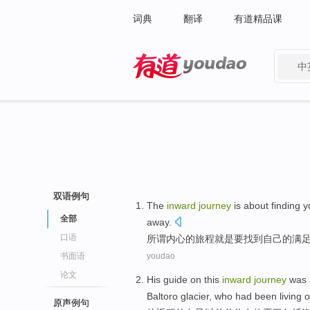
词典
翻译
有道精品课
中
有道 - 网易旗下搜索
双语例句
The
inward
journey
is
about
finding
y
全部
away.
口语
所谓
内心的
旅程
就是
要
找到
自己
的
满
书面语
youdao
论文
His
guide
on this
inward
journey
was
Baltoro
glacier
, who
had been
living
o
原声例句