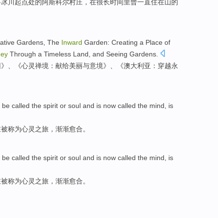
洛
冰川
起点处
的阿斯科尔
村庄
，
在
很
长
时间
里曾
一直
住在
山
的
ative
Gardens, The
Inward
Garden
:
Creating
a Place of
ney
Through
a
Timeless
Land, and Seeing Gardens.
园
》、《心灵禅境：
献给
美丽
与
意境
》、《
澳大利亚
：
穿越
永
o
be
called
the
spirit
or
soul
and
is now
called
the mind,
is
在
被称为
心灵
之旅
，
渐渐
愈合。
o
be
called
the
spirit
or
soul
and
is now
called
the mind,
is
在
被称为
心灵
之旅
，
渐渐
愈合。