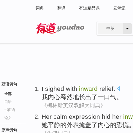
词典
翻译
有道精品课
云笔记
中英
有道 - 网易旗下搜索
双语例句
I
sighed
with
inward
relief.
全部
我
内心
释然
地长出了一口气。
口语
《柯林斯英汉双解大词典》
书面语
Her
calm
expression hid
her
inw
论文
她
平静
的
外表
掩盖了
内心
的恐慌
原声例句