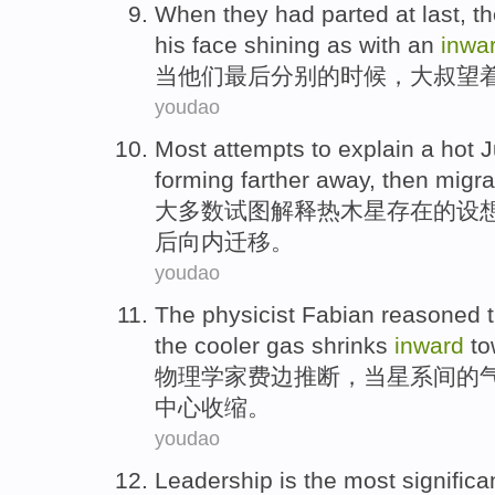
When
they
had parted
at last
, t
his face
shining as with an
inwa
当
他们
最后
分别的时候，
大叔
望
youdao
Most
attempts to
explain
a
hot
J
forming
farther away
,
then
migra
大多数
试图
解释
热
木星
存在
的
设
后
向内
迁移
。
youdao
The
physicist
Fabian
reasoned
t
the cooler
gas
shrinks
inward
to
物理学家
费边
推断
，
当
星系
间
的
中心
收缩
。
youdao
Leadership
is
the most
significa