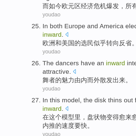
而如今
欧元区
经济危机
爆发，所
youdao
In both Europe
and
America
ele
inward
.
欧洲
和
美国
的
选民
似乎
转向
反省
youdao
The dancers have
an
inward
int
attractive
.
舞者
的
魅力
由内而外
散发出来。
youdao
In
this
model
, the
disk
thins out
inward
.
在
这个
模型
里，
盘
状物变得愈来
内
推的速度要快。
youdao