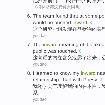
他
推开
前门
，
门呀
的
一
声
向
里开
《柯林斯英汉双解大词典》
The
team
found that
at
some
po
would
be pushed
inward
.
这个
研究小组
发现
在
盘
状物
的
某
youdao
The
inward
meaning
of
it leaked
public
was touched
.
这句话
的
内在
含义
泄露
了出来
，
youdao
I
learned to
know
my
inward
nat
relationship
I had
with
Poesy
.
我
还
学会
了
理解
我
的
内在
本性
，
系
。
youdao