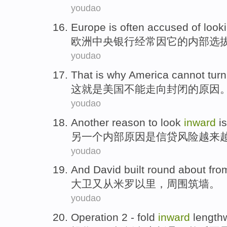
youdao
Europe
is
often
accused
of
look
欧洲
中央银行
经常
因它的内部选
youdao
That
is
why
America
cannot
tur
这
就是
美国
不能
走向
封闭的
原因
youdao
Another
reason
to look
inward
is
另一个
内部
原因
是
信贷
风险
越来
youdao
And David
built round about
fro
大卫
又
从
米罗
以里，周围筑墙。
youdao
Operation
2
-
fold
inward
length