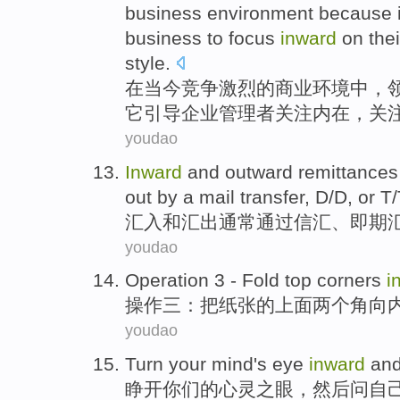
business
environment
because
business
to
focus
inward
on
thei
style
.
在
当今
竞争激烈
的
商业
环境中
，
它
引导
企业
管理者
关注
内在
，关
youdao
Inward
and
outward remittances
out
by
a mail transfer, D/D,
or
T/
汇入
和
汇出
通常
通过信汇
、即期
youdao
Operation
3
- Fold
top
corners
i
操作
三
：把
纸张
的
上面
两个角
向
youdao
Turn
your
mind
's eye
inward
and
睁开
你们
的
心灵
之
眼，然后问自