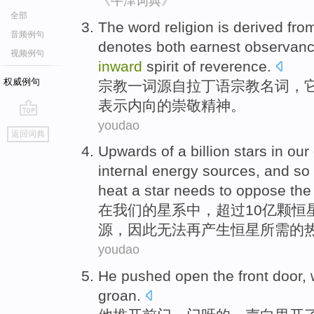
《牛津词典》
全部
The word
religion is derived
fro
音频例句
denotes
both
earnest
observan
视频例句
inward
spirit
of
reverence
.
权威例句
宗教
一
词源
自
拉丁语
宗教
名词
，
表示
内向
的
崇敬
精神
。
youdao
go
返回词典
top
Upwards
of a billion
stars
in
our
internal
energy
sources
, and
so
heat
a
star
needs
to
oppose
th
在
我们
的
星系中
，
超过
10亿颗
恒
源
，
因此
无法
再
产生
恒星
所需
的
youdao
He
pushed open
the
front
door,
groan.