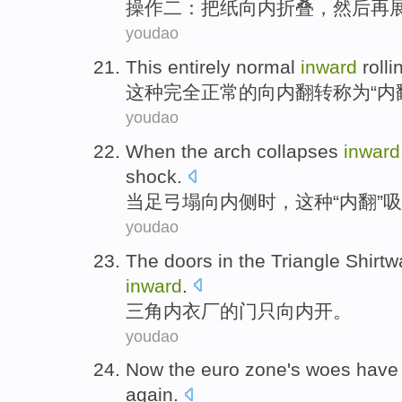
操作
二
：
把纸
向内
折叠，
然后再
youdao
This
entirely
normal
inward
rolli
这种
完全
正常
的
向
内翻转
称为
“内
youdao
When
the arch
collapses
inward
shock
.
当
足
弓
塌
向内侧
时，
这种
“
内翻
”
吸
youdao
The
doors
in the
Triangle
Shirtw
inward
.
三角
内衣厂
的
门
只
向
内
开
。
youdao
Now
the euro zone's
woes
hav
again
.