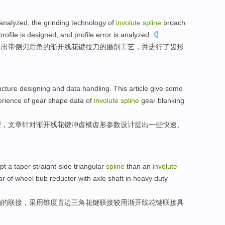
analyzed
,
the
grinding
technology
of
involute
spline
broach
profile
is
designed
, and profile
error is
analyzed.
提出
带
侧
刃后角
的
渐开线花键拉刀的
磨削
工艺
，并进行了齿形
ucture
designing
and
data
handling
.
This article
give
some
erience
of
gear
shape
data
of
involute
spline
gear
blanking
理
，
文章
针对
渐开线
花键
冲
齿
模齿
形
参数设计
提出
一些
快速
、
pt a
taper
straight-side
triangular
spline
than
an
involute
ar
of
wheel
bub
reductor
with
axle shaft
in
heavy duty
轴
的
联接
，
采用
锥度
直边
三角
花键
联接
较
用
渐开线
花键联接具