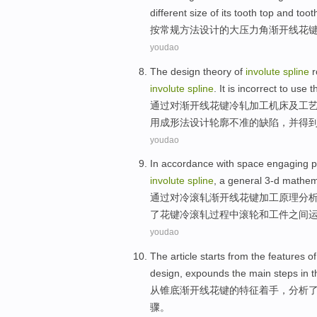
different size of its tooth top
and
toot
按
常规
方法
设计
的
大压力角
渐开线
花
youdao
The
design
theory of
involute
spline
r
involute
spline
. It is incorrect to
use
t
通过
对
渐开线
花键
冷轧
加工机床及
工
用
成形
法
设计轮廓不准的缺陷，并
得
youdao
In
accordance with
space
engaging
p
involute
spline
, a general
3-d
mathem
通过
对
冷
滚
轧
渐开线
花键
加工
原理
分
了花键冷滚轧过程中滚轮
和
工件之间
youdao
The article starts
from
the
features
of
design
,
expounds
the
main
steps
in 
从
锥
底
渐开线
花键
的
特征
着手，
分析
骤
。