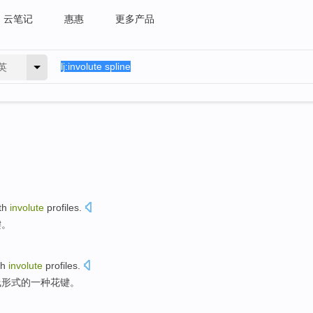
云笔记
惠惠
更多产品
英
th
involute
profiles.
键。
th
involute
profiles.
线形式的
一种
花键。