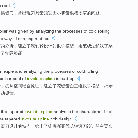
h
root.
键
插
齿
刀
，
常
出现刀具齿顶宽太小
和
齿根槽太窄的问题。
oller
was
given
by
analyzing
the
processes
of
cold rolling
he
way
of
shaping
method
.
艺
的
分析，建立了
滚
轧轮
设计
的数学模型，
用
范成法解决
了采
到
了实际验证。
rinciple
and
analyzing
the
processes
of
cold
rolling
atic
model
of
involute
spline
is
built up
.
析，
按照
空间
啮合
原理，
建立
了花键齿面
三维
数学
模型
，揭示
运动规律。
the tapered
involute
spline
analyses
the
characters
of
hob
the
tapered
involute
spline
hob design.
了
滚刀
设计
的
特点
，
给出了
锥底渐开线花键滚刀设计的
主要
步