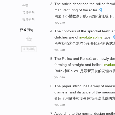
The article described
the rolling
form
全部
manufacturing
of
the
roller
.
音频例句
阐述
了
小
模数
渐开线
花键
的
滚
轧
成形
视频例句
youdao
权威例句
The contours of the sprocket teeth 
clutches
are of
involute
spline
type.
所有
换挡
离合器
均为
渐开线
花键
齿式
go
返回词典
youdao
top
The
Rollex
and
Rollex1
are
newly
de
forming
of
straight
and
helical
involut
Rollex
和
Rollex1
是
最新
开发
的
花键
冷
youdao
The paper introduces
a
way
of
measu
diameter
and
distance
of
the measur
介绍
了用量棒
检测
变位
渐开线
花键
的
youdao
According to the
normal
design
meth