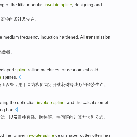
ing
of
the
little
modulus
involute
spline
,
designing
and
，滚轮
的
设计
及
制造
。
are medium frequency induction hardened.
All
transmission
离合器。
veloped
spline
rolling machines for
economical
cold
e
splines
.
挤压设备，用于
直
齿和
斜
齿渐开线
花键
冷
成形
的
经济
生产。
ring
the
deflection
involute
spline
,
and
the calculation
of
ing
bar
.
方法
，
以及
量棒
直径
、跨棒距、棒
间距
的
计算
方法和公式。
od
the
former
involute
spline
gear
shaper
cutter
often
has