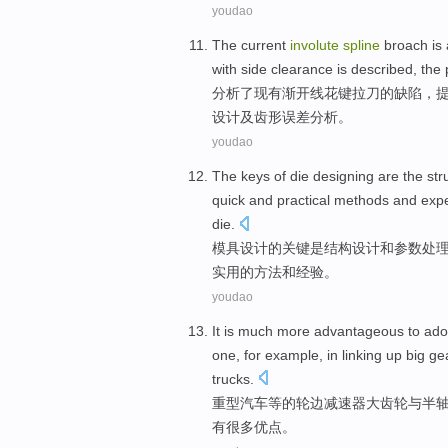
youdao
The
current
involute
spline
broach
is
with
side
clearance is described, the
分析
了
现有
渐开线
花键
拉
刀
的
缺陷，
设计
及齿
形
误差
分析。
youdao
The
keys
of
die
designing
are
the
str
quick
and
practical
methods
and
exp
die.
模具
设计
的
关键
是
结构
设计
和
参数
处
实用
的
方法
和
经验
。
youdao
It is much more advantageous to
ado
one
, for example,
in
linking
up
big
ge
trucks
.
重型
汽车等
的
轮
边
减速器
大
齿轮
与
半
有很多优点。