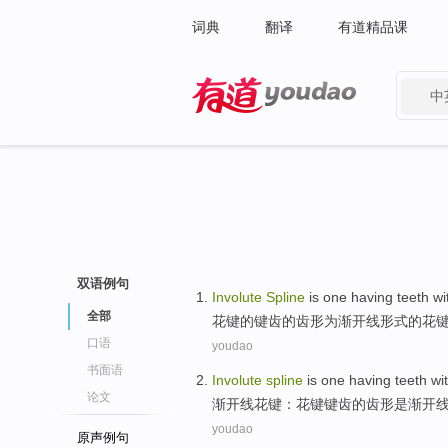
词典
翻译
有道精品课
中
有道 - 网易旗下搜索
双语例句
Involute
Spline
is one having
teeth
wi
全部
花键的键
齿
的
齿形为渐开线形式
的花
口语
youdao
书面语
Involute
spline
is
one
having teeth wi
论文
渐开线
花键
：花键键齿的齿形
是
渐开
youdao
原声例句