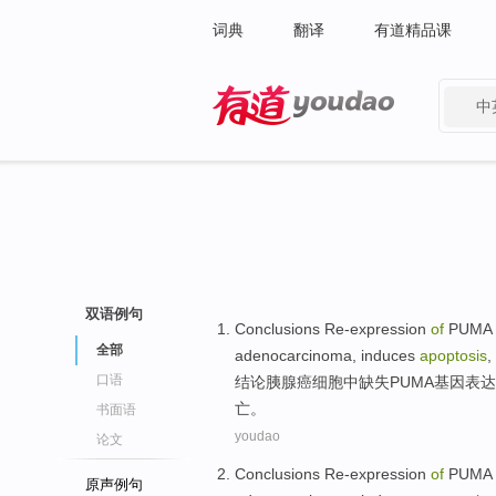
词典
翻译
有道精品课
中
有道 - 网易旗下搜索
双语例句
Conclusions
Re-expression
of
PUMA
全部
adenocarcinoma, induces
apoptosis
,
口语
结论
胰腺癌
细胞中
缺失
PUMA
基因表达
亡
。
书面语
youdao
论文
Conclusions
Re-expression
of
PUMA
原声例句