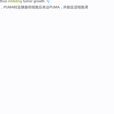
 thus
inhibiting
tumor growth.
，PUMA转染胰腺癌细胞后
表达
PUMA，并能促进
细胞凋