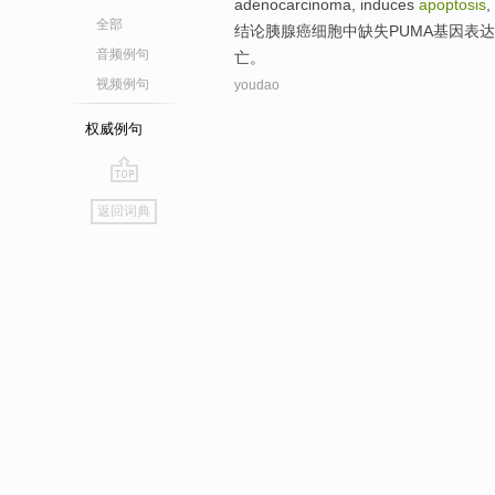
adenocarcinoma, induces
apoptosis
,
全部
结论
胰腺癌
细胞中
缺失
PUMA
基因表达
音频例句
亡
。
视频例句
youdao
权威例句
go
返回词典
top