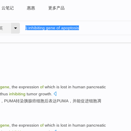
云笔记
惠惠
更多产品
英
gene
, the
expression
of
which is lost in
human pancreatic
 thus
inhibiting
tumor growth.
，PUMA转染胰腺癌细胞后
表达
PUMA，并能促进
细胞凋
gene
, the
expression
of
which is lost in
human pancreatic