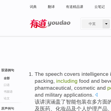
词典
翻译
有道精品课
云笔记
中英
有道 - 网易旗下搜索
双语例句
The
speech
covers
intelligence
全部
packing
,
including
food
and
bev
口语
pharmaceutical
,
cosmetic
and
p
书面语
and
military
applications
.
论文
该
讲演
涵盖了
智能
包装
在
多方面
及
医药
、
化妆品
及
个人
护理
产品
原声例句