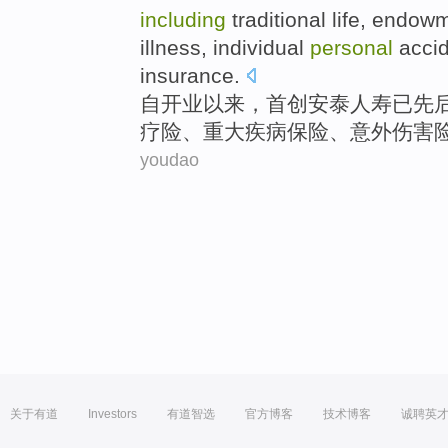
including
traditional life,
endowm
illness
, individual
personal
acci
insurance
.
自开业以来，首创
安泰
人寿
已
先
疗险、重大
疾病
保险、
意外伤害
youdao
关于有道
Investors
有道智选
官方博客
技术博客
诚聘英