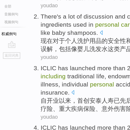
youdao
全部
音频例句
There's
a lot
of
discussion
and
视频例句
ingredients used
in
personal
ca
like
baby
shampoos
.
权威例句
现在
对于
个人
洗
护
用品
的
安全性
误解
，
包括
像
婴儿
洗发水这类
产
go
返回词典
youdao
top
ICLIC
has
launched
more than
including
traditional life,
endowm
illness
, individual
personal
acci
insurance
.
自开业以来，首创
安泰
人寿
已
先
疗险、重大
疾病
保险、
意外伤害
youdao
ICLIC
has
launched
more than