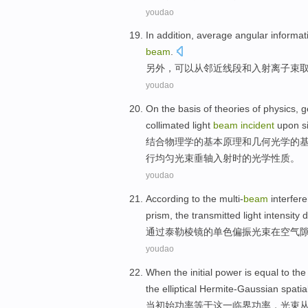
youdao
In addition
,
average
angular
informat
beam
.
另外
，可以
从
邻近
线段
和
入射
离子束
youdao
On the
basis
of
theories
of
physics
,
g
collimated
light
beam
incident
upon
s
结合
物理学
的
基本
原理
和
几何
光学
的
行均匀
光束
垂
轴
入射
时的
光学
性质
。
youdao
According
to
the
multi-
beam
interfer
prism
,
the transmitted
light
intensity
d
通过
泰勒
棱镜
的
单色偏振
光束
在
空气
youdao
When
the initial
power
is equal to
the
the elliptical
Hermite-Gaussian
spatia
当
初始
功率
等于
这
一临界
功率，
光束