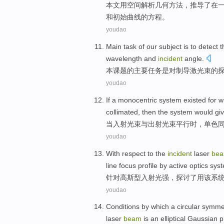
本文
用
空间
解析
几何
方法，
推导
了
在
和
初始
曲线
的
方程
。
youdao
Main
task
of
our
subject
is
to
detect
t
wavelength
and
incident
angle.
本
课题
的
主要
任务
是
对制导
激光束
的
youdao
If
a monocentric system existed for 
collimated
, then the
system
would gi
当
入射
光束
与出射光束
平行
时，单色
youdao
With respect
to
the
incident
laser
be
line
focus profile by active optics
sys
针对
高斯型
入射
光强
，
探讨了
用
该
系
youdao
Conditions
by which a
circular
symmet
laser
beam
is
an elliptical
Gaussian
p