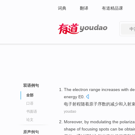
词典
翻译
有道精品课
中
有道 - 网易旗下搜索
双语例句
The electron
range
increases with
de
全部
energy
E0
.
口语
电子
射程
随着
原子
序数的
减少
和
入射
书面语
youdao
论文
Moreover
,
by
modulating
the
polariza
shape
of
focusing spots
can be
obtai
原声例句