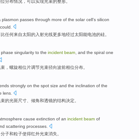
相位
分布
情况
，
可以
实现光束
的
整形
。
a
plasmon
passes through
more
of
the
solar
cell
's
silicon
could.
，
比
任何
来自
太阳
的
入射
光线
更多
地
经过
太阳能
电池
的
硅
。
phase
singularity to the
incident
beam
, and the
spiral
one
光束，
螺旋
相位片
调节
光束
径向波
前相位分布。
ends
strongly on
the
spot
size
and
the
inclination
of
the
e lens.
光束
的
光斑
尺寸
、
倾角
和
透镜
的
结构
决定。
atmosphere
cause
extinction
of
an
incident
beam
of
nd
scattering processes
.
多
分子
和
粒子
使得
红外
光束
消失
。