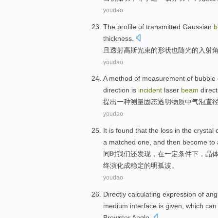
youdao
The
profile
of
transmitted
Gaussian
b
thickness
.
且
透射
高斯
光束
的
形状
也
随
光的
入射
youdao
A
method
of
measurement
of
bubble
direction
is
incident
laser
beam
direct
提出
一种
测量
固态
透明物质
中
气泡
直
youdao
It
is
found
that the
loss
in
the
crystal
a
matched
one,
and
then become to
同时我们
还
发现
，
在
一定
条件下，
晶
终演化成
稳定
的明孤波。
youdao
Directly
calculating
expression
of ang
medium
interface is
given
,
which can
Brewster Angle.