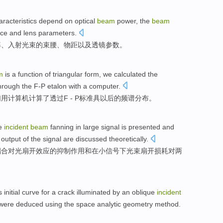
aracteristics
depend on
optical
beam
power
, the
beam
nce
and
lens
parameters
.
率
、
入射
光束
的
束
腰
、
物
距
以及
透镜
参数
。
m
is a
function
of
triangular
form,
we
calculated
the
through
the F-P etalon
with a
computer
.
们
用计算机
计算了
透过
F
- P标准具以后
的
频谱
分布
。
e
incident
beam
fanning
in
large
signal
is presented
and
output of the signal are discussed theoretically.
耦合对光
扇
开
效应
的
抑制
作用
和
在小信号下
光束
扇开损耗对两
s initial
curve
for a
crack illuminated
by
an
oblique
incident
were deduced
using the
space
analytic
geometry
method
.