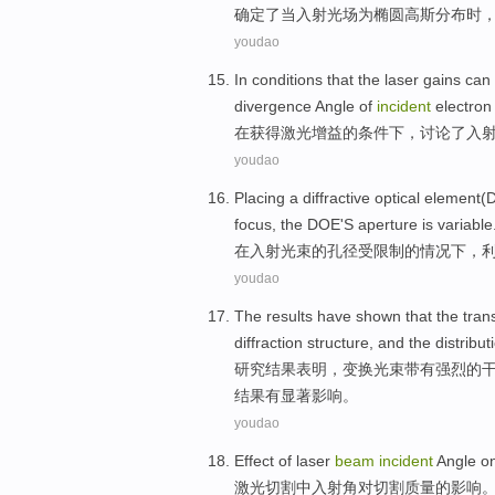
确定
了当
入射
光
场
为
椭圆
高斯
分布
时
youdao
In
conditions
that
the
laser
gains can
divergence
Angle
of
incident
electro
在
获得
激光
增益
的
条件下
，
讨论了
入
youdao
Placing
a diffractive
optical
element
(
focus
,
the
DOE'S
aperture
is variable
在
入射
光束
的
孔径受限制
的
情况下，
youdao
The results
have
shown that
the
tran
diffraction
structure
,
and
the
distribut
研究
结果
表明
，
变换
光束
带有强烈
的
结果
有
显著影响
。
youdao
Effect
of
laser
beam
incident
Angle
o
激光
切割
中
入射角
对
切割
质量
的
影响