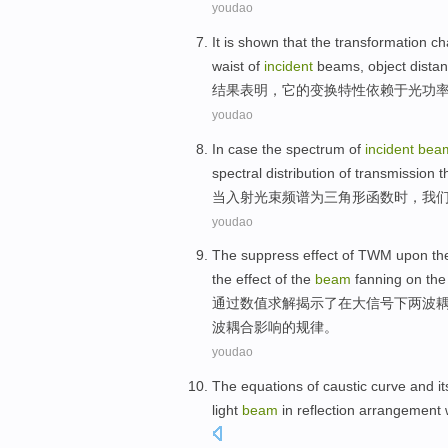
youdao
It
is
shown that
the
transformation
ch
waist
of
incident
beams
,
object
dista
结果
表明
，
它
的
变换
特性
依赖
于光
功
youdao
In case
the
spectrum
of
incident
bea
spectral
distribution
of
transmission 
当
入射
光束
频谱
为
三角形
函数
时，
我
youdao
The
suppress
effect
of
TWM upon
th
the
effect
of
the
beam
fanning on the 
通过
数值
求解揭示了
在
大
信号
下两波
波耦合影响的规律。
youdao
The
equations
of
caustic
curve
and
it
light
beam
in
reflection
arrangement