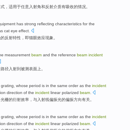
算
式
，
适用
于
任意
入射角
和反射
介质
有
吸收
的情况。
quipment
has
strong
reflecting
characteristics
for
the
s cat eye
effect
.
强
的
反射
特性
，
即
猫眼效应现象。
he
measurement
beam
and
the reference
beam
incident
一
路径
入射到被
测
表面
上
。
grating
, whose
period
is in the
same
order as the
incident
tion
direction
of
the
incident
linear
polarized
beam
.
格
光栅
的
衍射
效率
，与
入射线偏振光
的
偏振
方向
有关
。
grating
, whose
period
is in the
same
order as the
incident
tion
direction
of
the
incident
linear
polarized
beam
.