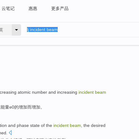
云笔记
惠惠
更多产品
英
creasing
atomic
number
and
increasing
incident
beam
束
能量
e0的增加而增加。
tion
and
phase
state
of the
incident
beam
, the
desired
ned.