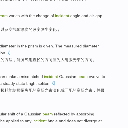
eam
varies with
the
change
of
incident
angle
and
air-gap
角
以及
空气隙
厚度
的
改变发生变化
；
diameter
in
the prism
is
given
. The
measured
diameter
ion
.
径
的
方法
，
所测
气泡直径的
方向
应为
入射激光束的方向。
can
make
a mismatched
incident
Gaussian
beam
evolve
to
 a
steady-state
bright
soliton
.
体
损耗
能
使
振幅
失配的
高斯
光束
演化成
匹配
的高斯光束，
并
最
ular
shift
of a
Gaussian
beam
reflected
by absorbing
 be applied
to
any
incident
Angle
and
does not diverge at