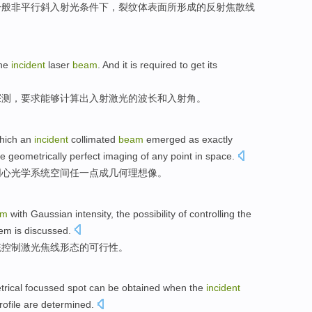
一般非平行
斜
入射
光
条件下，
裂纹
体表面
所
形成
的
反射
焦
散
线
he
incident
laser
beam
. And it is
required
to get
its
探测
，
要求
能够
计算出
入射
激光
的
波长
和
入射角
。
which an
incident
collimated
beam
emerged
as
exactly
ve
geometrically
perfect
imaging of
any point
in
space
.
同心光学
系统
空间
任
一点
成几何
理想
像
。
am
with
Gaussian
intensity
, the
possibility
of
controlling
the
tem
is
discussed
.
统
控制
激光
焦
线
形态
的
可行性
。
rical
focussed
spot
can
be obtained
when
the
incident
rofile
are
determined
.