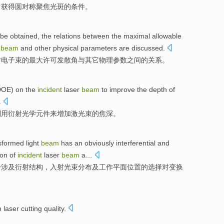
，
获得
圆
对称
聚焦
光斑
的
条件
。
be obtained
, the
relations
between
the
maximal
allowable
n
beam
and
other
physical
parameters
are
discussed
.
射
电子束
的
最大
许可
发散
角
与
其它
物理
参数
之间
的
关系
。
DOE)
on
the
incident
laser
beam
to
improve
the
depth
of
.
利用
衍射
光学
元件
来
增加
激光束
的
焦
深
。
sformed
light
beam
has an
obviously
interferential and
ion
of
incident
laser
beam
a…
干涉及
衍射
结构
，
入射
光束
分布
及
工作平面位置
的
选择对变换
n
laser
cutting
quality
.
。