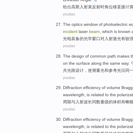
给出
高斯入射
束
反射
时角位移
直接
计
youdao
The
optics
window
of
photoelectric
e
incident
laser
beam
,
which is known
a
光电
装备
的
光学
窗口
对
入射
激光
有
较
youdao
The
design
of common
path
makes t
on
the
surface
along
the same
way.
共
光
路
设计
，
使
测量
光
和
参考
光
沿
同
youdao
Diffraction
efficiency
of
volume
Bragg
wavelength
, is
related to
the
polariza
周期
与
入射
波长
同
数量级
的
体积
布喇
youdao
Diffraction
efficiency
of
volume
Bragg
wavelength
, is
related to
the
polariza