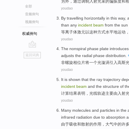
另外
，
通过
调制
入射
光束
的
偏振度
和
全部
youdao
音频例句
By travelling
horizontally
in
this
way
, 
视频例句
than
any
incident
beam
from
the sun
等离子体激元以
这种
方式
水平
地运动
权威例句
youdao
The nonspiral
phase
plate
introduces
go
返回词典
adjusts
the
radial
phase
distribution
.
top
非
螺旋
相位
片
将
一个
光漩涡
引入
高斯
youdao
It is
shown
that
the ray
trajectory
dep
incident
beam
and
the
structure
of
th
计算结果
表明，
光线
轨迹
主要
由
入射
youdao
Many
molecules
and
particles
in the
infrared
radiation
due to
absorption
a
由于
吸收
和
散射
的
作用，
大气
中的
许