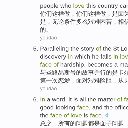
people who
love
this
country
ca
你们
这样
做
，你们这样做，
是因
是，无论条件多么艰难
困苦
，
相
的。
youdao
Paralleling
the
story
of
the
St Lo
discovery
in
which
he
falls
in
lo
face
of
hardship
, becomes a
ma
与
圣路易斯
号
的
故事
并行
的
是
卡
第一
次
恋爱
，
面对
艰难险阻
，
从
youdao
In
a word
,
it
is
all
the
matter
of
f
good-looking
face
,
and
the offic
the
face
of
love
is
face
.
总之
，
所有
的
问题
都
是
面子
问题