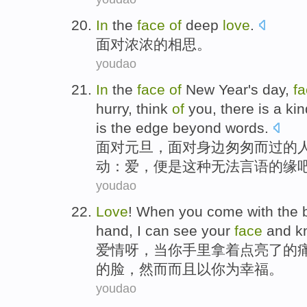
In
the
face
of
deep
love
.
面对
浓浓的
相思
。
youdao
In
the
face
of
New Year's day
,
f
hurry
,
think
of
you
,
there is
a
kin
is
the
edge
beyond
words
.
面对
元旦
，面对
身边
匆匆
而过
的
动
：
爱
，
便是
这种
无法
言语
的
缘
youdao
Love
!
When
you
come with
the 
hand
,
I
can
see
your
face
and k
爱情
呀，
当
你
手里
拿
着
点亮了
的
的
脸
，然而而且以你
为
幸福。
youdao