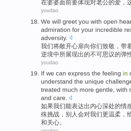
在婆婆面前
要
体现
对
老公
的
爱
，
youdao
We
will
greet
you
with
open
hear
admiration
for
your
incredible
re
adversity
.
我们
将
敞开
心扉
向你们致敬
，
带
逆境中所展现出
的
不可思议
的
弹
youdao
If
we
can
express
the
feeling
in
understand
the
unique
challeng
treated
much
more
gentle
, with
and
care
.
如果
我们
能
表达出
内心深处
的
情
殊
挑战
，
别人
会
对我们
更
温柔
，
和
关心
。
youdao