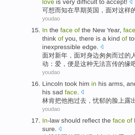
love
is
very
difficult to
accept
!
可想而知
在
早期
英国
，
面对
这样
youdao
In
the
face
of
the
New Year
,
fac
think
of
you
,
there is
a
kind
of
to
inexpressible
edge
.
面对
新年
，面对
身边
匆匆
而过
的
动
：
爱
，便是
这种
无法言传的缘
youdao
Lincoln
took
him
in
his arms
, a
his
sad
face
.
林肯
把
他
抱
过去，
忧郁
的
脸上
露
youdao
In
-law
should
reflect
the
face
of
sure
.