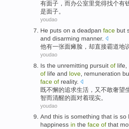
有
面子，
而
办公室
里
觉得找
个
有
是面子。
youdao
He
puts on
a deadpan
face
but
and
disarming
manner
.
他
有
一张
面瘫
脸
，
却
直接
霸道
地
youdao
Is
the
unremitting
pursuit
of
life
,
of
life
and
love
,
remuneration
bu
face
of
reality
.
既不懈
的
追求
生活
，
又
不敢
奢望
智
而
清醒
的
面对着
现实
。
youdao
And
this
is
something that
is
so 
happiness
in
the
face
of
that
mo