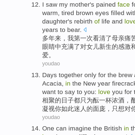
I
saw
my
mother's
pained
face
f
warm
,
tired
brown
eyes
filled wi
daughter
's
rebirth
of
life
and
lov
years
to bear.
多年
来，
我
第一
次
看清了
母亲
痛
眼睛
中
充满
了
对
女儿
新生
的
感激
爱
。
youdao
Days
together
only for the
brew
Acacia
,
in
the
New year
firecrac
want to
say
to
you
:
love
you
for 
相聚
的
日子
都只为酝
一杯
浓酒
，
凝视
你
如此迷人
的
面庞
，
只想
对
youdao
One can imagine
the British
in
t