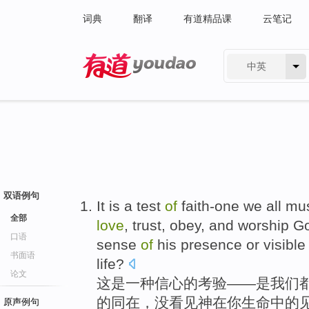
词典
翻译
有道精品课
云笔记
中英
有道 - 网易旗下搜索
双语例句
It
is
a
test
of
faith-one
we
all
mu
全部
love
,
trust
,
obey
, and
worship
Go
口语
sense
of
his
presence
or
visible
书面语
life
?
论文
这
是
一种
信心
的
考验
——是
我们
的
同在
，没
看见
神
在
你
生命
中的
原声例句