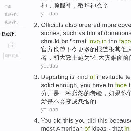
神，
顺服
神，
敬
拜神么？
全部
youdao
音频例句
视频例句
Officials
also
ordered
more
cov
stories
,
such as
blood
donation
权威例句
should be "great
love
in
the
face
官方
也
曾下令
更多
的
报道
极其
催
go
返回词典
者
，
和
大致
主题为
“
在
大
灾难
面前
top
youdao
Departing
is
kind
of
inevitable
te
solid
enough
, you have to
face
分开
是
一
种
必然
的
考验
，
如果
你
爱
是
不会
变成怨恨
的
。
youdao
You
did
this-you did
this
becaus
most
American
of
ideas -
that
in