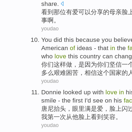
share
.
看到
那位有
爱
可以
分享
的
母亲
脸
事
啊。
youdao
You
did
this
because
you
believ
American
of
ideas
-
that
in
the
f
who
love
this
country
can
chan
你们
这样做
，
是因为
你们
坚信
一
多么艰难
困苦
，
相信
这个
国家
的
youdao
Donnie
looked up
with
love
in
hi
smile
-
the first
I
'd see
on
his
fa
唐尼
抬头
，
眼里
满是
爱
，脸上闪
我
第一
次从
他
脸上
看到
笑容。
youdao