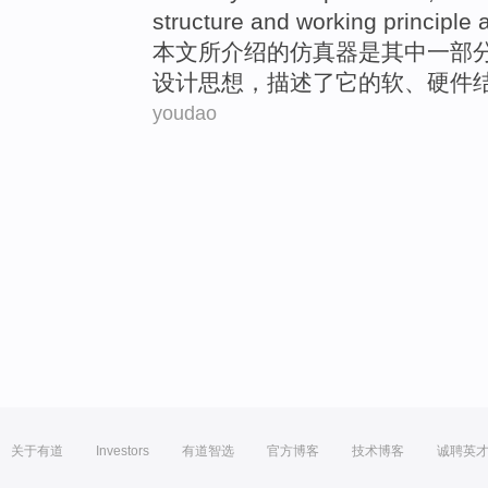
structure
and
working
principle
a
本文
所介绍
的
仿真
器
是
其中一部
设计
思想，描述了它的
软
、
硬件
youdao
关于有道
Investors
有道智选
官方博客
技术博客
诚聘英