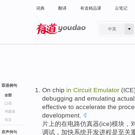
词典
翻译
有道精品课
云笔记
中英
有道 - 网易旗下搜索
双语例句
On
chip
in
Circuit
Emulator
(
ICE
全部
debugging
and
emulating
actua
口语
effective
to accelerate
the
proce
书面语
development.
论文
片
上
的
在
电路
仿真
器(
ice
)
模块
，
调试
，
加快
系统开发
进程
是
至关
原声例句