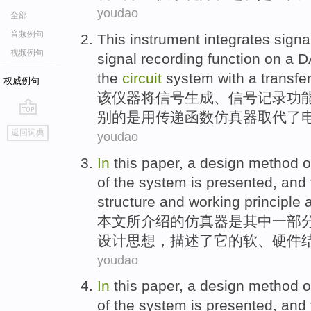
youdao
全部
音频例句
This
instrument
integrates
signa
视频例句
signal
recording
function
on
a
D
the
circuit
system
with a
transfe
权威例句
该
仪器
将
信号
生成
、信号
记录
功
别的是
用
传递
函数仿真器
取代
了
go
返回词典
youdao
top
In
this paper
, a
design
method
o
of
the
system
is
presented, and
structure
and
working
principle
a
本文
所介绍
的
仿真
器
是
其中一部
设计
思想，描述了它的
软
、
硬件
youdao
In
this paper
, a
design
method
o
of
the
system
is
presented, and