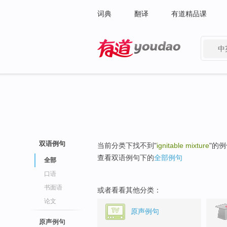
词典
翻译
有道精品课
中
有道 - 网易旗下搜索
双语例句
当前分类下找不到"
ignitable mixture
"的
查看双语例句下的
全部例句
全部
口语
书面语
或者看看其他分类：
论文
原声例句
原声例句