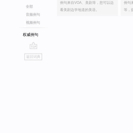
例句来自VOA、美剧等，您可以边
例句
全部
看美剧边学地道的美语。
等，
音频例句
视频例句
权威例句
go
返回词典
top