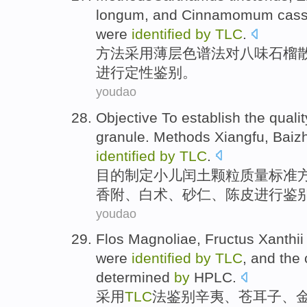
longum
, and
Cinnamomum cass
were
identified
by
TLC
.
方法采用
薄
层色谱法对八味石榴
进行
定性鉴别。
youdao
Objective To
establish
the
qualit
granule.
Methods
Xiangfu,
Baiz
identified
by
TLC
.
目的
制定
小儿
闰土
颗粒
质量
标准
香附、
白术
、砂仁、
陈皮
进行
鉴
youdao
Flos
Magnoliae
,
Fructus Xanthii
were
identified
by
TLC
, and the
determined
by
HPLC
.
采用
TLC
法
鉴别
辛夷
、
苍耳
子、