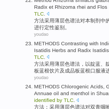
Method
Rhizoma smilacis
glabr
Radix et Rhizoma rhei
and
Flos
TLC
.
方法
采用薄层色谱法对本制剂中
进行
定性鉴别。
youdao
METHODS
Contrasting
with
Ind
Isatidis
Herbs
and Radix Isatidi
TLC
.
方法
采用
薄
层色谱法，
以
靛蓝
、
板蓝根
饮片
及成品板蓝根
口服液
youdao
METHODS
Chlorogenic
Acids
,
G
Annuae
oil
and
menthol
in Shua
identified
by
TLC
.
方法
：采用薄层色谱法对双青
咽