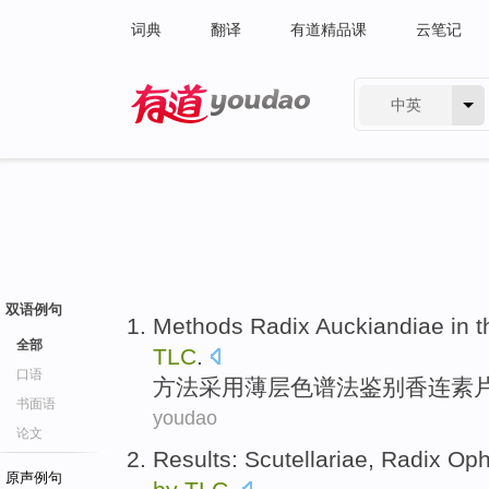
词典
翻译
有道精品课
云笔记
中英
有道 - 网易旗下搜索
双语例句
Methods
Radix Auckiandiae
in 
全部
TLC
.
口语
方法
采用薄层色谱法鉴别香连素
书面语
youdao
论文
Results
:
Scutellariae
,
Radix Oph
原声例句