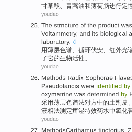
甘
草酸、
青蒿
油
和
薄荷脑
进行定
youdao
The strncture
of
the product wa
Voltammetry, and
its
biological
a
laboratory.
用
薄层色谱
、
循环伏安
、
红外光
了
它
的
生物
活性
。
youdao
Methods
Radix
Sophorae
Flave
Pseudolaricis
were
identified
b
oxymatrine
was determined
by
采用
薄
层色谱
法
对方中的土荆皮
液相法测定
癣
湿
特效药水中氧化
youdao
MethodsCarthamus tinctorius
,
Z