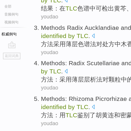
by
TLC
.
全部
结果
：在
TLC
色谱中
可
检出黄芩
音频例句
youdao
视频例句
Methods
Radix Aucklandiae
an
权威例句
identified
by
TLC
.
方法
采用薄层色谱法对处方中
木
youdao
go
返回词典
top
Methods
:
Radix Scutellariae
an
by
TLC
.
方法
：采用薄层层析法对颗粒中
youdao
Methods
: Rhizoma
Picrorhizae
identified
by
TLC
.
方法
：
用
TLC
鉴别了
胡黄连
和
密
youdao