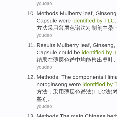
youdao
Methods
Mulberry leaf,
Ginseng
Capsule
were
identified
by
TLC
.
方法
采用
薄
层色谱法对制剂
中
桑
youdao
Results
Mulberry leaf,
Ginseng
,
Capsule
could be
identified
by
结果
在
薄层色谱
中
均
能
检出
桑叶
youdao
Methods
: The components Hima
notoginseng
were
identified
by
方法
：采用薄层色谱法(T LC法
鉴别
。
youdao
Methods
:The main Chinese her