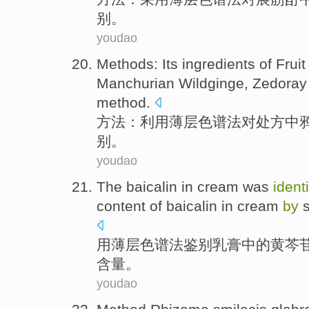
别。
youdao
Methods
: Its ingredients of Frui
Manchurian
Wildginge,
Zedoray
method
.
方法
：利用薄层
色谱
法
对
处方中
别
。
youdao
The
baicalin
in
cream
was
ident
content
of baicalin in cream
by
用
薄
层色谱
法
鉴别
乳
膏中的
黄芩
含量
。
youdao