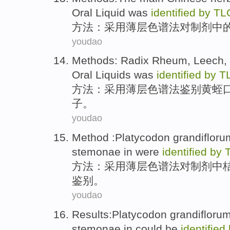
Oral Liquid was
identified
by
TL
方法
：采用
薄
层色谱法对制剂
中
youdao
Methods
:
Radix Rheum
,
Leech
,
Oral Liquids was
identified
by
T
方法
：采用薄层色谱法鉴别
黄蛭
子。
youdao
Method
:
Platycodon grandifloru
stemonae
in
were
identified
by
方法
：采用
薄
层色谱法对制剂中
鉴别。
youdao
Results
:
Platycodon grandifloru
stemonae
in
could be
identified