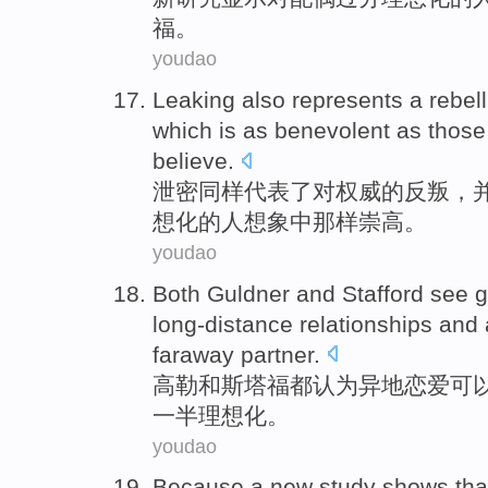
福
。
youdao
Leaking
also
represents
a
rebel
which is
as
benevolent as
those
believe
.
泄密
同样
代表
了
对
权威
的反叛，
想化
的
人想象中那样崇高。
youdao
Both Guldner
and
Stafford
see
g
long-distance relationships and
faraway
partner
.
高
勒
和
斯塔福
都
认为
异地恋爱可
一半理想化。
youdao
Because
a
new
study
shows tha