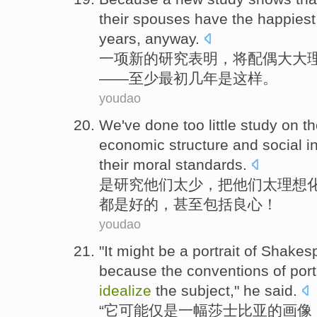
their
spouses
have
the happiest
years
,
anyway
.
一项
新的
研究
表明
，
将配偶
大大
——至少
最初
几年是这样。
youdao
We
've done too little
study on
t
economic
structure and social
i
their moral standards
.
是
研究
他们
太少
，把他们太理想
都是
好的，
甚至
包括良心！
youdao
"
It
might
be
a
portrait
of
Shakes
because
the
conventions
of
port
idealize
the
subject
,"
he
said
.
“
它
可能仅
是
一
幅
莎士比亚
的
画像