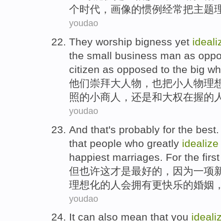
个
时代
，
画像
的
惯例
经常
把
主题
youdao
They
worship
bigness yet
ideali
the
small
business man
as
opp
citizen as opposed to
the
big wh
他们
崇拜
大人物，也把
小人物理
照
的
小
商人，
还是和
大权在握的
youdao
And
that
's
probably
for
the
best
that
people who
greatly
idealize
happiest
marriages
. For the
first
但
也许
这
才是
最好
的
，
因为
一项
理想化
的
人
会
拥有
更
快乐
的
婚姻
youdao
It
can
also
mean that
you
ideali