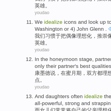
英雄
。
youdao
We
idealize
icons and look up t
Washington
or
4)
John
Glenn
.
我们
习惯于把偶像
理想化
，推崇
英雄
。
youdao
In
the
honeymoon
stage
,
partne
only
their partner
's
best
qualitie
康
墨
德
说
，
在
蜜月
期
，
双方
都理
点
。
youdao
And
daughters
often
idealize
the
all-powerful
,
strong and
strappi
而
女儿们
常常
将
自己
的
父亲
理想