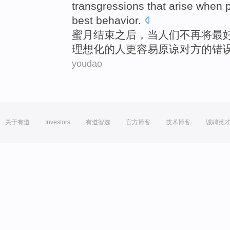
transgressions that arise when
best
behavior.
蜜月
结束之后
，
当
人们
不再
将
最
理想化的
人
更
容易
原谅
对方的错
youdao
关于有道
Investors
有道智选
官方博客
技术博客
诚聘英