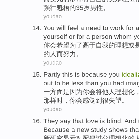
强壮
魁梧的
35岁
男性
。
youdao
You
will feel
a
need
to
work
for
a
yourself
or
for a
person
whom
y
你
会
希望
为了
高于
自我
的
理想
或
的
人
而
努力
。
youdao
Partly this
is because
you
ideali
out
to be less than
you
had ima
一方面
是因为
你
会将
他人
理想化
那样时，你会感觉到很失望。
youdao
They say that love is blind. And
Because a
new
study
shows tha
新
研究
显示
对配偶
过分
理想化
的