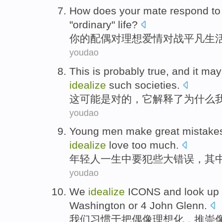
How does
your
mate
respond to
"
ordinary
"
life
?
你
的
配偶
对
理想
爱情
对战
平凡
生
youdao
This
is probably
true
, and
it
ma
idealize
such
societies
.
这
可能
是
对
的，
它
解释了
为什么
youdao
Young men
make
great
mistake
idealize
love
too much.
年轻人
一生
中
要犯些
大
错误
，
其
youdao
We
idealize
ICONS and look up
Washington
or
4
John
Glenn
.
我们
习惯于把偶像
理想化
，推崇