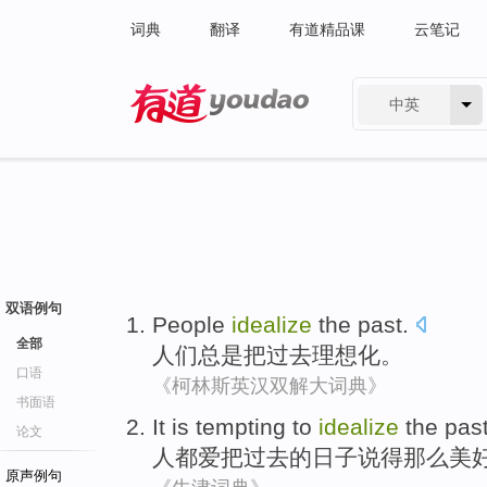
词典
翻译
有道精品课
云笔记
中英
有道 - 网易旗下搜索
双语例句
People
idealize
the past
.
全部
人们
总是把
过去
理想化
。
口语
《柯林斯英汉双解大词典》
书面语
It
is tempting
to
idealize
the pas
论文
人
都
爱
把
过去的日子说得那么美
原声例句