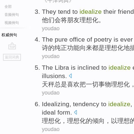
《牛津词典》
全部
They
tend
to
idealize
their
frien
音频例句
他们
会
将
朋友理想化。
视频例句
youdao
权威例句
The
pure office
of
poetry
is
eve
诗
的
纯正
功能向来都
是
理想化
地
go
youdao
返回词典
top
The Libra
is inclined
to
idealize
illusions
.
天秤
总是
喜欢
把
一切
事物理想化
youdao
Idealizing
,
tendency
to
idealize
,
ideal
form
.
理想化
，
理想化
的
倾向
，
以
理想
youdao