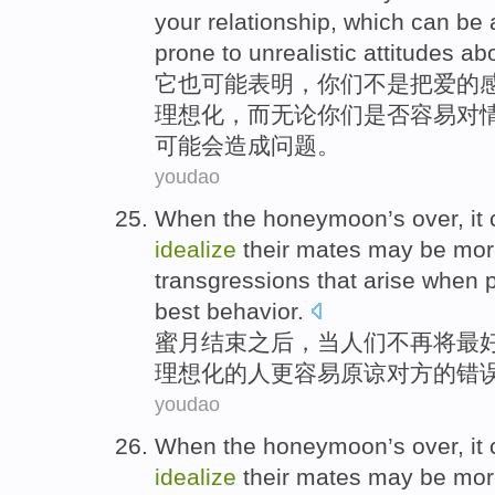
your
relationship
,
which
can
be
prone to
unrealistic
attitudes ab
它
也
可能
表明
，
你们
不是
把
爱
的
理想化，
而
无论
你们
是否
容易
对
可能
会
造成
问题
。
youdao
When
the honeymoon’s
over
, it
idealize
their mates may
be
mor
transgressions that arise when
best
behavior.
蜜月
结束之后
，
当
人们
不再
将
最
理想化的
人
更
容易
原谅
对方的错
youdao
When
the honeymoon’s
over
, it
idealize
their mates may
be
mor