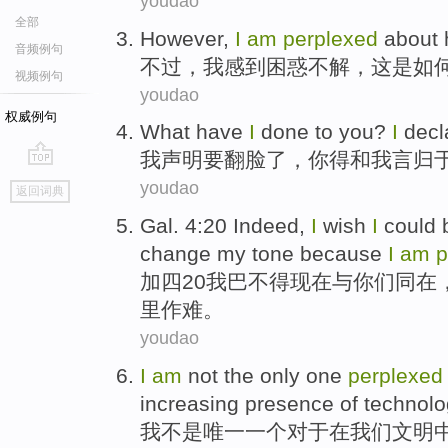
youdao
全部
However
,
I
am
perplexed
about
音频例句
不过
，
我
感到
困惑不解，
这
是
如
视频例句
youdao
权威例句
What have
I
done to
you
?
I
decl
我
声明
要翻脸了，
你
得和我
言归
go
youdao
返回词典
top
Gal
. 4:20 Indeed,
I
wish
I
could
change
my
tone
because
I
am
p
加
四20
我
巴不得
现在
与
你们
同在
里作难。
youdao
I
am
not
the only
one
perplexed
increasing
presence of
technolo
我
不是
唯一
一
个
对于
在
我们
文明