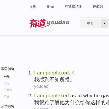
词典
翻译
有道精品课
云笔记
中英
有道 - 网易旗下搜索
双语例句
I
am
perplexed
.
全部
我
感到
不知所措。
口语
youdao
书面语
I
am
perplexed
as to
why
he
ga
论文
我
很难了解
他
为什么
给
你
这样
的
原声例句