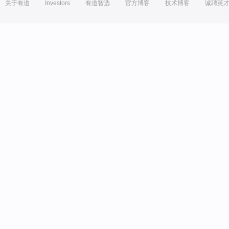
关于有道
Investors
有道智选
官方博客
技术博客
诚聘英