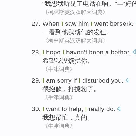
“
我
想
我
听见
了
电话
在响
。”—“
好
《柯林斯英汉双解大词典》
When
I
saw
him
I
went berserk
.
一
看到
他
我
就气的
发狂
。
《柯林斯英汉双解大词典》
I
hope
I
haven't
been a bother
.
希望
我
没
烦扰
你。
《牛津词典》
I
am
sorry if
I
disturbed
you
.
很抱歉
，
打搅
您
了。
《牛津词典》
I
want to
help
,
I
really do
.
我
想
帮忙
，
真的
。
《牛津词典》