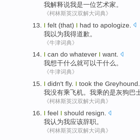
我
解释
说我
是
一位
艺术家。
《柯林斯英汉双解大词典》
I
felt
(that)
I
had to
apologize
.
我
以为
我
得
道歉
。
《牛津词典》
I
can
do whatever
I
want.
我
想
干什么
就
可以
干什么。
《牛津词典》
I
didn't
fly
.
I
took
the Greyhound
.
我
没有
乘飞机
。我
乘
的是灰狗巴
《柯林斯英汉双解大词典》
I
feel
I
should
resign
.
我
认为
我
应该
辞职
。
《柯林斯英汉双解大词典》