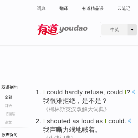
词典
翻译
有道精品课
云笔记
中英
有道 - 网易旗下搜索
双语例句
I
could hardly
refuse
, could
I
?
全部
我
很难
拒绝
，是不是？
口语
《柯林斯英汉双解大词典》
书面语
I
shouted
as loud as
I
could.
论文
我
声嘶力竭地喊着
。
原声例句