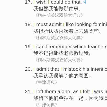
I
wish
I
could
do
that
.
我
但愿
我
能
做
那
件事。
《柯林斯英汉双解大词典》
I
must
admit
I
like
looking
femin
我
得
承认
我
喜欢
看上去
娇柔些
。
《柯林斯英汉双解大词典》
I
can't
remember
which
teacher
我
不
记得
哪些
老师教
过
我。
《柯林斯英汉双解大词典》
I
admit that
I
mistook
his
intenti
我
承认
我
误解了
他
的
意图
。
《牛津词典》
I
left
them
alone
,
as
I
felt
I
was
i
我
留下
他们
单独在一起
，
因为
我
《牛津词典》