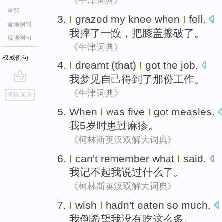
《牛津词典》
全部
I
grazed
my knee
when
I
fell
.
音频例句
我
摔
了一跤，把
膝盖
擦破
了。
视频例句
《牛津词典》
权威例句
I
dreamt
(that)
I
got
the
job
.
我
梦见
自己
得到了
那
份工作
。
go
《牛津词典》
返回词典
top
When
I
was five
I
got measles.
我
5
岁
时
患过麻疹。
《柯林斯英汉双解大词典》
I
can't remember
what
I
said.
我
记
不起
我说过
什么了
。
《柯林斯英汉双解大词典》
I
wish
I
hadn't
eaten
so
much
.
我
倒希望
我
没有
吃
这么
多
。