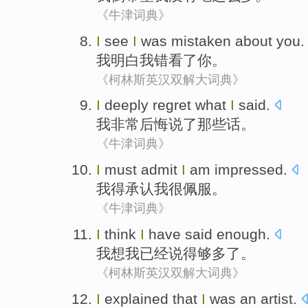
《牛津词典》
I
see
I
was mistaken
about
you
.
我
明白
我
错
看了你。
《柯林斯英汉双解大词典》
I
deeply
regret what
I
said
.
我
非常
后悔
说
了那些话。
《牛津词典》
I
must
admit
I
am
impressed
.
我
得
承认
我
很
佩服
。
《牛津词典》
I
think
I
have
said
enough
.
我
想
我
已经
说
得够多了
。
《柯林斯英汉双解大词典》
I
explained
that
I
was
an
artist
.