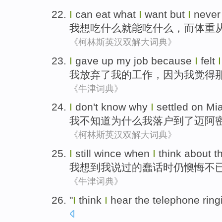
I
can
eat
what
I
want
but
I
never
我
想吃
什么
就
能
吃
什么，
而
体重
《柯林斯英汉双解大词典》
I
gave up
my
job
because
I
felt
I
我
放弃
了
我
的
工作
，
因为
我
觉得
《牛津词典》
I
don't
know
why
I
settled
on Mi
我
不
知道
为什么
我
落户
到了
迈阿
《柯林斯英汉双解大词典》
I
still
wince
when
I
think about t
我
想到
我
说过
的
蠢话
时
仍
懊悔不
《牛津词典》
"
I
think
I
hear
the
telephone
ring