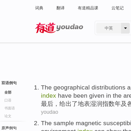
词典
翻译
有道精品课
云笔记
中英
有道 - 网易旗下搜索
双语例句
The
geographical
distributions
a
全部
index
have been
given
in the ar
口语
最后，
给出
了
地表
湿润
指数
年及
书面语
youdao
论文
The sample
magnetic susceptibi
原声例句