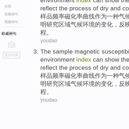
environment
index
can
show
th
全部
reflect
the
process
of
dry and co
音频例句
样品
频率
磁化
率
曲线
作为
一
种
气
视频例句
明
研究
区域
气候环境的变化，
反
程
。
权威例句
youdao
The sample
magnetic susceptibi
go
返回词典
top
environment
index
can
show
th
reflect
the
process
of
dry and co
样品
频率
磁化
率
曲线
作为
一
种
气
明
研究
区域
气候环境的变化，
反
程
。
youdao