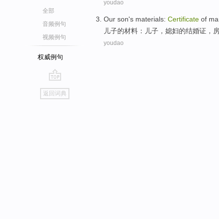
youdao
全部
Our son
's
materials
:
Certificate
of
ma
音频例句
儿子
的
材料
：儿子，媳妇
的
结婚证
，
视频例句
youdao
权威例句
go
返回词典
top