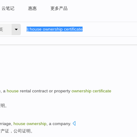
云笔记
惠惠
更多产品
英
e
, a
house
rental
contract
or
property
ownership
certificate
证明。
rriage
,
house
ownership
, a
company
.
房产证，公司
证明
。