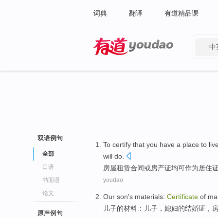
词典
翻译
有道精品课
中
有道 - 网易旗下搜索
双语例句
To
certify
that you have a place to
liv
全部
will do.
口语
房屋
租赁
合同
或
房产证均可作为
居住
书面语
youdao
论文
Our son
's
materials
:
Certificate
of
ma
儿子
的
材料
：儿子，媳妇
的
结婚证
，
原声例句