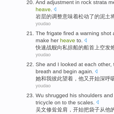
And
adjustment
in
rock strata
me
heave
.
岩层
的
调整
意味着
松动了
的
泥土
youdao
The frigate
fired a
warning
shot 
make
her
heave
to
.
快速
战舰
向
私
掠船的船首上空
发
youdao
She
and
I
looked at
each other
,
breath
and
begin
again
.
她
和
我
彼此
望
着，
他
又
开始
深呼
youdao
Wu
shrugged his
shoulders
an
tricycle on
to
the
scales
.
吴文修
耸耸
肩
，
开始
把
袋子
从
他