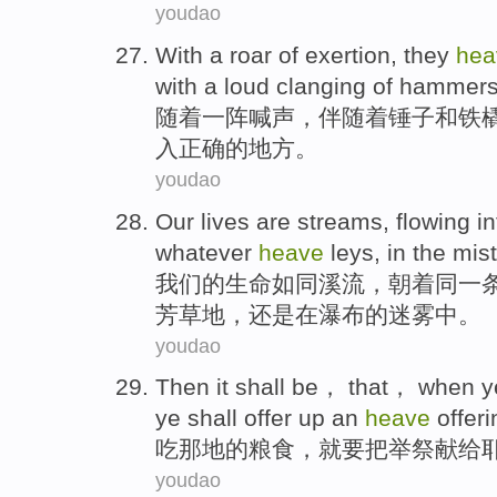
youdao
With
a roar
of
exertion,
they
hea
with a
loud
clanging
of
hammer
随着
一阵
喊声，伴随着
锤子
和
铁
入正确的
地方
。
youdao
Our
lives
are streams
, flowing i
whatever
heave
leys
,
in
the
mis
我们
的
生命
如同
溪流，
朝着
同一
芳草地
，还是
在
瀑布
的
迷雾
中。
youdao
Then
it
shall
be， that， when 
ye shall offer up an
heave
offeri
吃
那
地
的
粮食
，
就要
把举
祭献给
youdao