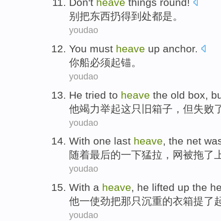
Don't
heave
things
round!
别
把
东西
扔
得到处都是。
youdao
You
must
heave
up anchor
.
你
船
必须
起锚
。
youdao
He
tried to
heave
the
old
box
,
bu
他
竭力
举起
这
只旧
箱子
，
但
失败
youdao
With
one last
heave
, the
net
wa
随着
最后
的
一下猛拉
，
网
被
拖了
youdao
With
a
heave
,
he
lifted
up
the
h
他
一
使劲
把那只
沉重
的
衣箱
提
了
youdao