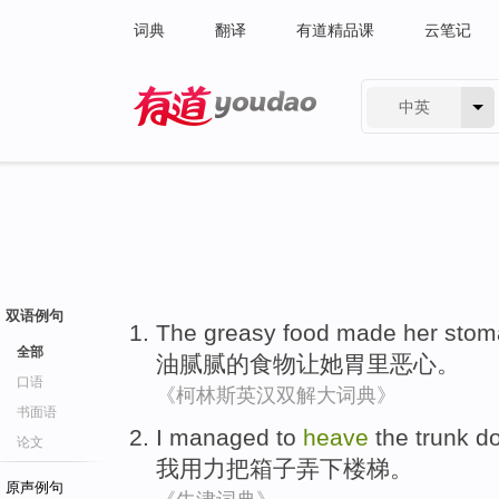
词典
翻译
有道精品课
云笔记
中英
有道 - 网易旗下搜索
双语例句
The
greasy
food
made
her
stom
全部
油腻腻
的
食物
让
她
胃里
恶心
。
口语
《柯林斯英汉双解大词典》
书面语
I
managed to
heave
the
trunk
d
论文
我
用力
把
箱子弄
下
楼梯。
原声例句