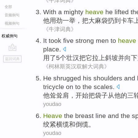
《牛津词典》
全部
With a mighty
heave
he
lifted
th
音频例句
他
用劲一举
，把大
麻袋
扔到卡车
视频例句
《牛津词典》
权威例句
It took
five
strong men
to
heave
place
.
go
用
了
5个
壮汉
把
它
拉上
斜坡
并
向下
返回词典
top
《柯林斯英汉双解大词典》
He
shrugged
his
shoulders
and
tricycle on
to
the
scales
.
他
耸耸
肩
，
开始
把
袋子
从
他
的
三
youdao
Heave
the breast line
and
the s
绞
紧横缆
和
倒缆。
youdao