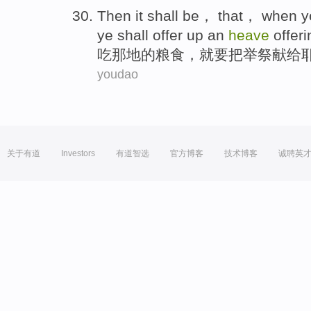
Then
it
shall
be， that， when 
ye shall offer up an
heave
offeri
吃
那
地
的
粮食
，
就要
把举
祭献给
youdao
关于有道
Investors
有道智选
官方博客
技术博客
诚聘英