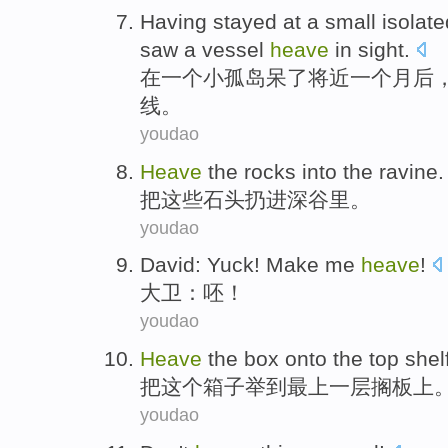
Having stayed
at
a
small
isolate
saw
a
vessel
heave
in
sight
.
在
一
个
小
孤岛
呆
了
将近
一个
月后
线。
youdao
Heave
the
rocks
into
the
ravine
.
把
这些
石头扔
进
深谷里
。
youdao
David
:
Yuck
! Make me
heave
!
大卫
：
呸
！
youdao
Heave
the
box
onto
the top
shelf
把
这个
箱子
举
到
最
上一层搁板上
youdao