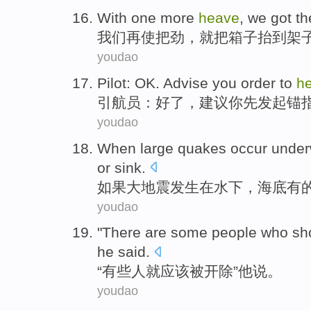
With one
more
heave
,
we
got th
我们
再
使把劲
，就
把
箱子
抬
到架
youdao
Pilot
:
OK
.
Advise
you
order
to
h
引航员
：
好了
，
建议
你
先
发起锚
youdao
When
large
quakes
occur
under
or
sink
.
如果
大
地震
发生
在水下
，
海底
有
youdao
"
There are some
people who
sh
he
said
.
“
有些
人
就
应该
被开除
”
他
说
。
youdao